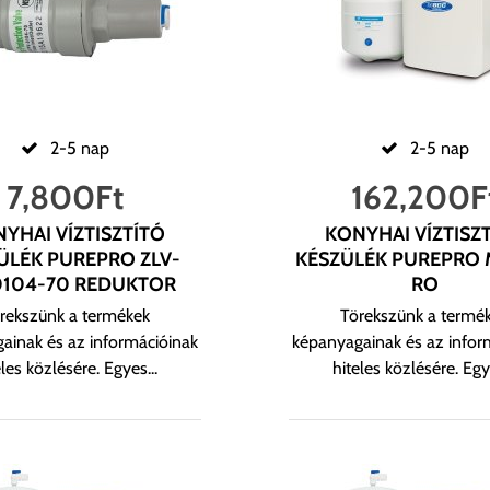
2-5 nap
2-5 nap
7,800
Ft
162,200
F
YHAI VÍZTISZTÍTÓ
KONYHAI VÍZTISZ
ÜLÉK PUREPRO ZLV-
KÉSZÜLÉK PUREPRO
0104-70 REDUKTOR
RO
rekszünk a termékek
Törekszünk a termé
ainak és az információinak
képanyagainak és az infor
eles közlésére. Egyes...
hiteles közlésére. Egye