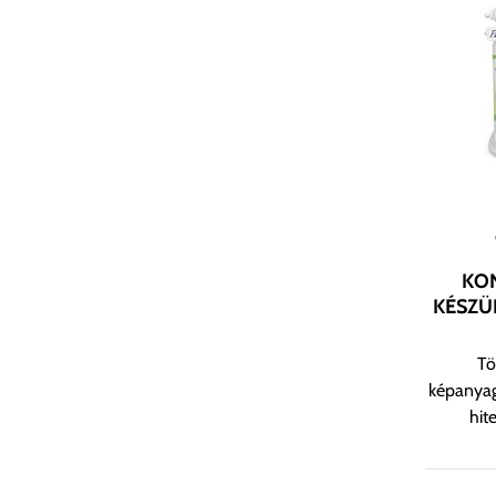
KON
KÉSZÜ
Tö
képanyag
hit