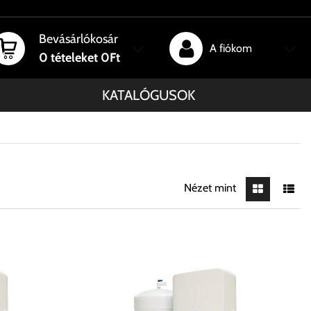
Bevásárlókosár
A fiókom
0
tételeket
0Ft
KATALÓGUSOK
Nézet mint