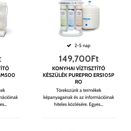
2-5 nap
t
149,700
Ft
TÍTÓ
KONYHAI VÍZTISZTÍTÓ
 M500
KÉSZÜLÉK PUREPRO ERS105P
RO
kek
Törekszünk a termékek
mációinak
képanyagainak és az információinak
s...
hiteles közlésére. Egyes...