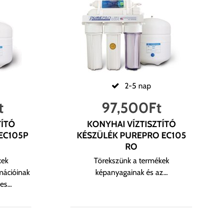
2-5 nap
t
97,500
Ft
TÍTÓ
KONYHAI VÍZTISZTÍTÓ
EC105P
KÉSZÜLÉK PUREPRO EC105
RO
kek
Törekszünk a termékek
mációinak
képanyagainak és az...
s...