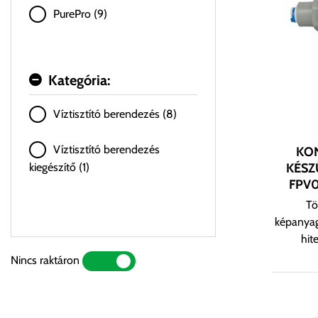
PurePro (9)
Kategória:
Víztisztító berendezés (8)
Víztisztító berendezés
KON
KÉSZ
kiegészítő (1)
FPV
Tö
képanyag
hit
Nincs raktáron
IGEN
NEM