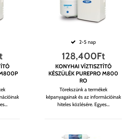
2-5 nap
t
128,400
Ft
TÍTÓ
KONYHAI VÍZTISZTÍTÓ
 M800P
KÉSZÜLÉK PUREPRO M800
RO
kek
Törekszünk a termékek
mációinak
képanyagainak és az információinak
s...
hiteles közlésére. Egyes...