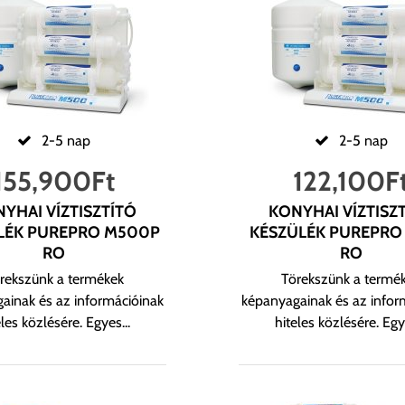
2-5 nap
2-5 nap
155,900
Ft
122,100
F
YHAI VÍZTISZTÍTÓ
KONYHAI VÍZTISZ
LÉK PUREPRO M500P
KÉSZÜLÉK PUREPRO
RO
RO
rekszünk a termékek
Törekszünk a termé
ainak és az információinak
képanyagainak és az infor
eles közlésére. Egyes...
hiteles közlésére. Egye