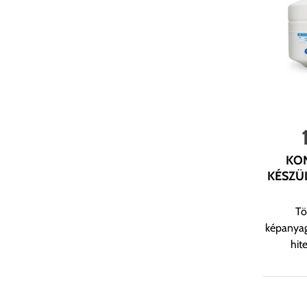
KON
KÉSZÜ
Tö
képanyag
hit