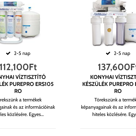
2-5 nap
2-5 nap
112,100
Ft
137,600
F
YHAI VÍZTISZTÍTÓ
KONYHAI VÍZTISZ
LÉK PUREPRO ERS105
KÉSZÜLÉK PUREPRO 
RO
RO
rekszünk a termékek
Törekszünk a termé
ainak és az információinak
képanyagainak és az infor
eles közlésére. Egyes...
hiteles közlésére. Egye