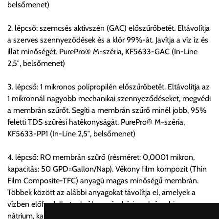
belsőmenet)
Értékbevallási díj:
2. lépcső: szemcsés aktívszén (GAC) előszűrőbetét. Eltávolítja
A fuvardíj 100.000Ft-ig tartalmazza, felette minden
a szerves szennyeződések és a klór 99%-át. Javítja a víz íz és
megkezdett 10.000Ft után 115Ft.
illat minőségét. PurePro® M-széria, KF5633-GAC (In-Line
2,5″, belsőmenet)
Egyéb információk:
A szállításkor a tehergépjármű megállását, parkolási díj esetén
3. lépcső: 1 mikronos polipropilén előszűrőbetét. Eltávolítja az
annak rakodás ideig való parkolási költségét és rakodásának
1 mikronnál nagyobb mechanikai szennyeződéseket, megvédi
feltételét a vásárlónak biztosítani kell!
a membrán szűrőt. Segíti a membrán szűrő minél jobb, 95%
feletti TDS szűrési hatékonyságát. PurePro® M-széria,
Fontos tudnivaló:
KF5633-PP1 (In-Line 2,5″, belsőmenet)
A szállított árut a szállítólevél és a csomagoláson található
4. lépcső: RO membrán szűrő (résméret: 0,0001 mikron,
kódok alapján át kell venni, mennyiségükről meg kell
kapacitás: 50 GPD=Gallon/Nap). Vékony film kompozit (Thin
győződni.
Film Composite-TFC) anyagú magas minőségű membrán.
Többek között az alábbi anyagokat távolítja el, amelyek a
Az eltérésről a Forgalmazót még az átvétel befejezése előtt
vízben előfordulhatnak: ólom, réz, bárium, króm, higany,
értesíteni kell. Az eltéréseket a megjegyzés rovatban együttes
nátrium, kalcium, magnézium, kadmium, fluorid, nitrit, nitrát,
aláírás mellett írásban rögzíteni kell! Az értesítés