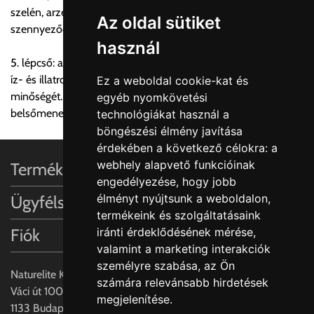
szelén, arzén, vírusok, baktériumok, hormonok, radioaktív
elmaradásából adódóan, valamint a megjegyzés rovat
Az oldal sütiket
szennyeződések. PurePro® TW30-1812-50, TLC50 (50GPD)
kitöltésének hiányában az utólagos reklamációnak helye
használ
nincs!
5. lépcső: aktívszén utószűrő egység. Eltávolítja az esetleges
íz- és illatrontó anyagokat, fokozva ezáltal a tiszta ivóvíz
Ez a weboldal cookie-kat és
A szállítás egyéb rendelkezés hiányában közvetlen a
minőségét. PurePro® Post Carbon Filter, F6 (In-Line 2″,
egyéb nyomkövetési
gépjármű beállási helyén való átadást jelenti. Az átadási
belsőmenet)
technológiákat használ a
szabad helyről az átvevőnek kell gondoskodni. A szállítmány
böngészési élmény javítása
messzebbről való behordása a szállítótól nem kérhető!
érdekében a következő célokra:
a
webhely alapvető funkcióinak
Termékinformációk
Egyesével vagy csoportosan történő le, fel vagy helyiségbe,
engedélyezése
,
hogy jobb
továbbá belső közvetlenül nem megközelíthető raktárba való
élményt nyújtsunk a weboldalon
,
Ügyfélszolgálat
szállítás külön díjazás esetén lehetséges, tehát az épületbe
termékeink és szolgáltatásaink
való be és felszállítás díját a kiszállítás nem tartalmazza!
Fiók
iránti érdeklődésének mérése,
valamint a marketing interakciók
Amennyiben a készüléket a vásárló meghatalmazottja veszi
személyre szabása
,
az Ön
át, úgy a szállító részére egy írásos engedélyt kell az
Naturelite Kft,
számára relevánsabb hirdetések
átvevőnek adni. Az írásos engedélyen szerepelni kell a
Váci út 100.,
megjelenítése
.
vásárló nevének, a kiszállítás címének, a vásárló mobiltelefon
1133 Budapest,