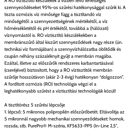
A RO víztisztító készülékek a vízben lévő lehetséges
A költséget a megrendeléskor rendelt termék/termékek,
szennyeződéseket 95%-os szűrési hatékonysággal szűrik ki. A
valamint az ott megadott szállítási cím alapján a központ
tiszta ozmózis víz minősége függ a tisztítandó víz
számolja, valamint visszaigazolja.
minőségétől: a szennyezettségének mértékétől, a víz
hőmérsékletétől és pH értékétől, továbbá a (hálózati)
Az árak csak a címre való szállítást tartalmazzák
víznyomástól is. RO víztisztító készülékekben a
anyagmozgatás, be- illetve felszállítás nélkül.
membránszűrő által kiszűrt szennyeződések nagy része (ún.
Az árak az utánvét és értékbevallási díjat nem tartalmazzák.
technikai víz formájában) a szennyvízhálózatba öblítődik és
csupán néhány százaléknyit gyűjt a membrán magába.
Utánvét díjak:
Ezáltal, illetve az előszűrők rendszeres karbantartásával
1, 0-200.000 forint szállítónak fizetett vásárlási ellenérték
(cseréjével) biztosított, hogy a RO víztisztítók membrán
között az utánvét díj összege bruttó 600 forint.
szűrője hosszútávon (akár 2-3 évig) hatékonyan “dolgozzon”.
2, 200.000-500.000 forint szállítónak fizetett vásárlási
A fordított ozmózis (RO) technológia végzi el a
ellenérték között az utánvét díj összege bruttó 1200 forint.
leghatékonyabb szűrést a víztisztítási technológiák közül!
3, 500.000-1.000.000 forint szállítónak fizetett vásárlási
ellenérték között az utánvét díj összege bruttó 1900 forint.
A tisztítórész 5 szűrési lépcsője
1. lépcső: 5 mikronos polipropilén előszűrőbetét. Eltávolítja az
Utánvét díjat csak abban az esetben fizetendő, amennyiben a
5 mikronnál nagyobb mechanikai szennyeződéseket: homok,
terméket a szállítónak kívánja kifizetni készpénzben. Utalásos
rozsda, stb. PurePro® M-széria, KF5633-PP5 (In-Line 2,5″,
teljesítés esetén utánvétdíj nincs.