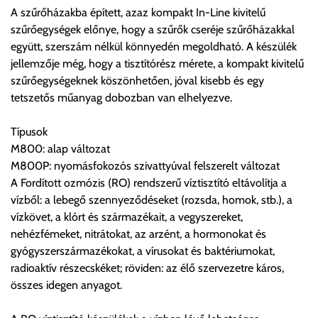
A szűrőházakba épített, azaz kompakt In-Line kivitelű
gondoltnál magasabb értékben igazoljuk vissza, úgy a
szűrőegységek előnye, hogy a szűrők cseréje szűrőházakkal
visszaigazolástól számított 24 órán belül a terméket
együtt, szerszám nélkül könnyedén megoldható. A készülék
lemondhatja, vagy kérheti a személyes átvételre való
jellemzője még, hogy a tisztítórész mérete, a kompakt kivitelű
módosítását.
szűrőegységeknek köszönhetően, jóval kisebb és egy
tetszetős műanyag dobozban van elhelyezve.
FIGYELEM!!
KERÁMIA TERMÉKEK SZÁLLÍTATÁSA NEM, VAGY CSAK
Típusok
A MEGRENDELŐ KIFEJEZETT KÉRÉSÉRE ÉS
M800: alap változat
FELELŐSSÉGÉRE LEHETSÉGES!!
M800P: nyomásfokozós szivattyúval felszerelt változat
A Fordított ozmózis (RO) rendszerű víztisztító eltávolítja a
Egyéb leírások:
vízből: a lebegő szennyeződéseket (rozsda, homok, stb.), a
vízkövet, a klórt és származékait, a vegyszereket,
Budapesti szállítások:
nehézfémeket, nitrátokat, az arzént, a hormonokat és
1, Budapestre kért szállítás esetén az általános szállítás
gyógyszerszármazékokat, a vírusokat és baktériumokat,
helyett időre történő extra szállítás kérése is lehetséges
radioaktív részecskéket; röviden: az élő szervezetre káros,
egyedi áron. A szállítás megbeszélt időablakban lehetőség
összes idegen anyagot.
szerint 1 órás intervallumon belüli pontos időpont
megjelöléssel kérhető munkanapokon 09.00 - 15.00 között.