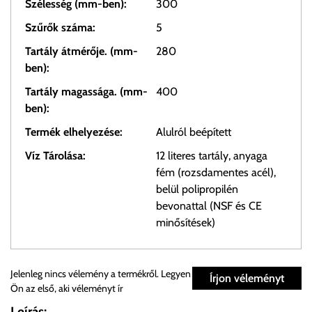
Szélesség (mm-ben):
300
Szűrők száma:
5
Tartály átmérője. (mm-
280
ben):
Tartály magassága. (mm-
400
ben):
Termék elhelyezése:
Alulról beépített
Víz Tárolása:
12 literes tartály, anyaga
fém (rozsdamentes acél),
belül polipropilén
bevonattal (NSF és CE
minősítések)
Személyes átvétel:
Jelenleg nincs vélemény a termékről. Legyen
Írjon véleményt
Ön az első, aki véleményt ír
Önnek lehetősége van rendelését a beérkezést követően
Leírás: