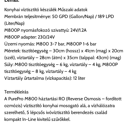
ingyenesen átvenni Budapesti Cégcsoportunk Stúdiójában
Konyhai víztisztító készülék Műszaki adatok
előre egyeztetett időpontban.
Membrán teljesítménye: 50 GPD (Gallon/Nap) / 189 LPD
(Liter/Nap)
Cím:
1133 Budapest, Váci út 100.
M800P nyomásfokozó szivattyú: 24V/1.2A
M800P adapter: 230/24V
Üzemi nyomás: M800 3-7 bar, M800P 1-6 bar
Szállítási díjak:
Méretek: tisztítóegység – 30cm (hossz) x 41cm (mag) x 20cm
Az oldalunkon rendelés esetén, amennyiben szállítást is kér,
(szél), víztartály – 28cm (átm) x 35cm (talppal: 43cm) (mag)
úgy esetenként több lehetőséget ajánl fel a program. Kérjük, a
Súly: M800 tisztítóegység – 6 kg, víztartály – 4 kg, M800P
vásárolt árú figyelembevételével az önnek megfelelő szállítási
tisztítóegység – 8 kg, víztartály – 4 kg
költséget válassza ki.
Víztartály űrtartalma (vízkapacitás): 12 liter
Amennyiben nem biztos választásában, vagy a program
automatikusan nem ajánl fel szállítási költséget, úgy válassza
Termékleírás
a 0.- forintos szállítást, kollégáink megvizsgálják a vásárolt
A PurePro M800 háztartási RO (Reverse Osmosis – fordított
termék adatait, majd visszaigazolják a szállítás költségét.
ozmózis) víztisztító konyhai mosogató alá, a vízhálózatra
szerelhető, 5 lépcsős ivóvíztisztító berendezés család
Ingyenes szállítási lehetőség nincs!
kompakt In-Line kivitelű szűrőkkel.
Egyes termékek súlyát a program nem ismeri, rendelés esetén
a központ igazolja vissza. Amennyiben a költséget az Ön által