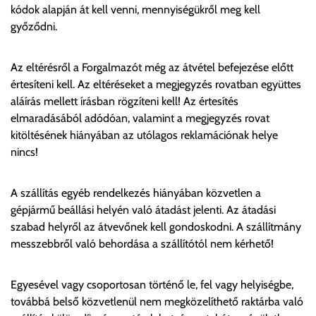
kódok alapján át kell venni, mennyiségükről meg kell
győződni.
Az eltérésről a Forgalmazót még az átvétel befejezése előtt
értesíteni kell. Az eltéréseket a megjegyzés rovatban együttes
aláírás mellett írásban rögzíteni kell! Az értesítés
elmaradásából adódóan, valamint a megjegyzés rovat
kitöltésének hiányában az utólagos reklamációnak helye
nincs!
A szállítás egyéb rendelkezés hiányában közvetlen a
gépjármű beállási helyén való átadást jelenti. Az átadási
szabad helyről az átvevőnek kell gondoskodni. A szállítmány
messzebbről való behordása a szállítótól nem kérhető!
Egyesével vagy csoportosan történő le, fel vagy helyiségbe,
továbbá belső közvetlenül nem megközelíthető raktárba való