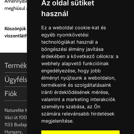
Amennyiben bármely oknál fogva a készülék átadása
Az oldal sütiket
meghiúsul az újabb kiszállítási díjat is meg kell fizetni!
használ
Ez a weboldal cookie-kat és
Köszönjük a vásárlást, reméljük hamarosan
egyéb nyomkövetési
viszontláthatjuk!
technológiákat használ a
böngészési élmény javítása
érdekében a következő célokra:
a
webhely alapvető funkcióinak
Termékinformációk
engedélyezése
,
hogy jobb
élményt nyújtsunk a weboldalon
,
Ügyfélszolgálat
termékeink és szolgáltatásaink
Fiók
iránti érdeklődésének mérése,
valamint a marketing interakciók
személyre szabása
,
az Ön
Naturelite Kft,
számára relevánsabb hirdetések
Váci út 100.,
megjelenítése
.
1133 Budapest,
Hungary,