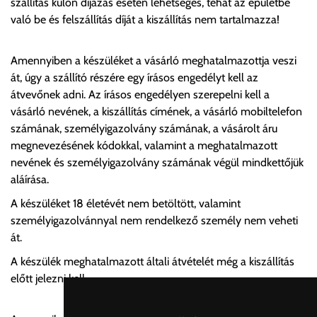
szállítás külön díjazás esetén lehetséges, tehát az épületbe
való be és felszállítás díját a kiszállítás nem tartalmazza!
Amennyiben a készüléket a vásárló meghatalmazottja veszi
át, úgy a szállító részére egy írásos engedélyt kell az
átvevőnek adni. Az írásos engedélyen szerepelni kell a
vásárló nevének, a kiszállítás címének, a vásárló mobiltelefon
számának, személyigazolvány számának, a vásárolt áru
megnevezésének kódokkal, valamint a meghatalmazott
nevének és személyigazolvány számának végül mindkettőjük
aláírása.
A készüléket 18 életévét nem betöltött, valamint
személyigazolvánnyal nem rendelkező személy nem veheti
át.
A készülék meghatalmazott általi átvételét még a kiszállítás
előtt jelezni kell.