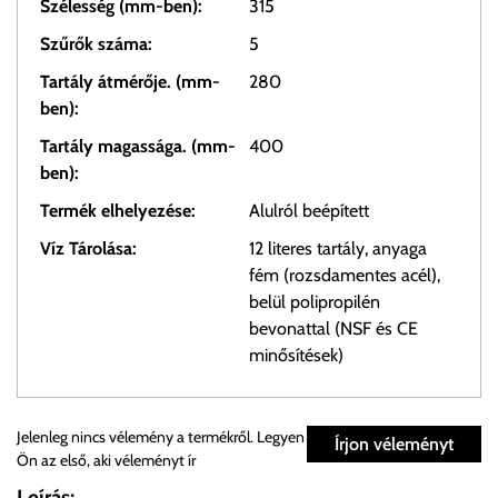
Szélesség (mm-ben):
315
Szűrők száma:
5
Tartály átmérője. (mm-
280
ben):
Tartály magassága. (mm-
400
ben):
Termék elhelyezése:
Alulról beépített
Víz Tárolása:
12 literes tartály, anyaga
fém (rozsdamentes acél),
belül polipropilén
bevonattal (NSF és CE
minősítések)
Személyes átvétel:
Jelenleg nincs vélemény a termékről. Legyen
Írjon véleményt
Ön az első, aki véleményt ír
Önnek lehetősége van rendelését a beérkezést követően
Leírás: