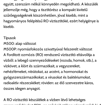
együtt, szerszám nélkül könnyedén megoldható. A készülék
gondoltnál magasabb értékben igazoljuk vissza, úgy a
jellemzője még, hogy a tisztítórész a kompakt kivitelű
visszaigazolástól számított 24 órán belül a terméket
szűrőegységeknek köszönhetően, jóval kisebb, mint a
lemondhatja, vagy kérheti a személyes átvételre való
hagyományos felépítésű RO víztisztítóké, ezért helyigénye is
módosítását.
kisebb.
FIGYELEM!!
Típusok
KERÁMIA TERMÉKEK SZÁLLÍTATÁSA NEM, VAGY CSAK
M500: alap változat
A MEGRENDELŐ KIFEJEZETT KÉRÉSÉRE ÉS
M500P: nyomásfokozós szivattyúval felszerelt változat
FELELŐSSÉGÉRE LEHETSÉGES!!
A Fordított ozmózis (RO) rendszerű víztisztító eltávolítja a
vízből: a lebegő szennyeződéseket (rozsda, homok, stb.), a
Egyéb leírások:
vízkövet, a klórt és származékait, a vegyszereket,
nehézfémeket, nitrátokat, az arzént, a hormonokat és
Budapesti szállítások:
gyógyszerszármazékokat, a vírusokat és baktériumokat,
1, Budapestre kért szállítás esetén az általános szállítás
radioaktív részecskéket; röviden: az élő szervezetre káros,
helyett időre történő extra szállítás kérése is lehetséges
összes idegen anyagot.
egyedi áron. A szállítás megbeszélt időablakban lehetőség
szerint 1 órás intervallumon belüli pontos időpont
A RO víztisztító készülékek a vízben lévő lehetséges
megjelöléssel kérhető munkanapokon 09.00 - 15.00 között.