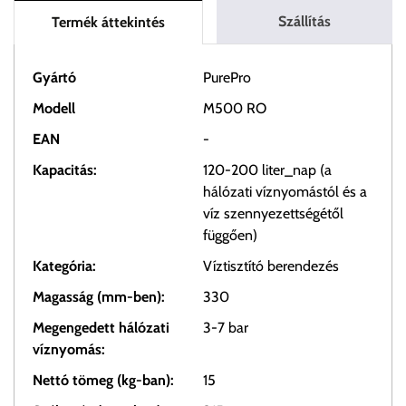
Szállítás
Termék áttekintés
Gyártó
PurePro
Modell
M500 RO
EAN
-
Kapacitás:
120-200 liter_nap (a
hálózati víznyomástól és a
víz szennyezettségétől
függően)
Kategória:
Víztisztító berendezés
Magasság (mm-ben):
330
Megengedett hálózati
3-7 bar
víznyomás:
Nettó tömeg (kg-ban):
15