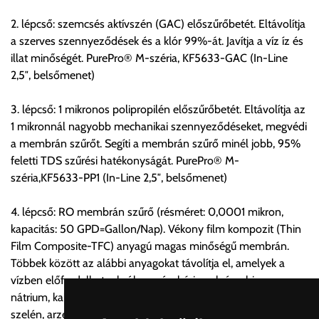
2. lépcső: szemcsés aktívszén (GAC) előszűrőbetét. Eltávolítja
Értékbevallási díj:
a szerves szennyeződések és a klór 99%-át. Javítja a víz íz és
A fuvardíj 100.000Ft-ig tartalmazza, felette minden
illat minőségét. PurePro® M-széria, KF5633-GAC (In-Line
megkezdett 10.000Ft után 115Ft.
2,5″, belsőmenet)
Egyéb információk:
3. lépcső: 1 mikronos polipropilén előszűrőbetét. Eltávolítja az
A szállításkor a tehergépjármű megállását, parkolási díj esetén
1 mikronnál nagyobb mechanikai szennyeződéseket, megvédi
annak rakodás ideig való parkolási költségét és rakodásának
a membrán szűrőt. Segíti a membrán szűrő minél jobb, 95%
feltételét a vásárlónak biztosítani kell!
feletti TDS szűrési hatékonyságát. PurePro® M-
széria,KF5633-PP1 (In-Line 2,5″, belsőmenet)
Fontos tudnivaló:
4. lépcső: RO membrán szűrő (résméret: 0,0001 mikron,
A szállított árut a szállítólevél és a csomagoláson található
kapacitás: 50 GPD=Gallon/Nap). Vékony film kompozit (Thin
kódok alapján át kell venni, mennyiségükről meg kell
Film Composite-TFC) anyagú magas minőségű membrán.
győződni.
Többek között az alábbi anyagokat távolítja el, amelyek a
vízben előfordulhatnak: ólom, réz, bárium, króm, higany,
Az eltérésről a Forgalmazót még az átvétel befejezése előtt
nátrium, kalcium, magnézium, kadmium, fluorid, nitrit, nitrát,
értesíteni kell. Az eltéréseket a megjegyzés rovatban együttes
szelén, arzén, vírusok, baktériumok, hormonok, radioaktív
aláírás mellett írásban rögzíteni kell! Az értesítés