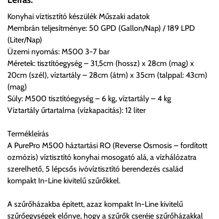
ingyenesen átvenni Budapesti Cégcsoportunk Stúdiójában
Konyhai víztisztító készülék Műszaki adatok
előre egyeztetett időpontban.
Membrán teljesítménye: 50 GPD (Gallon/Nap) / 189 LPD
(Liter/Nap)
Cím:
1133 Budapest, Váci út 100.
Üzemi nyomás: M500 3-7 bar
Méretek: tisztítóegység – 31,5cm (hossz) x 28cm (mag) x
20cm (szél), víztartály – 28cm (átm) x 35cm (talppal: 43cm)
Szállítási díjak:
(mag)
Az oldalunkon rendelés esetén, amennyiben szállítást is kér,
Súly: M500 tisztítóegység – 6 kg, víztartály – 4 kg
úgy esetenként több lehetőséget ajánl fel a program. Kérjük, a
Víztartály űrtartalma (vízkapacitás): 12 liter
vásárolt árú figyelembevételével az önnek megfelelő szállítási
költséget válassza ki.
Termékleírás
Amennyiben nem biztos választásában, vagy a program
A PurePro M500 háztartási RO (Reverse Osmosis – fordított
automatikusan nem ajánl fel szállítási költséget, úgy válassza
ozmózis) víztisztító konyhai mosogató alá, a vízhálózatra
a 0.- forintos szállítást, kollégáink megvizsgálják a vásárolt
szerelhető, 5 lépcsős ivóvíztisztító berendezés család
termék adatait, majd visszaigazolják a szállítás költségét.
kompakt In-Line kivitelű szűrőkkel.
Ingyenes szállítási lehetőség nincs!
A szűrőházakba épített, azaz kompakt In-Line kivitelű
Egyes termékek súlyát a program nem ismeri, rendelés esetén
szűrőegységek előnye, hogy a szűrők cseréje szűrőházakkal
a központ igazolja vissza. Amennyiben a költséget az Ön által