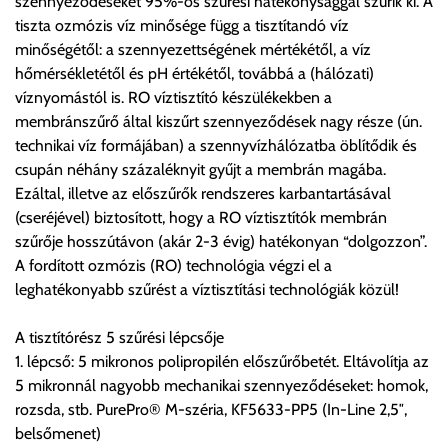
szennyeződéseket 95%-os szűrési hatékonysággal szűrik ki. A
A költséget a megrendeléskor rendelt termék/termékek,
tiszta ozmózis víz minősége függ a tisztítandó víz
valamint az ott megadott szállítási cím alapján a központ
minőségétől: a szennyezettségének mértékétől, a víz
számolja, valamint visszaigazolja.
hőmérsékletétől és pH értékétől, továbbá a (hálózati)
víznyomástól is. RO víztisztító készülékekben a
Az árak csak a címre való szállítást tartalmazzák
membránszűrő által kiszűrt szennyeződések nagy része (ún.
anyagmozgatás, be- illetve felszállítás nélkül.
technikai víz formájában) a szennyvízhálózatba öblítődik és
Az árak az utánvét és értékbevallási díjat nem tartalmazzák.
csupán néhány százaléknyit gyűjt a membrán magába.
Ezáltal, illetve az előszűrők rendszeres karbantartásával
Utánvét díjak:
(cseréjével) biztosított, hogy a RO víztisztítók membrán
1, 0-200.000 forint szállítónak fizetett vásárlási ellenérték
szűrője hosszútávon (akár 2-3 évig) hatékonyan “dolgozzon”.
között az utánvét díj összege bruttó 600 forint.
A fordított ozmózis (RO) technológia végzi el a
2, 200.000-500.000 forint szállítónak fizetett vásárlási
leghatékonyabb szűrést a víztisztítási technológiák közül!
ellenérték között az utánvét díj összege bruttó 1200 forint.
3, 500.000-1.000.000 forint szállítónak fizetett vásárlási
A tisztítórész 5 szűrési lépcsője
ellenérték között az utánvét díj összege bruttó 1900 forint.
1. lépcső: 5 mikronos polipropilén előszűrőbetét. Eltávolítja az
5 mikronnál nagyobb mechanikai szennyeződéseket: homok,
Utánvét díjat csak abban az esetben fizetendő, amennyiben a
rozsda, stb. PurePro® M-széria, KF5633-PP5 (In-Line 2,5″,
terméket a szállítónak kívánja kifizetni készpénzben. Utalásos
belsőmenet)
teljesítés esetén utánvétdíj nincs.