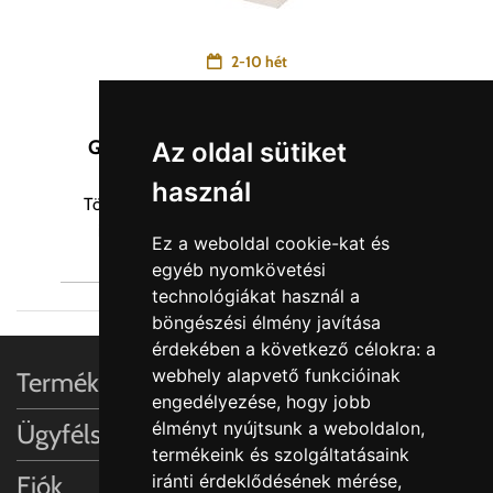
2-10 hét
28,400
Ft
GYÁRI LEFOLYÓ RENDSZER LUISINA
Az oldal sütiket
VI303VL CHROME
használ
Törekszünk a termékek képanyagainak és az
információinak hiteles közlésére. Egyes...
Ez a weboldal cookie-kat és
egyéb nyomkövetési
technológiákat használ a
böngészési élmény javítása
érdekében a következő célokra:
a
webhely alapvető funkcióinak
Termékinformációk
engedélyezése
,
hogy jobb
élményt nyújtsunk a weboldalon
,
Ügyfélszolgálat
termékeink és szolgáltatásaink
Fiók
iránti érdeklődésének mérése,