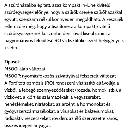
A szűrőházakba épített, azaz kompakt In-Line kivitelű
gondoltnál magasabb értékben igazoljuk vissza, úgy a
szűrőegységek előnye, hogy a szűrők cseréje szűrőházakkal
visszaigazolástól számított 24 órán belül a terméket
együtt, szerszám nélkül könnyedén megoldható. A készülék
lemondhatja, vagy kérheti a személyes átvételre való
jellemzője még, hogy a tisztítórész a kompakt kivitelű
módosítását.
szűrőegységeknek köszönhetően, jóval kisebb, mint a
hagyományos felépítésű RO víztisztítóké, ezért helyigénye is
FIGYELEM!!
kisebb.
KERÁMIA TERMÉKEK SZÁLLÍTATÁSA NEM, VAGY CSAK
A MEGRENDELŐ KIFEJEZETT KÉRÉSÉRE ÉS
Típusok
FELELŐSSÉGÉRE LEHETSÉGES!!
M500: alap változat
M500P: nyomásfokozós szivattyúval felszerelt változat
Egyéb leírások:
A Fordított ozmózis (RO) rendszerű víztisztító eltávolítja a
vízből: a lebegő szennyeződéseket (rozsda, homok, stb.), a
Budapesti szállítások:
vízkövet, a klórt és származékait, a vegyszereket,
1, Budapestre kért szállítás esetén az általános szállítás
nehézfémeket, nitrátokat, az arzént, a hormonokat és
helyett időre történő extra szállítás kérése is lehetséges
gyógyszerszármazékokat, a vírusokat és baktériumokat,
egyedi áron. A szállítás megbeszélt időablakban lehetőség
radioaktív részecskéket; röviden: az élő szervezetre káros,
szerint 1 órás intervallumon belüli pontos időpont
összes idegen anyagot.
megjelöléssel kérhető munkanapokon 09.00 - 15.00 között.