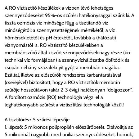
A költséget a megrendeléskor rendelt termék/termékek,
A RO víztisztító készülékek a vízben lévő lehetséges
valamint az ott megadott szállítási cím alapján a központ
szennyeződéseket 95%-os szűrési hatékonysággal szűrik ki. A
számolja, valamint visszaigazolja.
tiszta ozmózis víz minősége függ a tisztítandó víz
minőségétől: a szennyezettségének mértékétől, a víz
Az árak csak a címre való szállítást tartalmazzák
hőmérsékletétől és pH értékétől, továbbá a (hálózati)
anyagmozgatás, be- illetve felszállítás nélkül.
víznyomástól is. RO víztisztító készülékekben a
Az árak az utánvét és értékbevallási díjat nem tartalmazzák.
membránszűrő által kiszűrt szennyeződések nagy része (ún.
technikai víz formájában) a szennyvízhálózatba öblítődik és
Utánvét díjak:
csupán néhány százaléknyit gyűjt a membrán magába.
1, 0-200.000 forint szállítónak fizetett vásárlási ellenérték
Ezáltal, illetve az előszűrők rendszeres karbantartásával
között az utánvét díj összege bruttó 600 forint.
(cseréjével) biztosított, hogy a RO víztisztítók membrán
2, 200.000-500.000 forint szállítónak fizetett vásárlási
szűrője hosszútávon (akár 2-3 évig) hatékonyan “dolgozzon”.
ellenérték között az utánvét díj összege bruttó 1200 forint.
A fordított ozmózis (RO) technológia végzi el a
3, 500.000-1.000.000 forint szállítónak fizetett vásárlási
leghatékonyabb szűrést a víztisztítási technológiák közül!
ellenérték között az utánvét díj összege bruttó 1900 forint.
A tisztítórész 5 szűrési lépcsője
Utánvét díjat csak abban az esetben fizetendő, amennyiben a
1. lépcső: 5 mikronos polipropilén előszűrőbetét. Eltávolítja az
terméket a szállítónak kívánja kifizetni készpénzben. Utalásos
5 mikronnál nagyobb mechanikai szennyeződéseket: homok,
teljesítés esetén utánvétdíj nincs.