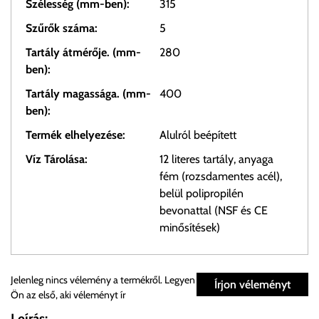
Szélesség (mm-ben):
315
Szűrők száma:
5
Tartály átmérője. (mm-
280
ben):
Tartály magassága. (mm-
400
ben):
Termék elhelyezése:
Alulról beépített
Víz Tárolása:
12 literes tartály, anyaga
fém (rozsdamentes acél),
belül polipropilén
bevonattal (NSF és CE
minősítések)
Személyes átvétel:
Jelenleg nincs vélemény a termékről. Legyen
Írjon véleményt
Ön az első, aki véleményt ír
Önnek lehetősége van rendelését a beérkezést követően
Leírás: