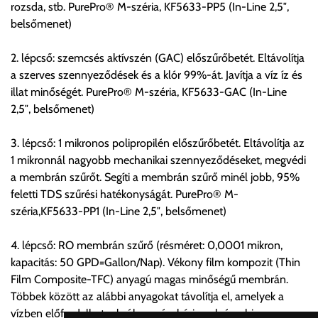
rozsda, stb. PurePro® M-széria, KF5633-PP5 (In-Line 2,5″,
belsőmenet)
Értékbevallási díj:
A fuvardíj 100.000Ft-ig tartalmazza, felette minden
2. lépcső: szemcsés aktívszén (GAC) előszűrőbetét. Eltávolítja
megkezdett 10.000Ft után 115Ft.
a szerves szennyeződések és a klór 99%-át. Javítja a víz íz és
illat minőségét. PurePro® M-széria, KF5633-GAC (In-Line
Egyéb információk:
2,5″, belsőmenet)
A szállításkor a tehergépjármű megállását, parkolási díj esetén
annak rakodás ideig való parkolási költségét és rakodásának
3. lépcső: 1 mikronos polipropilén előszűrőbetét. Eltávolítja az
feltételét a vásárlónak biztosítani kell!
1 mikronnál nagyobb mechanikai szennyeződéseket, megvédi
a membrán szűrőt. Segíti a membrán szűrő minél jobb, 95%
Fontos tudnivaló:
feletti TDS szűrési hatékonyságát. PurePro® M-
széria,KF5633-PP1 (In-Line 2,5″, belsőmenet)
A szállított árut a szállítólevél és a csomagoláson található
kódok alapján át kell venni, mennyiségükről meg kell
4. lépcső: RO membrán szűrő (résméret: 0,0001 mikron,
győződni.
kapacitás: 50 GPD=Gallon/Nap). Vékony film kompozit (Thin
Film Composite-TFC) anyagú magas minőségű membrán.
Az eltérésről a Forgalmazót még az átvétel befejezése előtt
Többek között az alábbi anyagokat távolítja el, amelyek a
értesíteni kell. Az eltéréseket a megjegyzés rovatban együttes
vízben előfordulhatnak: ólom, réz, bárium, króm, higany,
aláírás mellett írásban rögzíteni kell! Az értesítés