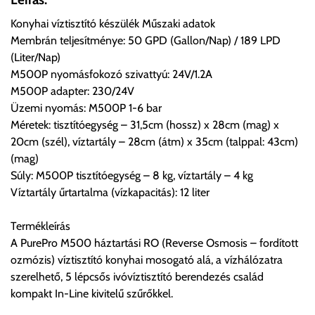
ingyenesen átvenni Budapesti Cégcsoportunk Stúdiójában
Konyhai víztisztító készülék Műszaki adatok
előre egyeztetett időpontban.
Membrán teljesítménye: 50 GPD (Gallon/Nap) / 189 LPD
(Liter/Nap)
Cím:
1133 Budapest, Váci út 100.
M500P nyomásfokozó szivattyú: 24V/1.2A
M500P adapter: 230/24V
Üzemi nyomás: M500P 1-6 bar
Szállítási díjak:
Méretek: tisztítóegység – 31,5cm (hossz) x 28cm (mag) x
Az oldalunkon rendelés esetén, amennyiben szállítást is kér,
20cm (szél), víztartály – 28cm (átm) x 35cm (talppal: 43cm)
úgy esetenként több lehetőséget ajánl fel a program. Kérjük, a
(mag)
vásárolt árú figyelembevételével az önnek megfelelő szállítási
Súly: M500P tisztítóegység – 8 kg, víztartály – 4 kg
költséget válassza ki.
Víztartály űrtartalma (vízkapacitás): 12 liter
Amennyiben nem biztos választásában, vagy a program
automatikusan nem ajánl fel szállítási költséget, úgy válassza
Termékleírás
a 0.- forintos szállítást, kollégáink megvizsgálják a vásárolt
A PurePro M500 háztartási RO (Reverse Osmosis – fordított
termék adatait, majd visszaigazolják a szállítás költségét.
ozmózis) víztisztító konyhai mosogató alá, a vízhálózatra
szerelhető, 5 lépcsős ivóvíztisztító berendezés család
Ingyenes szállítási lehetőség nincs!
kompakt In-Line kivitelű szűrőkkel.
Egyes termékek súlyát a program nem ismeri, rendelés esetén
a központ igazolja vissza. Amennyiben a költséget az Ön által