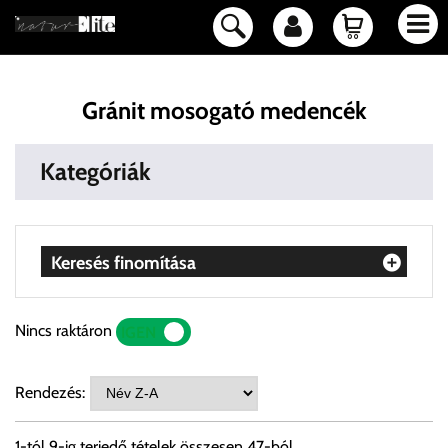
Gránit mosogató medencék
Kategóriák
Keresés finomítása
Nincs raktáron
IGEN
NEM
Rendezés:
1
-tól
9
-ig terjedő tételek összesen
47
-ból