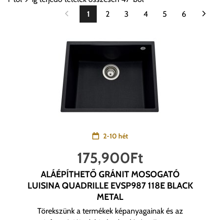
1
2
3
4
5
6
2-10 hét
175,900
Ft
ALÁÉPÍTHETŐ GRÁNIT MOSOGATÓ
LUISINA QUADRILLE EVSP987 118E BLACK
METAL
Törekszünk a termékek képanyagainak és az