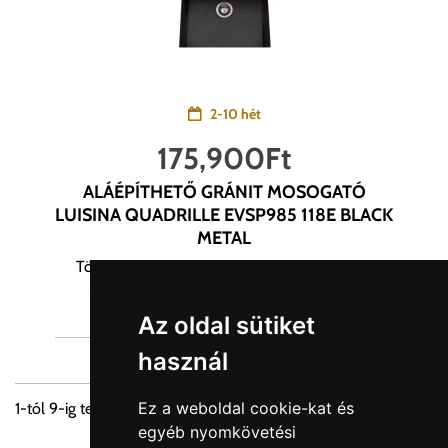
2-10 hét
175,900
Ft
ALÁÉPÍTHETŐ GRÁNIT MOSOGATÓ
LUISINA QUADRILLE EVSP985 118E BLACK
METAL
Törekszünk a termékek képanyagainak és az
információinak hiteles közlésére. Egyes...
Az oldal sütiket
használ
Ez a weboldal cookie-kat és
1
-tól
9
-ig terjedő tételek összesen
47
-ból
egyéb nyomkövetési
1
2
3
4
5
6