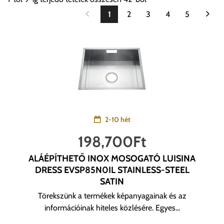
1
2
3
4
5
2-10 hét
198,700
Ft
ALÁÉPÍTHETŐ INOX MOSOGATÓ LUISINA
DRESS EVSP85N0IL STAINLESS-STEEL
SATIN
Törekszünk a termékek képanyagainak és az
információinak hiteles közlésére. Egyes...