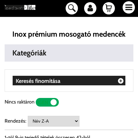
Inox prémium mosogató medencék
Kategóriák
Keresés finomítása
Nincs raktáron
IGEN
NEM
Rendezés:
1
-tól
9
-ig terjedő tételek összesen
42
-ból