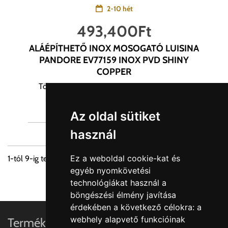
2-10 hét
493,400
Ft
ALÁÉPÍTHETŐ INOX MOSOGATÓ LUISINA
PANDORE EV77159 INOX PVD SHINY
COPPER
Törekszünk a termékek képanyagainak és az
információinak hiteles közlésére. Egyes...
Az oldal sütiket
használ
Ez a weboldal cookie-kat és
1
-tól
9
-ig terjedő tételek összesen
42
-ból
egyéb nyomkövetési
1
2
3
4
5
technológiákat használ a
böngészési élmény javítása
érdekében a következő célokra:
a
webhely alapvető funkcióinak
Termékinformációk