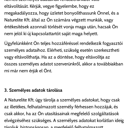
eltávolítását. Kérjük, vegye figyelembe, hogy ez
megakadályozza, hogy üzletet bonyolíthassunk Önnel, és a
Naturelite Kft. által az Ön számára végzett munkák, vagy
értékesítések azonnali törlését vonja maga után, hacsak Ön
nem jelöl ki új kapcsolattartót saját maga helyett.
Ügyfelünkként Ön teljes hozzáféréssel rendelkezik fogyasztói
személyes adataihoz. Elérheti, szükség esetén szerkesztheti
vagy eltávolíthatja. Ha az a döntése, hogy eltávolítja az
összes személyes adatot szerverünkről, akkor a továbbiakban
mi már nem érjük el Önt.
3. Személyes adatok tárolása
A Naturelite Kft. úgy tárolja a személyes adatokat, hogy csak
az illetékes, felhatalmazott személy férhessen hozzájuk, és
csak akkor, ha az Ön utasításainak megfelelő szolgáltatások
elvégzéséhez szükséges. A személyes adatokat korlátlan ideig
tároljuk, biztonságosan, a megfelelő felhatalmazott