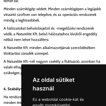
férhet be.
Minden számítógép védett. Minden számítógépen a legújabb
vírusirtó szoftver van telepítve, és az operációs rendszerek
mindig a legfrissebbek.
A hálózatokat behatolásjelző és -megelőzési rendszerek
védik, a Naturelite Kft. belső hálózataihoz kívülről engedély
nélkül nem lehet hozzáférni.
A Naturelite Kft. minden alkalmazottjának szerződésében
titoktartási záradék szerepel.
A Naturelite Kft.-nél nagyon csekély a fluktuáció, azonban ha
valaki elhagyja cégünket, a fiókja megszűnik, és minden
szükséges jelszó azonnal megváltozik.
Az oldal sütiket
használ
6. Szabálysértések és értesítések
Ha rendszereinket megsértik, haladéktalanul értesítünk
Ez a weboldal cookie-kat és
minden érintett felet e-mailben, telefonon vagy egyéb
egyéb nyomkövetési