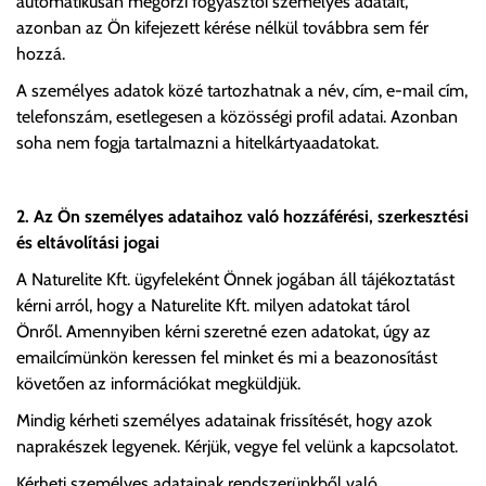
automatikusan megőrzi fogyasztói személyes adatait,
azonban az Ön kifejezett kérése nélkül továbbra sem fér
hozzá.
A személyes adatok közé tartozhatnak a név, cím, e-mail cím,
telefonszám, esetlegesen a közösségi profil adatai. Azonban
soha nem fogja tartalmazni a hitelkártyaadatokat.
2. Az Ön személyes adataihoz való hozzáférési, szerkesztési
és eltávolítási jogai
A Naturelite Kft. ügyfeleként Önnek jogában áll tájékoztatást
kérni arról, hogy a Naturelite Kft. milyen adatokat tárol
Önről. Amennyiben kérni szeretné ezen adatokat, úgy az
emailcímünkön keressen fel minket és mi a beazonosítást
követően az információkat megküldjük.
Mindig kérheti személyes adatainak frissítését, hogy azok
naprakészek legyenek. Kérjük, vegye fel velünk a kapcsolatot.
Kérheti személyes adatainak rendszerünkből való