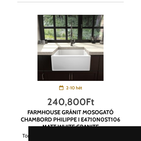
2-10 hét
240,800
Ft
FARMHOUSE GRÁNIT MOSOGATÓ
CHAMBORD PHILIPPE I E4710N0ST106
MATT WHITE GRANITE
Törekszünk a termékek képanyagainak és az...