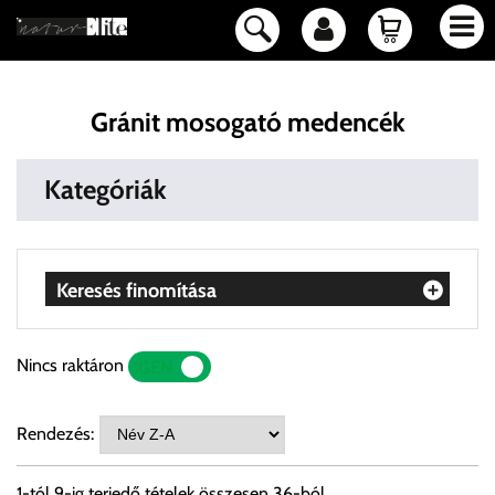
Gránit mosogató medencék
Kategóriák
Keresés finomítása
Nincs raktáron
IGEN
NEM
Rendezés:
1
-tól
9
-ig terjedő tételek összesen
36
-ból