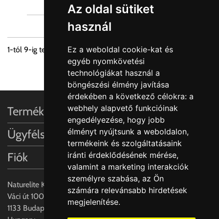
Az oldal sütiket
használ
Ez a weboldal cookie-kat és
1
-tól
9
-ig terjedő tételek összesen
36
-ból
egyéb nyomkövetési
1
2
3
4
technológiákat használ a
böngészési élmény javítása
érdekében a következő célokra:
a
webhely alapvető funkcióinak
Termékinformációk
engedélyezése
,
hogy jobb
élményt nyújtsunk a weboldalon
,
Ügyfélszolgálat
termékeink és szolgáltatásaink
Fiók
iránti érdeklődésének mérése,
valamint a marketing interakciók
személyre szabása
,
az Ön
Naturelite Kft,
számára relevánsabb hirdetések
Váci út 100.,
megjelenítése
.
1133 Budapest,