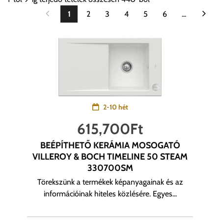
1
2
3
4
5
6
...
2-10 hét
615,700
Ft
BEÉPÍTHETŐ KERÁMIA MOSOGATÓ
VILLEROY & BOCH TIMELINE 50 STEAM
330700SM
Törekszünk a termékek képanyagainak és az
információinak hiteles közlésére. Egyes...