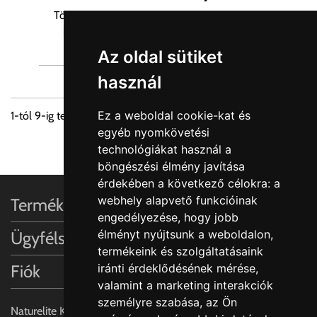
Törekszünk a termékek képanyagainak és az
információinak hiteles közlésére. Egyes...
Az oldal sütiket
használ
Ez a weboldal cookie-kat és
1
-tól
9
-ig terjedő tételek összesen
440
-ból
egyéb nyomkövetési
1
2
3
4
5
6
...
technológiákat használ a
böngészési élmény javítása
érdekében a következő célokra:
a
webhely alapvető funkcióinak
Termékinformációk
engedélyezése
,
hogy jobb
élményt nyújtsunk a weboldalon
,
Ügyfélszolgálat
termékeink és szolgáltatásaink
Fiók
iránti érdeklődésének mérése,
valamint a marketing interakciók
személyre szabása
,
az Ön
Naturelite Kft,