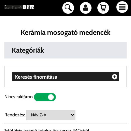
Kerámia mosogató medencék
Kategóriák
Keresés finomítása
Nincs raktáron
IGEN
NEM
Rendezés:
1
-tól
9
-ig terjedő tételek összesen
440
-ból