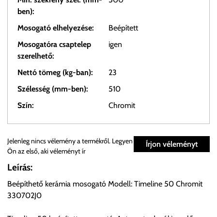
ben):
Mosogató elhelyezése:
Beépített
Mosogatóra csaptelep
igen
szerelhető:
Nettó tömeg (kg-ban):
23
Szélesség (mm-ben):
510
Szín:
Chromit
Személyes átvétel:
Jelenleg nincs vélemény a termékről. Legyen
Írjon véleményt
Ön az első, aki véleményt ír
Önnek lehetősége van rendelését a beérkezést követően
Leírás:
ingyenesen átvenni Budapesti Cégcsoportunk Stúdiójában
Beépíthető kerámia mosogató Modell: Timeline 50 Chromit
előre egyeztetett időpontban.
330702J0
Cím:
1133 Budapest, Váci út 100.