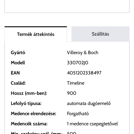
Szállítás
Termék áttekintés
Gyártó
Villeroy & Boch
Modell
330702J0
EAN
4051202338497
Család:
Timeline
Hossz (mm-ben):
900
Lefolyó típusa:
automata dugóemelő
Medence elrendezése:
Forgatható
Medencék száma:
1 medence csepegtetővel
Min. szekrény szél. (mm-
500