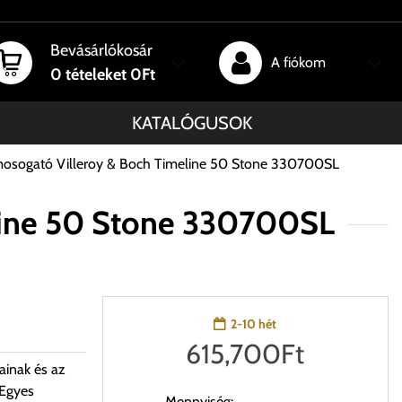
Bevásárlókosár
A fiókom
0
tételeket
0Ft
KATALÓGUSOK
mosogató Villeroy & Boch Timeline 50 Stone 330700SL
line 50 Stone 330700SL
2-10 hét
615,700
Ft
ainak és az
 Egyes
Mennyiség: