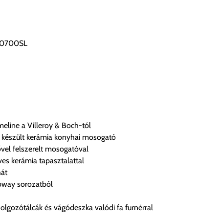
330700SL
eline a Villeroy & Boch-tól
készült kerámia konyhai mosogató
vel felszerelt mosogatóval
s kerámia tapasztalattal
hát
bway sorozatból
olgozótálcák és vágódeszka valódi fa furnérral