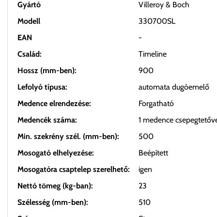
Gyártó
Villeroy & Boch
Modell
330700SL
EAN
-
Család:
Timeline
Hossz (mm-ben):
900
Lefolyó típusa:
automata dugóemelő
Medence elrendezése:
Forgatható
Medencék száma:
1 medence csepegtetőv
Min. szekrény szél. (mm-ben):
500
Mosogató elhelyezése:
Beépített
Mosogatóra csaptelep szerelhető:
igen
Nettó tömeg (kg-ban):
23
Szélesség (mm-ben):
510