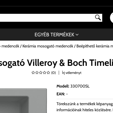
EGYÉB TERMÉKEK
ó medencék
Kerámia mosogató medencék
Beépíthető kerámia 
sogató Villeroy & Boch Time
(
0
)
Írj véleményt
Modell
:
330700SL
EAN
:
-
Törekszünk a termékek képanyag
információinak hiteles közlésére.