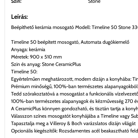
Szín:
Stone
Leírás:
Beépíthető kerámia mosogató Modell: Timeline 50 Stone 
Timeline 50 beépített mosogató, Automata dugókiemelő
Anyaga: kerámia
Méretek: 900 x 510 mm
Szin és anyag: Stone CeramicPlus
Timeline 50:
Egyértelműen meghatározott, modern dizájn a konyhába: Tim
Prémium minőségű, 100%-ban természetes alapanyagokból 
Tedd szórakoztatóvá a mosogatást a funkcionális vízelvezető
100%-ban természetes alapanyagok és kézművesség 270 éve
A CeramicPlus könnyen gondozható, és tisztán tartja a kony
Válasszon színes mosogatót konyhájába a Timeline vagy Su
Tapasztalja meg a Villeroy & Boch varázslatos dizájn világát
Opcionális kiegészítők: Rozsdamentes acél beakasztható feld