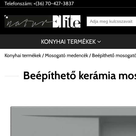
Telefonszám: +(36) 70-427-3837
KONYHAI TERMÉKEK
Konyhai termékek
Mosogató medencék
Beépíthető mosogat
Beépíthető kerámia mo