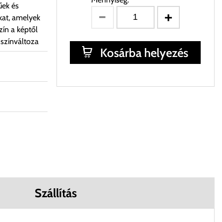
űek és
kat, amelyek
ín a képtől
 színváltoza
Kosárba helyezés
Szállítás