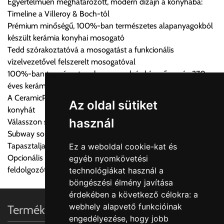
Egyértelműen meghatározott, modern dizájn a konyhába:
vásárolt árú figyelembevételével az önnek megfelelő szállítási
Timeline a Villeroy & Boch-tól
költséget válassza ki.
Prémium minőségű, 100%-ban természetes alapanyagokból
Amennyiben nem biztos választásában, vagy a program
készült kerámia konyhai mosogató
automatikusan nem ajánl fel szállítási költséget, úgy válassza
Tedd szórakoztatóvá a mosogatást a funkcionális
a 0.- forintos szállítást, kollégáink megvizsgálják a vásárolt
vízelvezetővel felszerelt mosogatóval
termék adatait, majd visszaigazolják a szállítás költségét.
100%-ban természetes alapanyagok és kézművesség 270
éves kerámia tapasztalattal
Ingyenes szállítási lehetőség nincs!
A CeramicPlus könnyen gondozható, és tisztán tartja a
Egyes termékek súlyát a program nem ismeri, rendelés esetén
Az oldal sütiket
konyhát
a központ igazolja vissza. Amennyiben a költséget az Ön által
használ
Válasszon színes mosogatót konyhájába a Timeline vagy
gondoltnál magasabb értékben igazoljuk vissza, úgy a
Subway sorozatból
visszaigazolástól számított 24 órán belül a terméket
Tapasztalja meg a Villeroy & Boch varázslatos dizájn világát
Ez a weboldal cookie-kat és
lemondhatja, vagy kérheti a személyes átvételre való
Opcionális kiegészítők: Rozsdamentes acél beakasztható
egyéb nyomkövetési
módosítását.
feldolgozótálcák és vágódeszka valódi fa furnérral
technológiákat használ a
böngészési élmény javítása
FIGYELEM!!
érdekében a következő célokra:
a
KERÁMIA TERMÉKEK SZÁLLÍTATÁSA NEM, VAGY CSAK
webhely alapvető funkcióinak
Termékinformációk
A MEGRENDELŐ KIFEJEZETT KÉRÉSÉRE ÉS
engedélyezése
,
hogy jobb
FELELŐSSÉGÉRE LEHETSÉGES!!