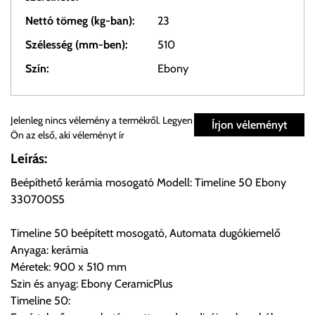
Nettó tömeg (kg-ban):
23
Szélesség (mm-ben):
510
Szín:
Ebony
Személyes átvétel:
Jelenleg nincs vélemény a termékről. Legyen
Írjon véleményt
Ön az első, aki véleményt ír
Önnek lehetősége van rendelését a beérkezést követően
Leírás:
ingyenesen átvenni Budapesti Cégcsoportunk Stúdiójában
Beépíthető kerámia mosogató Modell: Timeline 50 Ebony
előre egyeztetett időpontban.
330700S5
Cím:
1133 Budapest, Váci út 100.
Timeline 50 beépített mosogató, Automata dugókiemelő
Anyaga: kerámia
Méretek: 900 x 510 mm
Szállítási díjak:
Szin és anyag: Ebony CeramicPlus
Az oldalunkon rendelés esetén, amennyiben szállítást is kér,
Timeline 50:
úgy esetenként több lehetőséget ajánl fel a program. Kérjük, a