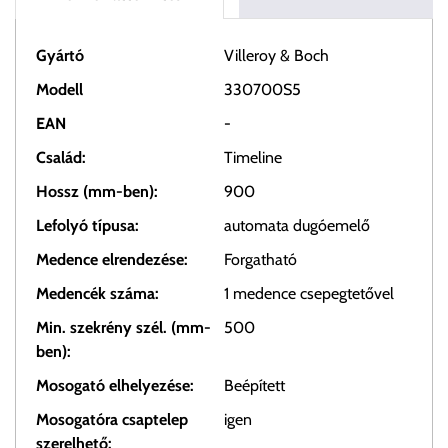
Gyártó
Villeroy & Boch
Modell
330700S5
EAN
-
Család:
Timeline
Hossz (mm-ben):
900
Lefolyó típusa:
automata dugóemelő
Medence elrendezése:
Forgatható
Medencék száma:
1 medence csepegtetővel
Min. szekrény szél. (mm-
500
ben):
Mosogató elhelyezése:
Beépített
Mosogatóra csaptelep
igen
szerelhető: