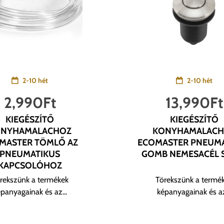
2-10 hét
2-10 hét
2,990
Ft
13,990
Ft
KIEGÉSZÍTŐ
KIEGÉSZÍTŐ
ONYHAMALACHOZ
KONYHAMALACH
MASTER TÖMLŐ AZ
ECOMASTER PNEUMA
PNEUMATIKUS
GOMB NEMESACÉL 
KAPCSOLÓHOZ
rekszünk a termékek
Törekszünk a termé
panyagainak és az...
képanyagainak és az