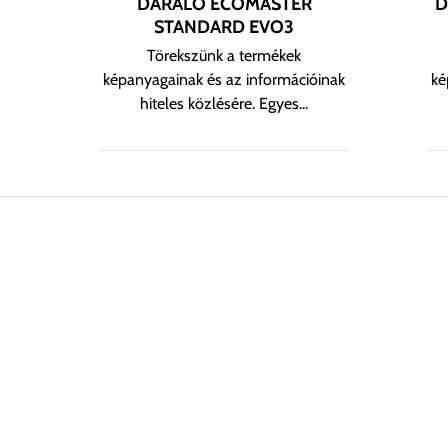
DARÁLÓ ECOMASTER
D
STANDARD EVO3
Törekszünk a termékek
képanyagainak és az információinak
ké
hiteles közlésére. Egyes...