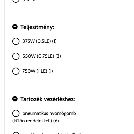
Teljesítmény:
375W (0,5LE) (1)
550W (0,75LE) (3)
750W (1 LE) (1)
Tartozék vezérléshez:
pneumatikus nyomógomb
(külön rendelni kell) (6)