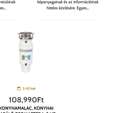
mációinak
képanyagainak és az információinak
s...
hiteles közlésére. Egyes...
2-10 hét
108,990
Ft
KONYHAMALAC, KONYHAI