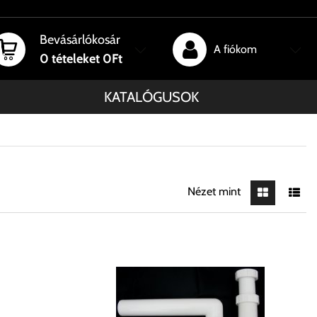
Bevásárlókosár
A fiókom
0
tételeket
0Ft
KATALÓGUSOK
Nézet mint