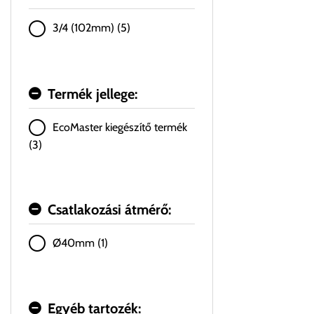
3/4 (102mm) (5)
Termék jellege:
EcoMaster kiegészítő termék
(3)
Csatlakozási átmérő:
Ø40mm (1)
Egyéb tartozék: