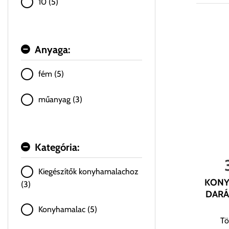
10 (5)
Anyaga:
fém (5)
műanyag (3)
Kategória:
Kiegészítők konyhamalachoz
KONY
(3)
DARÁ
Konyhamalac (5)
Tö