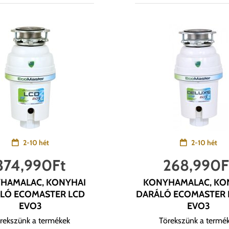
2-10 hét
2-10 hét
374,990
Ft
268,990
F
HAMALAC, KONYHAI
KONYHAMALAC, KO
LÓ ECOMASTER LCD
DARÁLÓ ECOMASTER 
EVO3
EVO3
rekszünk a termékek
Törekszünk a termé