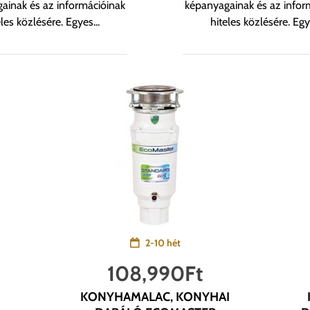
ainak és az információinak
képanyagainak és az infor
eles közlésére. Egyes...
hiteles közlésére. Egye
2-10 hét
108,990
Ft
KONYHAMALAC, KONYHAI