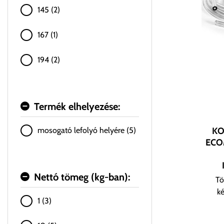
145 (2)
167 (1)
194 (2)
Termék elhelyezése:
K
mosogató lefolyó helyére (5)
ECO
Nettó tömeg (kg-ban):
Tö
ké
1 (3)