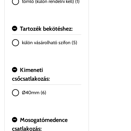
tömlő (külön rendelni kell) (1)
Tartozék bekötéshez:
külön vásárolható szifon (5)
Kimeneti
csőcsatlakozás:
Ø40mm (6)
Mosogatómedence
csatlakozás: