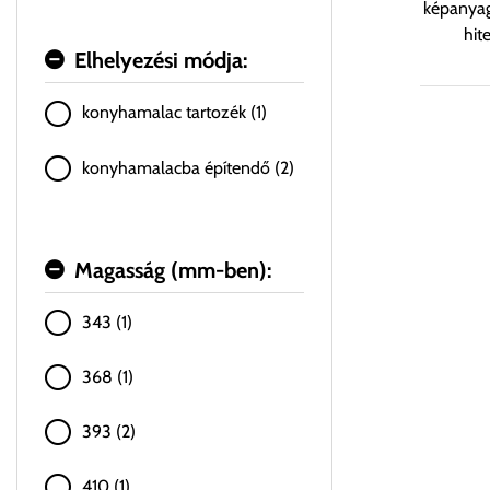
képanyag
hit
Elhelyezési módja:
konyhamalac tartozék (1)
konyhamalacba építendő (2)
Magasság (mm-ben):
343 (1)
368 (1)
393 (2)
410 (1)