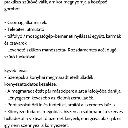
praktikus szűrővé válik, amikor megnyomja a középső
vásárolt árú figyelembevételével az önnek megfelelő szállítási
gombot.
költséget válassza ki.
Amennyiben nem biztos választásában, vagy a program
- Csomag alkatrészek:
automatikusan nem ajánl fel szállítási költséget, úgy válassza
- Telepítési útmutató
a 0.- forintos szállítást, kollégáink megvizsgálják a vásárolt
- túlfolyó / mosogatógép-bemeneti nyílással együtt. karimák
termék adatait, majd visszaigazolják a szállítás költségét.
és csavarok
- Levehető szilikon mandzsetta• Rozsdamentes acél dugó
Ingyenes szállítási lehetőség nincs!
szűrő funkcióval
Egyes termékek súlyát a program nem ismeri, rendelés esetén
a központ igazolja vissza. Amennyiben a költséget az Ön által
Egyéb leírás:
gondoltnál magasabb értékben igazoljuk vissza, úgy a
- Szerepük a konyhai megmaradt ételhulladék
visszaigazolástól számított 24 órán belül a terméket
környezettudatos kezelése.
lemondhatja, vagy kérheti a személyes átvételre való
- A megmaradt ételt pár másodperc alatt a lefolyóba darálja.
módosítását.
- Lényegesen kevesebb az élelmiszerhulladék.
- Pont azokat őrli le és tünteti el, amitől a szemetes bűzlik.
FIGYELEM!!
- Környezettudatos megoldás, hiszen a csatornából a szerves
KERÁMIA TERMÉKEK SZÁLLÍTATÁSA NEM, VAGY CSAK
hulladékot a víztisztító üzemek kinyerik, energiává alakítják és
A MEGRENDELŐ KIFEJEZETT KÉRÉSÉRE ÉS
így nem szennyezi a környezetet.
FELELŐSSÉGÉRE LEHETSÉGES!!