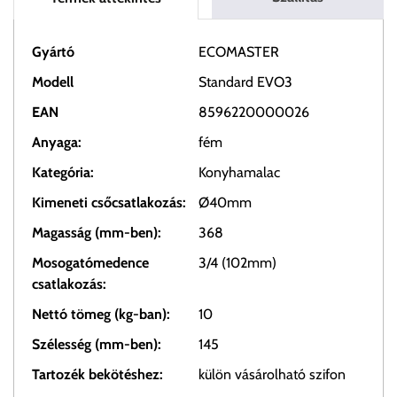
Gyártó
ECOMASTER
Modell
Standard EVO3
EAN
8596220000026
Anyaga:
fém
Kategória:
Konyhamalac
Kimeneti csőcsatlakozás:
Ø40mm
Magasság (mm-ben):
368
Mosogatómedence
3/4 (102mm)
csatlakozás:
Nettó tömeg (kg-ban):
10
Szélesség (mm-ben):
145
Tartozék bekötéshez:
külön vásárolható szifon