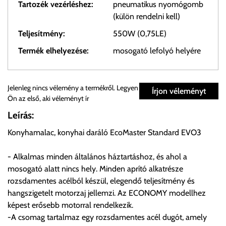
Tartozék vezérléshez:
pneumatikus nyomógomb
(külön rendelni kell)
Teljesítmény:
550W (0,75LE)
Termék elhelyezése:
mosogató lefolyó helyére
Személyes átvétel:
Jelenleg nincs vélemény a termékről. Legyen
Írjon véleményt
Ön az első, aki véleményt ír
Önnek lehetősége van rendelését a beérkezést követően
Leírás:
ingyenesen átvenni Budapesti Cégcsoportunk Stúdiójában
Konyhamalac, konyhai daráló EcoMaster Standard EVO3
előre egyeztetett időpontban.
- Alkalmas minden általános háztartáshoz, és ahol a
Cím:
1133 Budapest, Váci út 100.
mosogató alatt nincs hely. Minden aprító alkatrésze
rozsdamentes acélból készül, elegendő teljesítmény és
hangszigetelt motorzaj jellemzi. Az ECONOMY modellhez
Szállítási díjak:
képest erősebb motorral rendelkezik.
Az oldalunkon rendelés esetén, amennyiben szállítást is kér,
-A csomag tartalmaz egy rozsdamentes acél dugót, amely
úgy esetenként több lehetőséget ajánl fel a program. Kérjük, a