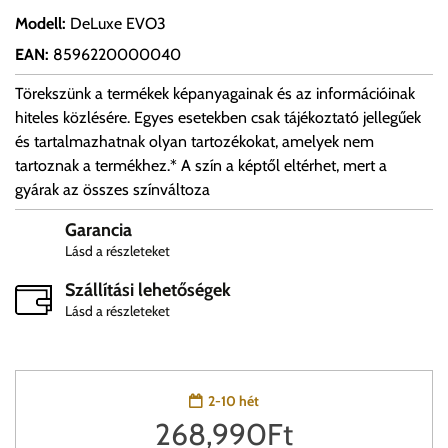
Modell
:
DeLuxe EVO3
EAN
:
8596220000040
Törekszünk a termékek képanyagainak és az információinak
hiteles közlésére. Egyes esetekben csak tájékoztató jellegűek
és tartalmazhatnak olyan tartozékokat, amelyek nem
tartoznak a termékhez.* A szín a képtől eltérhet, mert a
gyárak az összes színváltoza
Garancia
Lásd a részleteket
Szállítási lehetőségek
Lásd a részleteket
2-10 hét
268,990
Ft