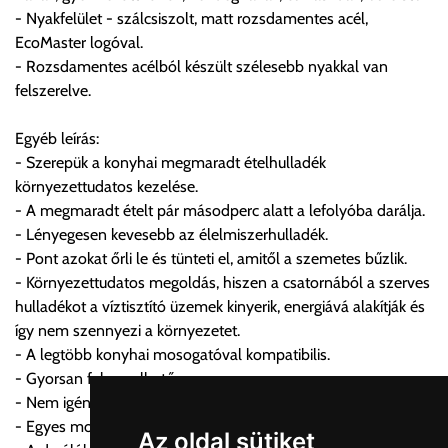
- Nyakfelület - szálcsiszolt, matt rozsdamentes acél,
Egyes termékek súlyát a program nem ismeri, rendelés esetén
EcoMaster logóval.
a központ igazolja vissza. Amennyiben a költséget az Ön által
- Rozsdamentes acélból készült szélesebb nyakkal van
gondoltnál magasabb értékben igazoljuk vissza, úgy a
felszerelve.
visszaigazolástól számított 24 órán belül a terméket
lemondhatja, vagy kérheti a személyes átvételre való
Egyéb leírás:
módosítását.
- Szerepük a konyhai megmaradt ételhulladék
környezettudatos kezelése.
FIGYELEM!!
- A megmaradt ételt pár másodperc alatt a lefolyóba darálja.
KERÁMIA TERMÉKEK SZÁLLÍTATÁSA NEM, VAGY CSAK
- Lényegesen kevesebb az élelmiszerhulladék.
A MEGRENDELŐ KIFEJEZETT KÉRÉSÉRE ÉS
- Pont azokat őrli le és tünteti el, amitől a szemetes bűzlik.
FELELŐSSÉGÉRE LEHETSÉGES!!
- Környezettudatos megoldás, hiszen a csatornából a szerves
hulladékot a víztisztító üzemek kinyerik, energiává alakítják és
Egyéb leírások:
így nem szennyezi a környezetet.
- A legtöbb konyhai mosogatóval kompatibilis.
Budapesti szállítások:
- Gyorsan felszerelhető.
1, Budapestre kért szállítás esetén az általános szállítás
- Nem igényel különleges karbantartást.
helyett időre történő extra szállítás kérése is lehetséges
- Egyes modellek akár a csontot is ledarálják.
egyedi áron. A szállítás megbeszélt időablakban lehetőség
Az oldal sütiket