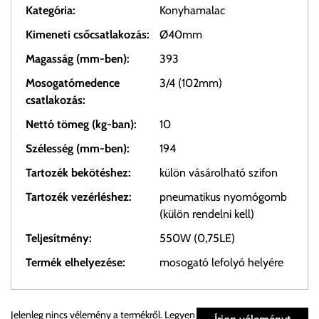
Kategória:
Konyhamalac
Kimeneti csőcsatlakozás:
Ø40mm
Magasság (mm-ben):
393
Mosogatómedence
3/4 (102mm)
csatlakozás:
Nettó tömeg (kg-ban):
10
Szélesség (mm-ben):
194
Tartozék bekötéshez:
külön vásárolható szifon
Tartozék vezérléshez:
pneumatikus nyomógomb
(külön rendelni kell)
Teljesítmény:
550W (0,75LE)
Termék elhelyezése:
mosogató lefolyó helyére
Személyes átvétel:
Jelenleg nincs vélemény a termékről. Legyen