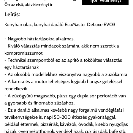
Írjon véleményt
Ön az első, aki véleményt ír
Önnek lehetősége van rendelését a beérkezést követően
Leírás:
ingyenesen átvenni Budapesti Cégcsoportunk Stúdiójában
Konyhamalac, konyhai daráló EcoMaster DeLuxe EVO3
előre egyeztetett időpontban.
- Nagyobb háztartásokra alkalmas.
Cím:
1133 Budapest, Váci út 100.
- Kiváló választás mindazok számára, akik nem szeretik a
kompromisszumot.
- Technikai szempontból ez az aprító a tökölétes választás
Szállítási díjak:
egy háztartásnak
Az oldalunkon rendelés esetén, amennyiben szállítást is kér,
- Az olcsóbb modellekhez viszonyítva nagyobb a zúzókamra
úgy esetenként több lehetőséget ajánl fel a program. Kérjük, a
- A kamra és a motor lehetséges legjobb hangszigeteléssel
vásárolt árú figyelembevételével az önnek megfelelő szállítási
rendelkezik.
költséget válassza ki.
- A zúzógyűrű magasabb, plusz egy dupla sor perforáció van
Amennyiben nem biztos választásában, vagy a program
a gyorsabb és finomabb zúzáshoz.
automatikusan nem ajánl fel szállítási költséget, úgy válassza
- Ez a daráló alkalmas kevésbé nagy forgalmú vendéglátási
a 0.- forintos szállítást, kollégáink megvizsgálják a vásárolt
tevékenységekre is, napi 50-200 étkezés gyakorisággal,
termék adatait, majd visszaigazolják a szállítás költségét.
például éttermek, pizzériák, kávézók, óvodák, kisebb nyugdíjas
házak, gyermekotthonok, vendégházak, cukrászdák, büfé stb.
Ingyenes szállítási lehetőség nincs!