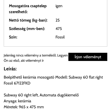
Mosogatóra csaptelep
igen
szerelhető:
Nettó tömeg (kg-ban):
25
Szélesség (mm-ben):
475
Szín:
Fossil
Személyes átvétel:
Jelenleg nincs vélemény a termékről. Legyen
Írjon véleményt
Ön az első, aki véleményt ír
Önnek lehetősége van rendelését a beérkezést követően
Leírás:
ingyenesen átvenni Budapesti Cégcsoportunk Stúdiójában
Beépíthető kerámia mosogató Modell: Subway 60 flat right
előre egyeztetett időpontban.
Fossil 67122FKD
Cím:
1133 Budapest, Váci út 100.
Subway 60 right left, Automata dugókiemelő
Anyaga: kerámia
Méretek: 965 x 475 mm
Szállítási díjak: