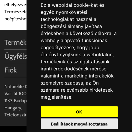
elhelyezve: legalább 4 cm
Ez a weboldal cookie-kat és
A MEGRENDELŐ KIFEJEZETT KÉRÉSÉRE ÉS
Természetes kő vagy műkő munkalapokba süllyesztett
egyéb nyomkövetési
FELELŐSSÉGÉRE LEHETSÉGES!!
beépítéshez
technológiákat használ a
böngészési élmény javítása
Egyéb leírások:
érdekében a következő célokra:
a
webhely alapvető funkcióinak
Termékinformációk
Budapesti szállítások:
engedélyezése
,
hogy jobb
1, Budapestre kért szállítás esetén az általános szállítás
élményt nyújtsunk a weboldalon
,
Ügyfélszolgálat
helyett időre történő extra szállítás kérése is lehetséges
termékeink és szolgáltatásaink
egyedi áron. A szállítás megbeszélt időablakban lehetőség
Fiók
iránti érdeklődésének mérése,
szerint 1 órás intervallumon belüli pontos időpont
valamint a marketing interakciók
megjelöléssel kérhető munkanapokon 09.00 - 15.00 között.
személyre szabása
,
az Ön
A költséget a megrendeléskor rendelt termék/termékek,
Naturelite Kft,
számára relevánsabb hirdetések
valamint az ott megadott szállítási cím alapján a központ
Váci út 100.,
megjelenítése
.
számolja, valamint visszaigazolja.
1133 Budapest,
Hungary,
Az árak csak a címre való szállítást tartalmazzák
OK
Telefonszám: +(36) 70-427-3837
anyagmozgatás, be- illetve felszállítás nélkül.
Beállítások megváltoztatása
Az árak az utánvét és értékbevallási díjat nem tartalmazzák.