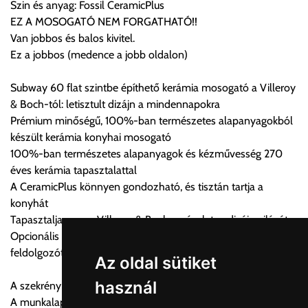
Szin és anyag: Fossil CeramicPlus
Az oldalunkon rendelés esetén, amennyiben szállítást is kér,
EZ A MOSOGATÓ NEM FORGATHATÓ!!
úgy esetenként több lehetőséget ajánl fel a program. Kérjük, a
Van jobbos és balos kivitel.
vásárolt árú figyelembevételével az önnek megfelelő szállítási
Ez a jobbos (medence a jobb oldalon)
költséget válassza ki.
Amennyiben nem biztos választásában, vagy a program
Subway 60 flat szintbe építhető kerámia mosogató a Villeroy
automatikusan nem ajánl fel szállítási költséget, úgy válassza
& Boch-tól: letisztult dizájn a mindennapokra
a 0.- forintos szállítást, kollégáink megvizsgálják a vásárolt
Prémium minőségű, 100%-ban természetes alapanyagokból
termék adatait, majd visszaigazolják a szállítás költségét.
készült kerámia konyhai mosogató
100%-ban természetes alapanyagok és kézművesség 270
Ingyenes szállítási lehetőség nincs!
éves kerámia tapasztalattal
Egyes termékek súlyát a program nem ismeri, rendelés esetén
A CeramicPlus könnyen gondozható, és tisztán tartja a
a központ igazolja vissza. Amennyiben a költséget az Ön által
konyhát
gondoltnál magasabb értékben igazoljuk vissza, úgy a
Tapasztalja meg a Villeroy & Boch varázslatos dizájn világát
visszaigazolástól számított 24 órán belül a terméket
Opcionális kiegészítők: Rozsdamentes acél beakasztható
lemondhatja, vagy kérheti a személyes átvételre való
feldolgozótálcák és vágódeszka valódi fa furnérral
módosítását.
Az oldal sütiket
használ
A szekrény szükséges minimális szélessége: 60 cm
FIGYELEM!!
A munkalap minimális vastagsága mosogatógéppel
KERÁMIA TERMÉKEK SZÁLLÍTATÁSA NEM, VAGY CSAK