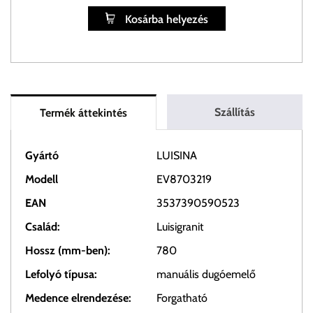
Kosárba helyezés
Szállítás
Termék áttekintés
Gyártó
LUISINA
Modell
EV8703219
EAN
3537390590523
Család:
Luisigranit
Hossz (mm-ben):
780
Lefolyó típusa:
manuális dugóemelő
Medence elrendezése:
Forgatható