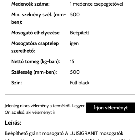
Medencék száma:
1 medence csepegtetővel
Min. szekrény szél. (mm-
500
ben):
Mosogató elhelyezése:
Beépített
Mosogatóra csaptelep
igen
szerelhető:
Nettó tömeg (kg-ban):
15
Szélesség (mm-ben):
500
Szín:
Full black
Személyes átvétel:
Jelenleg nincs vélemény a termékről. Legyen
Írjon véleményt
Ön az első, aki véleményt ír
Önnek lehetősége van rendelését a beérkezést követően
Leírás:
ingyenesen átvenni Budapesti Cégcsoportunk Stúdiójában
Beépíthető gránit mosogató A LUISIGRANIT mosogatók
előre egyeztetett időpontban.