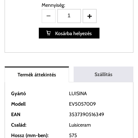
Mennyiség:
Kosárba helyezés
Szállítás
Termék áttekintés
Gyártó
LUISINA
Modell
EV5057009
EAN
3537390516349
Család:
Luisiceram
Hossz (mm-ben):
575