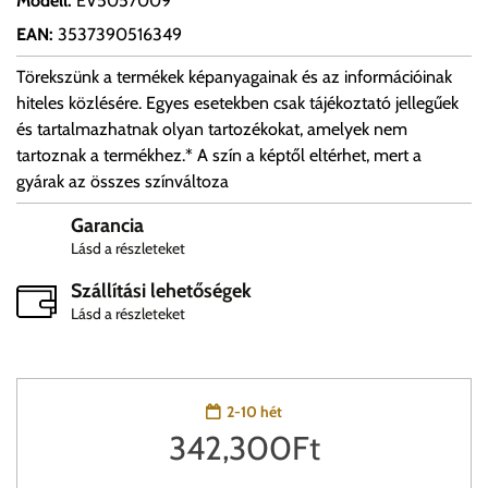
Modell
:
EV5057009
EAN
:
3537390516349
Törekszünk a termékek képanyagainak és az információinak
hiteles közlésére. Egyes esetekben csak tájékoztató jellegűek
és tartalmazhatnak olyan tartozékokat, amelyek nem
tartoznak a termékhez.* A szín a képtől eltérhet, mert a
gyárak az összes színváltoza
Garancia
Lásd a részleteket
Szállítási lehetőségek
Lásd a részleteket
2-10 hét
342,300
Ft