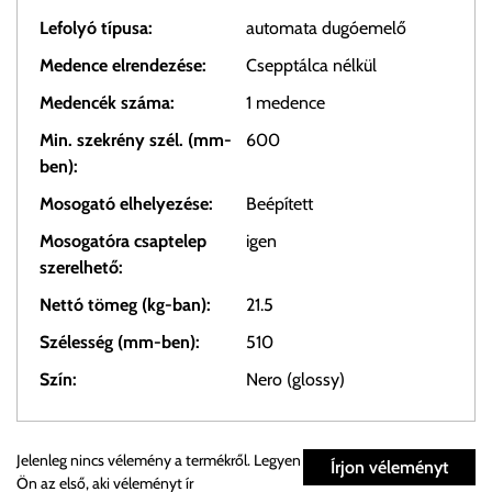
Lefolyó típusa:
automata dugóemelő
Medence elrendezése:
Csepptálca nélkül
Medencék száma:
1 medence
Min. szekrény szél. (mm-
600
ben):
Mosogató elhelyezése:
Beépített
Mosogatóra csaptelep
igen
szerelhető:
Nettó tömeg (kg-ban):
21.5
Szélesség (mm-ben):
510
Szín:
Nero (glossy)
Személyes átvétel:
Jelenleg nincs vélemény a termékről. Legyen
Írjon véleményt
Ön az első, aki véleményt ír