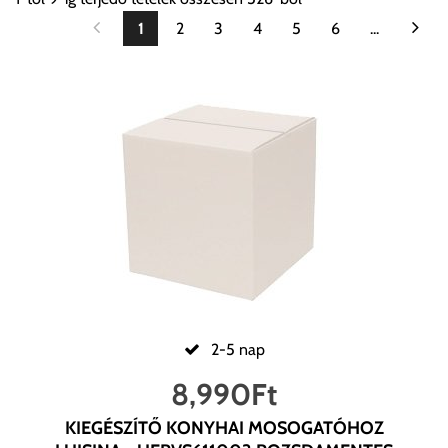
1
2
3
4
5
6
...
2-5 nap
8,990
Ft
KIEGÉSZÍTŐ KONYHAI MOSOGATÓHOZ