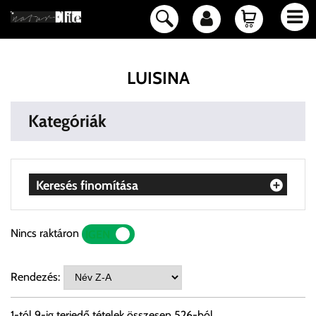
LUISINA
Kategóriák
Keresés finomítása
Nincs raktáron
IGEN
NEM
Rendezés:
1
-tól
9
-ig terjedő tételek összesen
526
-ból