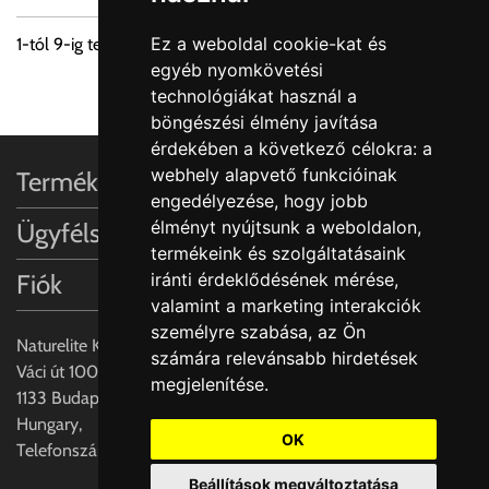
Ez a weboldal cookie-kat és
1
-tól
9
-ig terjedő tételek összesen
526
-ból
egyéb nyomkövetési
1
2
3
4
5
6
...
technológiákat használ a
böngészési élmény javítása
érdekében a következő célokra:
a
webhely alapvető funkcióinak
Termékinformációk
engedélyezése
,
hogy jobb
élményt nyújtsunk a weboldalon
,
Ügyfélszolgálat
termékeink és szolgáltatásaink
Fiók
iránti érdeklődésének mérése,
valamint a marketing interakciók
személyre szabása
,
az Ön
Naturelite Kft,
számára relevánsabb hirdetések
Váci út 100.,
megjelenítése
.
1133 Budapest,
Hungary,
OK
Telefonszám: +(36) 70-427-3837
Beállítások megváltoztatása