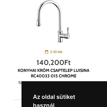
2-10 hét
140,200
Ft
KONYHAI KRÓM CSAPTELEP LUISINA
RC40033 015 CHROME
Törekszünk a termékek képanyagainak és az
információinak hiteles közlésére. Egyes...
Az oldal sütiket
használ