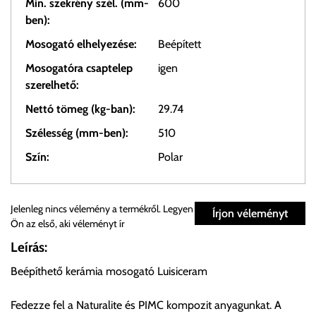
Min. szekrény szél. (mm-
600
ben):
Mosogató elhelyezése:
Beépített
Mosogatóra csaptelep
igen
szerelhető:
Nettó tömeg (kg-ban):
29.74
Szélesség (mm-ben):
510
Szín:
Polar
Személyes átvétel:
Jelenleg nincs vélemény a termékről. Legyen
Írjon véleményt
Ön az első, aki véleményt ír
Önnek lehetősége van rendelését a beérkezést követően
Leírás:
ingyenesen átvenni Budapesti Cégcsoportunk Stúdiójában
Beépíthető kerámia mosogató Luisiceram
előre egyeztetett időpontban.
Fedezze fel a Naturalite és PIMC kompozit anyagunkat. A
Cím:
1133 Budapest, Váci út 100.