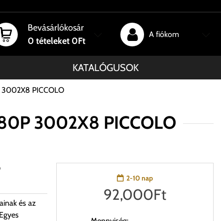
Bevásárlókosár
A fiókom
0
tételeket
0Ft
KATALÓGUSOK
80P 3002X8 PICCOLO
e 580P 3002X8 PICCOLO
O
2-10 nap
92,000
Ft
ainak és az
 Egyes
Mennyiség: