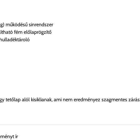
ing) működésű sinrendszer
ítható fém előlaprögzítő
hulladéktároló
y tetőlap alól kisiklianak, ami nem eredményez szagmentes zárás
eményt ír