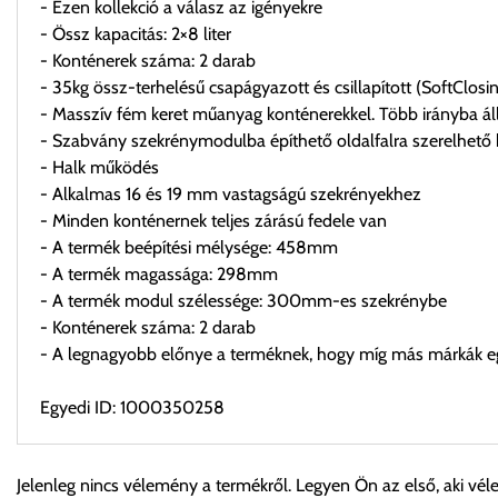
- Ezen kollekció a válasz az igényekre
- Össz kapacitás: 2×8 liter
- Konténerek száma: 2 darab
- 35kg össz-terhelésű csapágyazott és csillapított (SoftClos
- Masszív fém keret műanyag konténerekkel. Több irányba áll
- Szabvány szekrénymodulba építhető oldalfalra szerelhető 
- Halk működés
- Alkalmas 16 és 19 mm vastagságú szekrényekhez
- Minden konténernek teljes zárású fedele van
- A termék beépítési mélysége: 458mm
- A termék magassága: 298mm
- A termék modul szélessége: 300mm-es szekrénybe
- Konténerek száma: 2 darab
- A legnagyobb előnye a terméknek, hogy míg más márkák eg
Egyedi ID: 1000350258
Személyes átvétel:
Jelenleg nincs vélemény a termékről. Legyen Ön az első, aki vél