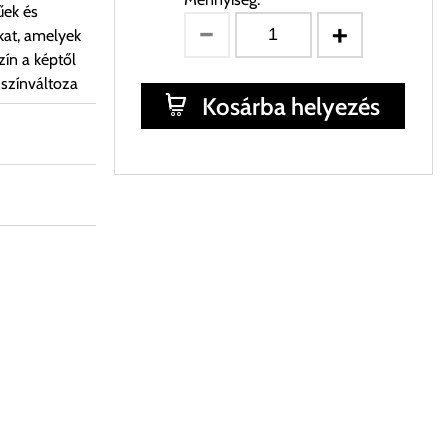
űek és
kat, amelyek
ín a képtől
 színváltoza
Kosárba helyezés