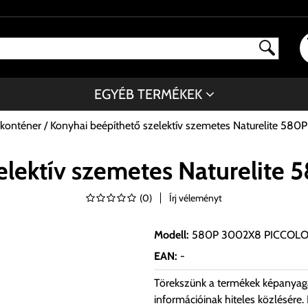
EGYÉB TERMÉKEK
 konténer
Konyhai beépíthető szelektív szemetes Naturelite 5
zelektív szemetes Naturelit
(
0
)
Írj véleményt
Modell
:
580P 3002X8 PICCOL
EAN
:
-
Törekszünk a termékek képanyag
információinak hiteles közlésére.