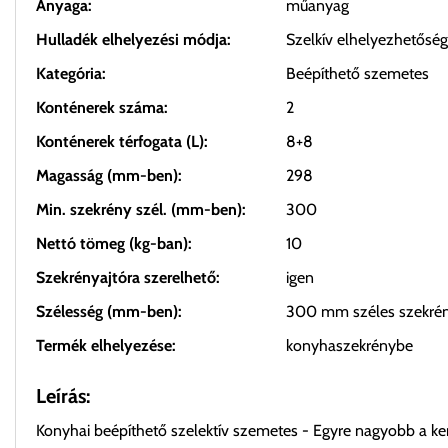
Anyaga:
műanyag
Hulladék elhelyezési módja:
Szelkív elhelyezhetőség
Kategória:
Beépíthető szemetes
Konténerek száma:
2
Konténerek térfogata (L):
8+8
Magasság (mm-ben):
298
Min. szekrény szél. (mm-ben):
300
Nettó tömeg (kg-ban):
10
Szekrényajtóra szerelhető:
igen
Szélesség (mm-ben):
300 mm széles szekré
Termék elhelyezése:
konyhaszekrénybe
Leírás:
Konyhai beépíthető szelektív szemetes - Egyre nagyobb a k