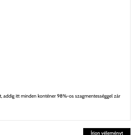
t, addig itt minden konténer 98%-os szagmentességgel zár
Írjon véleményt