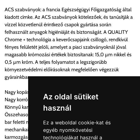
úgy esetenként több lehetőséget ajánl fel a program. Kérjük, a
ACS szabványok: a francia Egészségügyi Főigazgatóság által
vásárolt árú figyelembevételével az önnek megfelelő szállítási
kiadott címke. Az ACS szabványok kötelezőek, és tanúsítják a
költséget válassza ki.
vízzel közvetlenül érintkező csapok gyártása során
Amennyiben nem biztos választásában, vagy a program
felhasznált anyagok higiéniáját és biztonságát. A QUALITY
automatikusan nem ajánl fel szállítási költséget, úgy válassza
Chrome + technológia a keverőcsapjaink csillogó, rendkívül
a 0.- forintos szállítást, kollégáink megvizsgálják a vásárolt
fényes felületét jelöli, amelyet a piaci szabványoknál jóval
termék adatait, majd visszaigazolják a szállítás költségét.
magasabb krómozási értékek biztosítanak: 15,0 µm nikkel és
0,5 µm króm. A teljes folyamatot a legszigorúbb
Ingyenes szállítási lehetőség nincs!
környezetvédelmi előírásoknak megfelelően végezzük
Egyes termékek súlyát a program nem ismeri, rendelés esetén
gyárainkban.
a központ igazolja vissza. Amennyiben a költséget az Ön által
gondoltnál magasabb értékben igazoljuk vissza, úgy a
Nagy kopás- és karcállóság
visszaigazolástól számított 24 órán belül a terméket
Az oldal sütiket
Nagy korrózióállóság
lemondhatja, vagy kérheti a személyes átvételre való
használ
Könnyű karbantartás
módosítását.
Összehasonlíthatatlan megbízhatósági szintet nyújtanak: 70
bar feletti magas nyomásnak való ellenállás, kisebb
Ez a weboldal cookie-kat és
FIGYELEM!!
mechanikai kopás, kevesebb vízkőlerakódás: sima, rugalmas
egyéb nyomkövetési
KERÁMIA TERMÉKEK SZÁLLÍTATÁSA NEM, VAGY CSAK
karmozgások a keverő teljes élettartama alatt.
technológiákat használ a
A MEGRENDELŐ KIFEJEZETT KÉRÉSÉRE ÉS