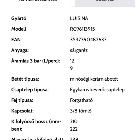
Gyártó
LUISINA
Modell
RC96113915
EAN
3537390482637
Anyaga:
sárgaréz
Áramlás 3 bar (L/perc):
12
9
Betét típusa:
minőségi kerámiabetét
Csaptelep típusa:
Egykaros keverőcsaptelep
Fej típusa:
Forgatható
Kapcsolat:
3/8 tömlő
Kifolyócső hossz (mm-
210
ben):
222
Magasság a kifolyó alatt
238