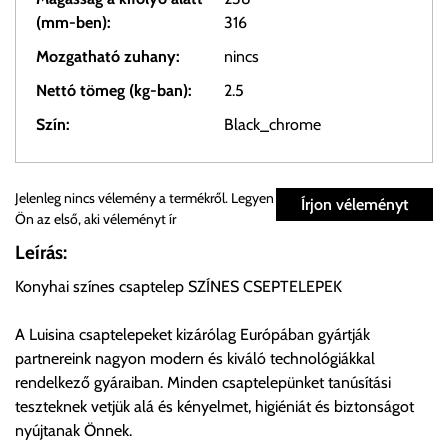
(mm-ben):
316
Mozgatható zuhany:
nincs
Nettó tömeg (kg-ban):
2.5
Szín:
Black_chrome
Személyes átvétel:
Jelenleg nincs vélemény a termékről. Legyen
Írjon véleményt
Ön az első, aki véleményt ír
Önnek lehetősége van rendelését a beérkezést követően
Leírás:
ingyenesen átvenni Budapesti Cégcsoportunk Stúdiójában
Konyhai színes csaptelep SZÍNES CSEPTELEPEK
előre egyeztetett időpontban.
A Luisina csaptelepeket kizárólag Európában gyártják
Cím:
1133 Budapest, Váci út 100.
partnereink nagyon modern és kiváló technológiákkal
rendelkező gyáraiban. Minden csaptelepünket tanúsítási
teszteknek vetjük alá és kényelmet, higiéniát és biztonságot
Szállítási díjak:
nyújtanak Önnek.
Az oldalunkon rendelés esetén, amennyiben szállítást is kér,