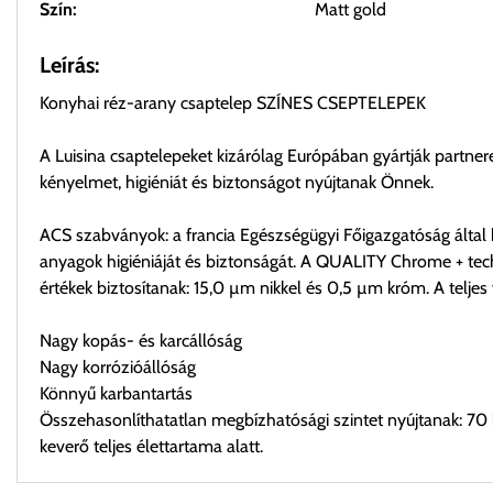
Szín:
Matt gold
Leírás:
Konyhai réz-arany csaptelep SZÍNES CSEPTELEPEK
A Luisina csaptelepeket kizárólag Európában gyártják partner
kényelmet, higiéniát és biztonságot nyújtanak Önnek.
ACS szabványok: a francia Egészségügyi Főigazgatóság által k
anyagok higiéniáját és biztonságát. A QUALITY Chrome + techn
értékek biztosítanak: 15,0 µm nikkel és 0,5 µm króm. A telj
Nagy kopás- és karcállóság
Nagy korrózióállóság
Könnyű karbantartás
Összehasonlíthatatlan megbízhatósági szintet nyújtanak: 70
keverő teljes élettartama alatt.