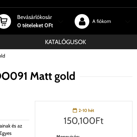
Bevásárlókosár
A fiókom
0
tételeket
0Ft
KATALÓGUSOK
old
DO091 Matt gold
2-10 hét
150,100
Ft
ainak és az
 Egyes
Mennyiség: