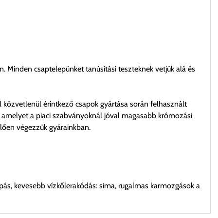
. Minden csaptelepünket tanúsítási teszteknek vetjük alá és
l közvetlenül érintkező csapok gyártása során felhasznált
li, amelyet a piaci szabványoknál jóval magasabb krómozási
elően végezzük gyárainkban.
opás, kevesebb vízkőlerakódás: sima, rugalmas karmozgások a