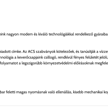
eink nagyon modern és kiváló technológiákkal rendelkező gyáraiban
iadott címke. Az ACS szabványok kötelezőek, és tanúsítják a vízze
ológia a keverőcsapjaink csillogó, rendkívül fényes felületét jelö
es folyamatot a legszigorúbb környezetvédelmi előírásoknak megfel
 bar feletti magas nyomásnak való ellenállás, kisebb mechanikai k