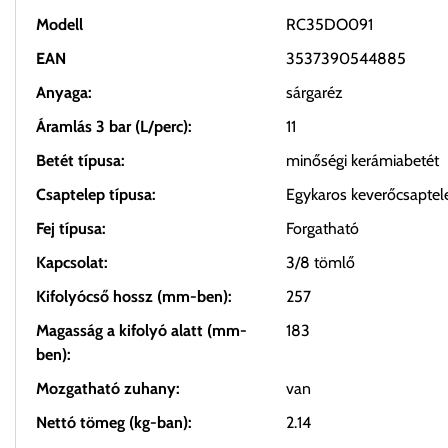
Modell
RC35DO091
EAN
3537390544885
Anyaga:
sárgaréz
Áramlás 3 bar (L/perc):
11
Betét típusa:
minőségi kerámiabetét
Csaptelep típusa:
Egykaros keverőcsaptel
Fej típusa:
Forgatható
Kapcsolat:
3/8 tömlő
Kifolyócső hossz (mm-ben):
257
Magasság a kifolyó alatt (mm-
183
ben):
Mozgatható zuhany:
van
Nettó tömeg (kg-ban):
2.14