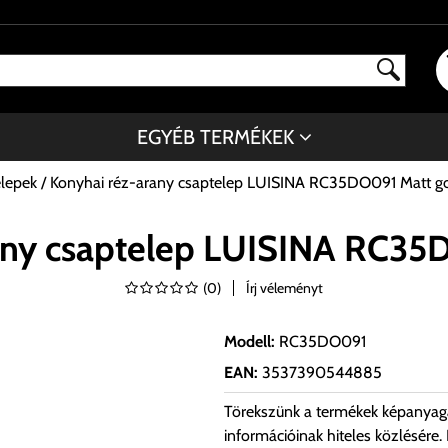
EGYÉB TERMÉKEK
elepek
Konyhai réz-arany csaptelep LUISINA RC35DO091 Matt g
any csaptelep LUISINA RC35
(
0
)
Írj véleményt
Modell
:
RC35DO091
EAN
:
3537390544885
Törekszünk a termékek képanyag
információinak hiteles közlésére.