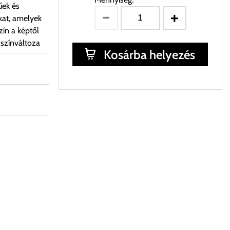
űek és
kat, amelyek
ín a képtől
 színváltoza
Kosárba helyezés