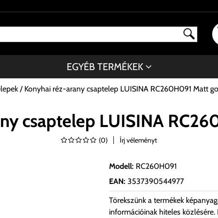
EGYÉB TERMÉKEK
elepek
Konyhai réz-arany csaptelep LUISINA RC260H091 Matt go
any csaptelep LUISINA RC26
(
0
)
Írj véleményt
Modell
:
RC260H091
EAN
:
3537390544977
Törekszünk a termékek képanyag
információinak hiteles közlésére.