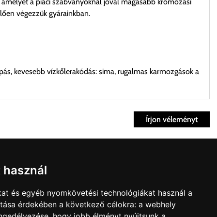
li, amelyet a piaci szabványoknál jóval magasabb krómozási
elően végezzük gyárainkban.
opás, kevesebb vízkőlerakódás: sima, rugalmas karmozgások a
Írjon véleményt
ett időpontban.
Fiók
t használ
kvisszaküldés
fiók
kat és egyéb nyomkövetési technológiákat használ a
nk
Bevásárlókosár
ítása érdekében a következő célokra:
a webhely
t árú figyelembevételével az önnek megfelelő szállítási költséget
olat
engedélyezése
,
hogy jobb élményt nyújtsunk a