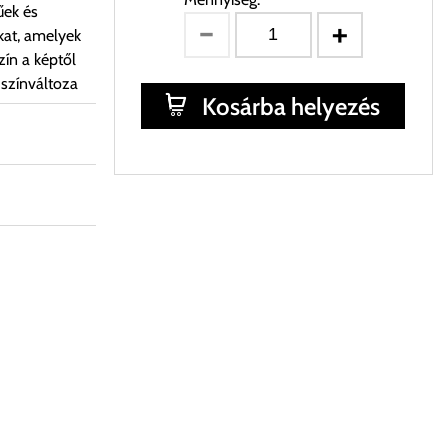
űek és
kat, amelyek
ín a képtől
 színváltoza
Kosárba helyezés