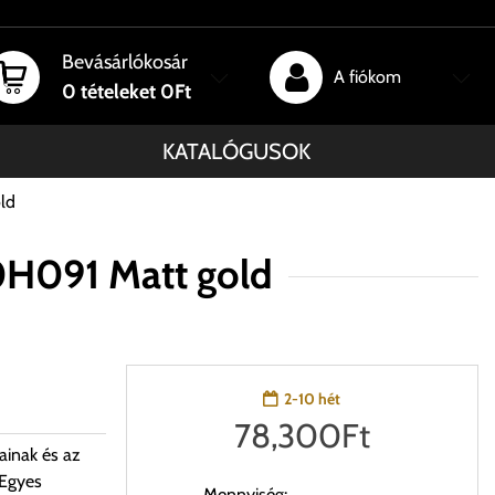
Bevásárlókosár
A fiókom
0
tételeket
0Ft
KATALÓGUSOK
ld
0H091 Matt gold
2-10 hét
78,300
Ft
ainak és az
 Egyes
Mennyiség: