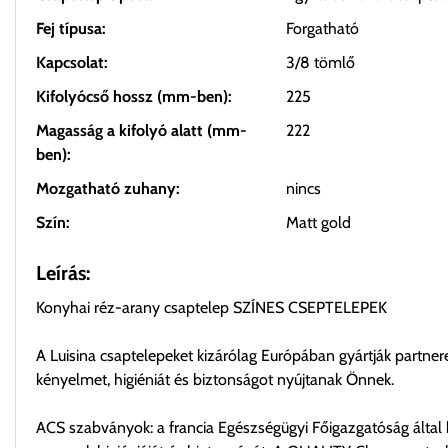
Fej típusa:
Forgatható
Kapcsolat:
3/8 tömlő
Kifolyócső hossz (mm-ben):
225
Magasság a kifolyó alatt (mm-
222
ben):
Mozgatható zuhany:
nincs
Szín:
Matt gold
Leírás:
Konyhai réz-arany csaptelep SZÍNES CSEPTELEPEK
A Luisina csaptelepeket kizárólag Európában gyártják partner
kényelmet, higiéniát és biztonságot nyújtanak Önnek.
ACS szabványok: a francia Egészségügyi Főigazgatóság által k