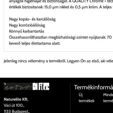
anyagok higiéniáját és biztonságát. A QUALITY Chrome + techn
értékek biztosítanak: 15,0 µm nikkel és 0,5 µm króm. A telj
Nagy kopás- és karcállóság
Nagy korrózióállóság
Könnyű karbantartás
Összehasonlíthatatlan megbízhatósági szintet nyújtanak: 70
keverő teljes élettartama alatt.
Személyes átvétel:
Jelenleg nincs vélemény a termékről. Legyen Ön az első, aki vél
Önnek lehetősége van rendelését a beérkezést követően ingyen
Cím:
1133 Budapest, Váci út 100.
Termékinformá
Új
Mind
Naturelite Kft
,
termékek
term
Szállítási díjak:
Váci út 100.,
Az oldalunkon rendelés esetén, amennyiben szállítást is kér, úgy
1133 Budapest,,