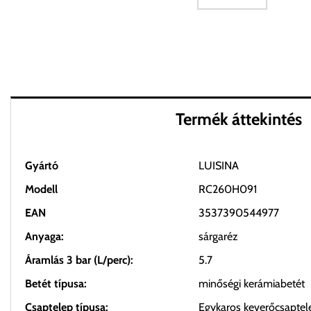
Termék áttekintés
Gyártó
LUISINA
Modell
RC260H091
EAN
3537390544977
Anyaga:
sárgaréz
Áramlás 3 bar (L/perc):
5.7
Betét típusa:
minőségi kerámiabetét
Csaptelep típusa:
Egykaros keverőcsaptel