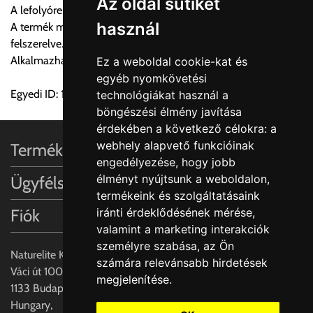
Az oldal sütiket
A lefolyórendszer helytakarékos, lefolyó és szifon egyben
használ
A termék mosogatógéphez való bekötési csonkkal van
felszerelve.
Szállítási díjak:
Alkalmazható fém NEOX mosogatókhoz.
Ez a weboldal cookie-kat és
Az oldalunkon rendelés esetén, amennyiben szállítást is kér,
egyéb nyomkövetési
úgy esetenként több lehetőséget ajánl fel a program. Kérjük, a
Egyedi ID: 1000482705
technológiákat használ a
vásárolt árú figyelembevételével az önnek megfelelő szállítási
böngészési élmény javítása
költséget válassza ki.
érdekében a következő célokra:
a
Amennyiben nem biztos választásában, vagy a program
webhely alapvető funkcióinak
Termékinformációk
automatikusan nem ajánl fel szállítási költséget, úgy válassza
engedélyezése
,
hogy jobb
a 0.- forintos szállítást, kollégáink megvizsgálják a vásárolt
élményt nyújtsunk a weboldalon
,
Ügyfélszolgálat
termék adatait, majd visszaigazolják a szállítás költségét.
termékeink és szolgáltatásaink
Fiók
iránti érdeklődésének mérése,
Ingyenes szállítási lehetőség nincs!
valamint a marketing interakciók
Egyes termékek súlyát a program nem ismeri, rendelés esetén
személyre szabása
,
az Ön
a központ igazolja vissza. Amennyiben a költséget az Ön által
Naturelite Kft,
számára relevánsabb hirdetések
gondoltnál magasabb értékben igazoljuk vissza, úgy a
Váci út 100.,
megjelenítése
.
visszaigazolástól számított 24 órán belül a terméket
1133 Budapest,
lemondhatja, vagy kérheti a személyes átvételre való
Hungary,