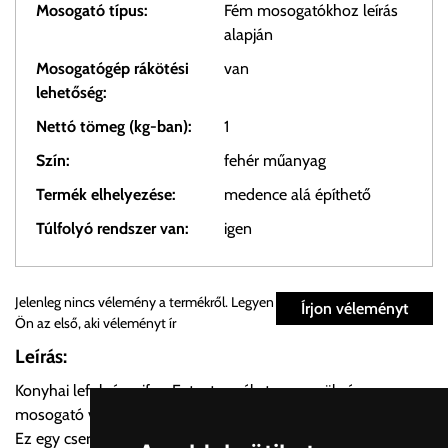
Mosogató típus:
Fém mosogatókhoz leírás
alapján
Mosogatógép rákötési
van
lehetőség:
Nettó tömeg (kg-ban):
1
Szín:
fehér műanyag
Termék elhelyezése:
medence alá építhető
Túlfolyó rendszer van:
igen
Személyes átvétel:
Jelenleg nincs vélemény a termékről. Legyen
Írjon véleményt
Ön az első, aki véleményt ír
Önnek lehetősége van rendelését a beérkezést követően
Leírás:
ingyenesen átvenni Budapesti Cégcsoportunk Stúdiójában
Konyhai lefolyó-szifon Ezt a terméket nem szükséges a
előre egyeztetett időpontban.
mosogató vásárlásakor megvásárolni.
Ez egy csere alkatrész.
Cím:
1133 Budapest, Váci út 100.