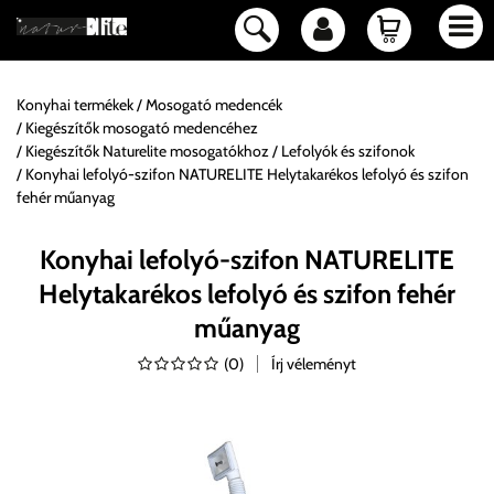
Konyhai termékek
Mosogató medencék
Kiegészítők mosogató medencéhez
Kiegészítők Naturelite mosogatókhoz
Lefolyók és szifonok
Konyhai lefolyó-szifon NATURELITE Helytakarékos lefolyó és szifon
fehér műanyag
Konyhai lefolyó-szifon NATURELITE
Helytakarékos lefolyó és szifon fehér
műanyag
(
0
)
Írj véleményt