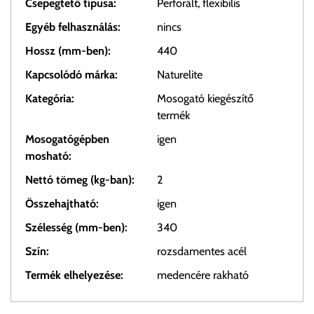
Csepegtető típusa:
Perforált, flexibilis
Egyéb felhasználás:
nincs
Hossz (mm-ben):
440
Kapcsolódó márka:
Naturelite
Kategória:
Mosogató kiegészítő
termék
Mosogatógépben
igen
mosható:
Nettó tömeg (kg-ban):
2
Összehajtható:
igen
Szélesség (mm-ben):
340
Szín:
rozsdamentes acél
Termék elhelyezése:
medencére rakható