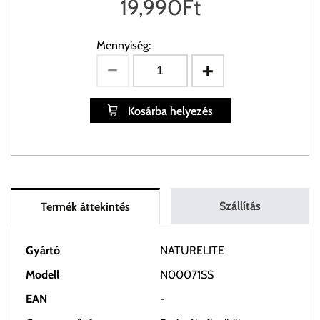
19,990
Ft
Mennyiség:
Kosárba helyezés
Szállítás
Termék áttekintés
Gyártó
NATURELITE
Modell
N00071SS
EAN
-