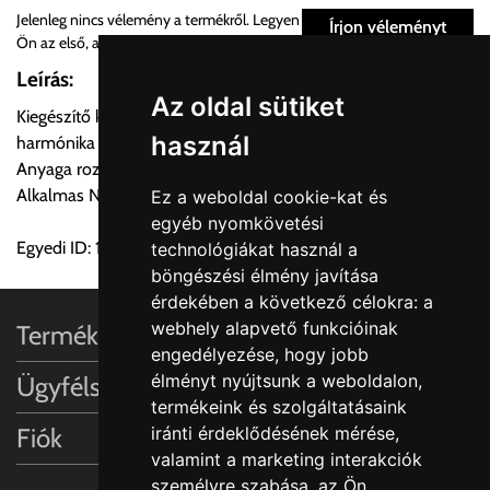
Személyes átvétel:
Jelenleg nincs vélemény a termékről. Legyen
Írjon véleményt
Ön az első, aki véleményt ír
Önnek lehetősége van rendelését a beérkezést követően
Leírás:
ingyenesen átvenni Budapesti Cégcsoportunk Stúdiójában
Az oldal sütiket
Kiegészítő konyhai mosogatóhoz Összehajtható csepegtető
előre egyeztetett időpontban.
használ
harmónika rács 440x340 mm.
Anyaga rozsdamentes acél.
Cím:
1133 Budapest, Váci út 100.
Alkalmas NEOX rozsdamentes acél mosogatókhoz.
Ez a weboldal cookie-kat és
egyéb nyomkövetési
Egyedi ID: 1000487894
technológiákat használ a
Szállítási díjak:
böngészési élmény javítása
Az oldalunkon rendelés esetén, amennyiben szállítást is kér,
érdekében a következő célokra:
a
úgy esetenként több lehetőséget ajánl fel a program. Kérjük, a
webhely alapvető funkcióinak
Termékinformációk
vásárolt árú figyelembevételével az önnek megfelelő szállítási
engedélyezése
,
hogy jobb
költséget válassza ki.
élményt nyújtsunk a weboldalon
,
Ügyfélszolgálat
Amennyiben nem biztos választásában, vagy a program
termékeink és szolgáltatásaink
automatikusan nem ajánl fel szállítási költséget, úgy válassza
Fiók
iránti érdeklődésének mérése,
a 0.- forintos szállítást, kollégáink megvizsgálják a vásárolt
valamint a marketing interakciók
termék adatait, majd visszaigazolják a szállítás költségét.
személyre szabása
,
az Ön