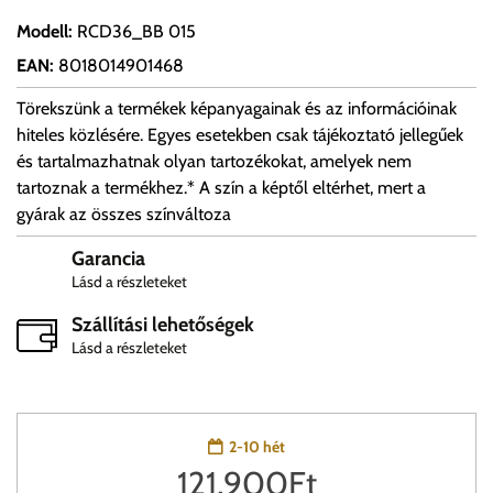
Modell
:
RCD36_BB 015
EAN
:
8018014901468
Törekszünk a termékek képanyagainak és az információinak
hiteles közlésére. Egyes esetekben csak tájékoztató jellegűek
és tartalmazhatnak olyan tartozékokat, amelyek nem
tartoznak a termékhez.* A szín a képtől eltérhet, mert a
gyárak az összes színváltoza
Garancia
Lásd a részleteket
Szállítási lehetőségek
Lásd a részleteket
2-10 hét
121,900
Ft