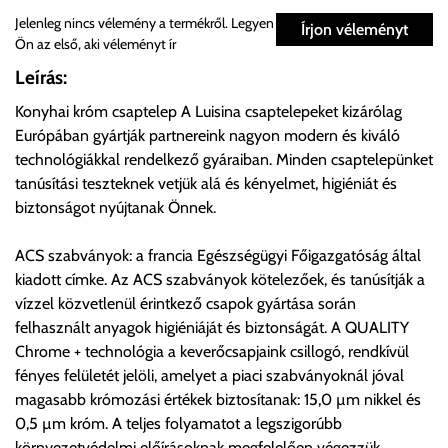
Személyes átvétel:
Jelenleg nincs vélemény a termékről. Legyen
Írjon véleményt
Ön az első, aki véleményt ír
Önnek lehetősége van rendelését a beérkezést követően
Leírás:
ingyenesen átvenni Budapesti Cégcsoportunk Stúdiójában
Konyhai króm csaptelep A Luisina csaptelepeket kizárólag
előre egyeztetett időpontban.
Európában gyártják partnereink nagyon modern és kiváló
technológiákkal rendelkező gyáraiban. Minden csaptelepünket
Cím:
1133 Budapest, Váci út 100.
tanúsítási teszteknek vetjük alá és kényelmet, higiéniát és
biztonságot nyújtanak Önnek.
Szállítási díjak:
ACS szabványok: a francia Egészségügyi Főigazgatóság által
Az oldalunkon rendelés esetén, amennyiben szállítást is kér,
kiadott címke. Az ACS szabványok kötelezőek, és tanúsítják a
úgy esetenként több lehetőséget ajánl fel a program. Kérjük, a
vízzel közvetlenül érintkező csapok gyártása során
vásárolt árú figyelembevételével az önnek megfelelő szállítási
felhasznált anyagok higiéniáját és biztonságát. A QUALITY
költséget válassza ki.
Chrome + technológia a keverőcsapjaink csillogó, rendkívül
Amennyiben nem biztos választásában, vagy a program
fényes felületét jelöli, amelyet a piaci szabványoknál jóval
automatikusan nem ajánl fel szállítási költséget, úgy válassza
magasabb krómozási értékek biztosítanak: 15,0 µm nikkel és
a 0.- forintos szállítást, kollégáink megvizsgálják a vásárolt
0,5 µm króm. A teljes folyamatot a legszigorúbb
termék adatait, majd visszaigazolják a szállítás költségét.
környezetvédelmi előírásoknak megfelelően végezzük