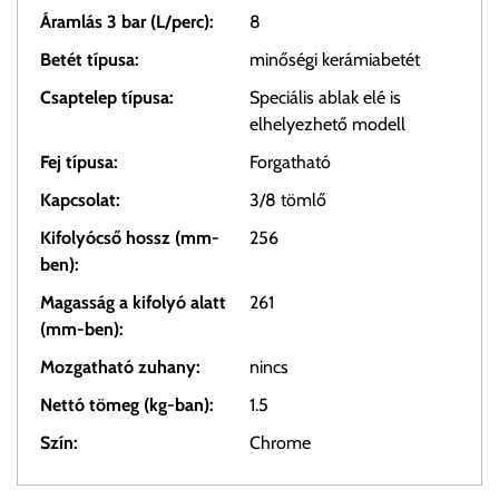
Áramlás 3 bar (L/perc):
8
Betét típusa:
minőségi kerámiabetét
Csaptelep típusa:
Speciális ablak elé is
elhelyezhető modell
Fej típusa:
Forgatható
Kapcsolat:
3/8 tömlő
Kifolyócső hossz (mm-
256
ben):
Magasság a kifolyó alatt
261
(mm-ben):
Mozgatható zuhany:
nincs
Nettó tömeg (kg-ban):
1.5
Szín:
Chrome