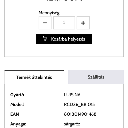
Mennyiség:
Kosárba helyezés
Szállítás
Termék áttekintés
Gyártó
LUISINA
Modell
RCD36_BB 015
EAN
8018014901468
Anyaga:
sárgaréz