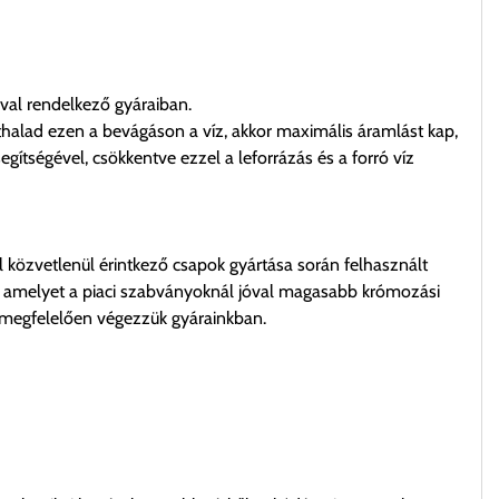
val rendelkező gyáraiban.
áthalad ezen a bevágáson a víz, akkor maximális áramlást kap,
ítségével, csökkentve ezzel a leforrázás és a forró víz
l közvetlenül érintkező csapok gyártása során felhasznált
li, amelyet a piaci szabványoknál jóval magasabb krómozási
 megfelelően végezzük gyárainkban.