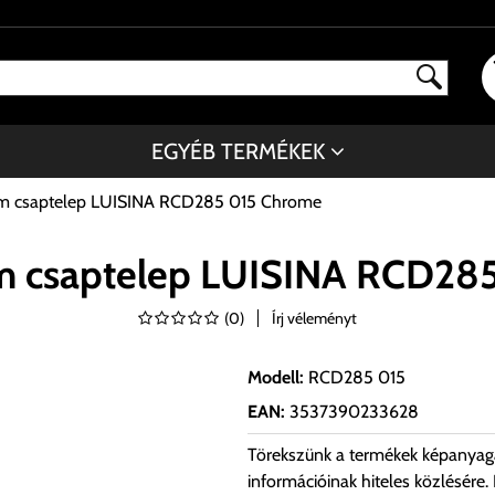
EGYÉB TERMÉKEK
óm csaptelep LUISINA RCD285 015 Chrome
m csaptelep LUISINA RCD28
(
0
)
Írj véleményt
Modell
:
RCD285 015
EAN
:
3537390233628
Törekszünk a termékek képanyag
információinak hiteles közlésére.