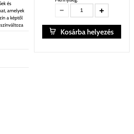
űek és
kat, amelyek
ín a képtől
 színváltoza
Kosárba helyezés