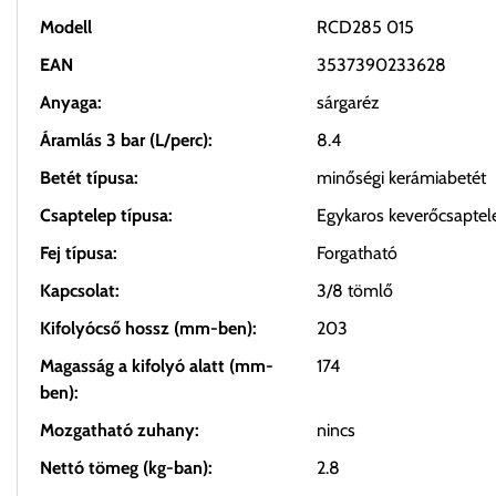
Modell
RCD285 015
EAN
3537390233628
Anyaga:
sárgaréz
Áramlás 3 bar (L/perc):
8.4
Betét típusa:
minőségi kerámiabetét
Csaptelep típusa:
Egykaros keverőcsaptel
Fej típusa:
Forgatható
Kapcsolat:
3/8 tömlő
Kifolyócső hossz (mm-ben):
203
Magasság a kifolyó alatt (mm-
174
ben):
Mozgatható zuhany:
nincs
Nettó tömeg (kg-ban):
2.8