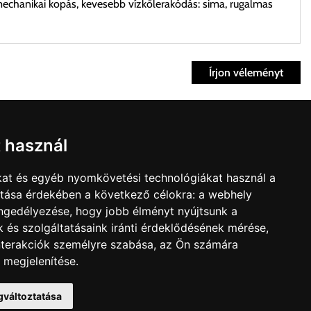
mechanikai kopás, kevesebb vízkőlerakódás: sima, rugalmas
Írjon véleményt
ett időpontban.
Fiók
t használ
kvisszaküldés
fiók
kat és egyéb nyomkövetési technológiákat használ a
nk
Bevásárlókosár
ítása érdekében a következő célokra:
a webhely
t árú figyelembevételével az önnek megfelelő szállítási költséget
olat
engedélyezése
,
hogy jobb élményt nyújtsunk a
édelmi irányelvek
 és szolgáltatásaink iránti érdeklődésének mérése,
zállítást, kollégáink megvizsgálják a vásárolt termék adatait,
nterakciók személyre szabása
,
az Ön számára
 megjelenítése
.
gváltoztatása
ltnál magasabb értékben igazoljuk vissza, úgy a