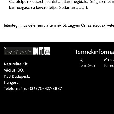
Csaptelpeink összehasonlíthatatlan megbízhatósági szintet n
karmozgások a keverő teljes élettartama alatt.
Személyes átvétel:
Jelenleg nincs vélemény a termékről. Legyen Ön az első, aki vél
Önnek lehetősége van rendelését a beérkezést követően ingyen
Cím:
1133 Budapest, Váci út 100.
Termékinformá
Új
Mind
Naturelite Kft
,
termékek
term
Szállítási díjak:
Váci út 100.,
Az oldalunkon rendelés esetén, amennyiben szállítást is kér, úgy
1133 Budapest,,
válassza ki.
Hungary,
Amennyiben nem biztos választásában, vagy a program automatikusa
Telefonszám: +(36) 70-427-3837
majd visszaigazolják a szállítás költségét.
Ingyenes szállítási lehetőség nincs!
Egyes termékek súlyát a program nem ismeri, rendelés esetén a 