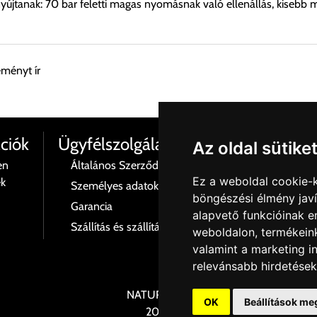
yújtanak: 70 bar feletti magas nyomásnak való ellenállás, kisebb 
eményt ír
esen átvenni Budapesti Cégcsoportunk Stúdiójában előre egyeztet
ciók
Ügyfélszolgálat
Az oldal sütike
en
Általános Szerződési Feltételek
Termé
Ez a weboldal cookie-
ék
Személyes adatok és azok kezelése
Rólu
böngészési élmény jav
 esetenként több lehetőséget ajánl fel a program. Kérjük, a vásárol
Garancia
Kapcs
alapvető funkcióinak 
Szállítás és szállítási költségek
Adatv
weboldalon
,
termékeink
n nem ajánl fel szállítási költséget, úgy válassza a 0.- forintos s
valamint a marketing i
relevánsabb hirdetések
NATURELITE
OK
Beállítások me
központ igazolja vissza. Amennyiben a költséget az Ön által gondo
2025