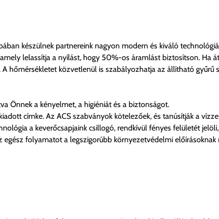
ópában készülnek partnereink nagyon modern és kiváló technológiá
amely lelassítja a nyílást, hogy 50%-os áramlást biztosítson. Ha 
 hőmérsékletet közvetlenül is szabályozhatja az állítható gyűrű seg
ítva Önnek a kényelmet, a higiéniát és a biztonságot.
iadott címke. Az ACS szabványok kötelezőek, és tanúsítják a vízze
ológia a keverőcsapjaink csillogó, rendkívül fényes felületét jelö
z egész folyamatot a legszigorúbb környezetvédelmi előírásoknak