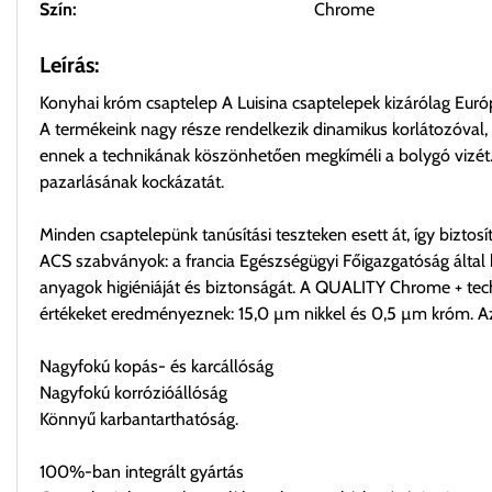
Szín:
Chrome
Leírás:
Konyhai króm csaptelep A Luisina csaptelepek kizárólag Eur
A termékeink nagy része rendelkezik dinamikus korlátozóval, 
ennek a technikának köszönhetően megkíméli a bolygó vizét. A
pazarlásának kockázatát.
Minden csaptelepünk tanúsítási teszteken esett át, így biztos
ACS szabványok: a francia Egészségügyi Főigazgatóság által k
anyagok higiéniáját és biztonságát. A QUALITY Chrome + techn
értékeket eredményeznek: 15,0 µm nikkel és 0,5 µm króm. A
Nagyfokú kopás- és karcállóság
Nagyfokú korrózióállóság
Könnyű karbantarthatóság.
100%-ban integrált gyártás