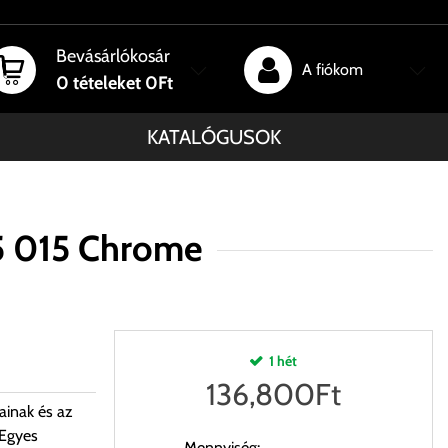
Bevásárlókosár
A fiókom
0
tételeket
0Ft
KATALÓGUSOK
5 015 Chrome
1 hét
136,800
Ft
ainak és az
 Egyes
Mennyiség: