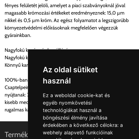
fényes felületét jelöli, amelyet a piaci szabványoknál jóval
gondoltnál magasabb értékben igazoljuk vissza, úgy a
magasabb krómozási értékeket eredményeznek: 15,0 µm
visszaigazolástól számított 24 órán belül a terméket
nikkel és 0,5 µm króm. Az egész folyamatot a legszigorúbb
lemondhatja, vagy kérheti a személyes átvételre való
környezetvédelmi előírásoknak megfelelően végezzük
módosítását.
gyárainkban.
FIGYELEM!!
Nagyfokú kopás- és karcállóság
KERÁMIA TERMÉKEK SZÁLLÍTATÁSA NEM, VAGY CSAK
Nagyfokú korrózióállóság
A MEGRENDELŐ KIFEJEZETT KÉRÉSÉRE ÉS
Könnyű karbantarthatóság.
FELELŐSSÉGÉRE LEHETSÉGES!!
Az oldal sütiket
használ
100%-ban integrált gyártás
Egyéb leírások:
Csaptelpeink összehasonlíthatatlan megbízhatósági szintet
nyújtanak: 70 bar feletti magas nyomásnak való ellenállás,
Ez a weboldal cookie-kat és
Budapesti szállítások:
kisebb mechanikai kopás, kevesebb vízkőlerakódás: sima,
egyéb nyomkövetési
1, Budapestre kért szállítás esetén az általános szállítás
rugalmas karmozgások a keverő teljes élettartama alatt.
technológiákat használ a
helyett időre történő extra szállítás kérése is lehetséges
böngészési élmény javítása
egyedi áron. A szállítás megbeszélt időablakban lehetőség
érdekében a következő célokra:
a
szerint 1 órás intervallumon belüli pontos időpont
webhely alapvető funkcióinak
Termékinformációk
megjelöléssel kérhető munkanapokon 09.00 - 15.00 között.