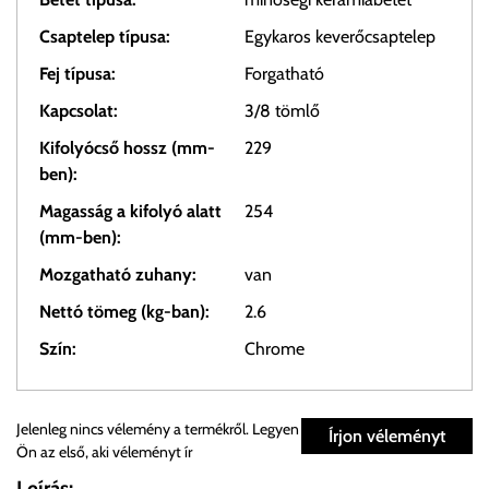
Csaptelep típusa:
Egykaros keverőcsaptelep
Fej típusa:
Forgatható
Kapcsolat:
3/8 tömlő
Kifolyócső hossz (mm-
229
ben):
Magasság a kifolyó alatt
254
(mm-ben):
Mozgatható zuhany:
van
Nettó tömeg (kg-ban):
2.6
Szín:
Chrome
Személyes átvétel:
Jelenleg nincs vélemény a termékről. Legyen
Írjon véleményt
Ön az első, aki véleményt ír
Önnek lehetősége van rendelését a beérkezést követően
Leírás: