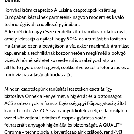
ingyenesen átvenni Budapesti Cégcsoportunk Stúdiójában
Konyhai króm csaptelep A Luisina csaptelepek kizárólag
előre egyeztetett időpontban.
Európában készülnek partnereink nagyon modern és kiváló
technológiával rendelkező gyáraiban.
Cím:
1133 Budapest, Váci út 100.
A termékeink nagy része rendelkezik dinamikus korlátozóval,
amely lelassítja a nyílást, hogy 50%-os áramlást biztosítson.
Ha áthalad ezen a bevágáson a víz, akkor maximális áramlást
Szállítási díjak:
kap, ennek a technikának köszönhetően megkíméli a bolygó
Az oldalunkon rendelés esetén, amennyiben szállítást is kér,
vizét. A hőmérsékletet közvetlenül is szabályozhatja az
úgy esetenként több lehetőséget ajánl fel a program. Kérjük, a
állítható gyűrű segítségével, csökkentve ezzel a leforrázás és a
vásárolt árú figyelembevételével az önnek megfelelő szállítási
forró víz pazarlásának kockázatát.
költséget válassza ki.
Amennyiben nem biztos választásában, vagy a program
Minden csaptelepünk tanúsítási teszteken esett át, így
automatikusan nem ajánl fel szállítási költséget, úgy válassza
biztosítva Önnek a kényelmet, a higiéniát és a biztonságot.
a 0.- forintos szállítást, kollégáink megvizsgálják a vásárolt
ACS szabványok: a francia Egészségügyi Főigazgatóság által
termék adatait, majd visszaigazolják a szállítás költségét.
kiadott címke. Az ACS szabványok kötelezőek, és tanúsítják a
vízzel közvetlenül érintkező csapok gyártása során
Ingyenes szállítási lehetőség nincs!
felhasznált anyagok higiéniáját és biztonságát. A QUALITY
Egyes termékek súlyát a program nem ismeri, rendelés esetén
Chrome + technológia a keverőcsapjaink csillogó, rendkívül
a központ igazolja vissza. Amennyiben a költséget az Ön által