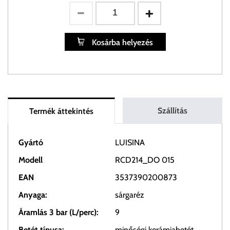
Kosárba helyezés
Szállítás
Termék áttekintés
Gyártó
LUISINA
Modell
RCD214_DO 015
EAN
3537390200873
Anyaga:
sárgaréz
Áramlás 3 bar (L/perc):
9
Betét típusa:
minőségi kerámiabetét