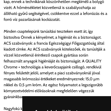
kap, ennek a technikának köszönhetően megkíméli a bolygó
vásárolt árú figyelembevételével az önnek megfelelő szállítási
vizét. A hőmérsékletet közvetlenül is szabályozhatja az
költséget válassza ki.
állítható gyűrű segítségével, csökkentve ezzel a leforrázás és a
Amennyiben nem biztos választásában, vagy a program
forró víz pazarlásának kockázatát.
automatikusan nem ajánl fel szállítási költséget, úgy válassza
a 0.- forintos szállítást, kollégáink megvizsgálják a vásárolt
Minden csaptelepünk tanúsítási teszteken esett át, így
termék adatait, majd visszaigazolják a szállítás költségét.
biztosítva Önnek a kényelmet, a higiéniát és a biztonságot.
ACS szabványok: a francia Egészségügyi Főigazgatóság által
Ingyenes szállítási lehetőség nincs!
kiadott címke. Az ACS szabványok kötelezőek, és tanúsítják a
Egyes termékek súlyát a program nem ismeri, rendelés esetén
vízzel közvetlenül érintkező csapok gyártása során
a központ igazolja vissza. Amennyiben a költséget az Ön által
felhasznált anyagok higiéniáját és biztonságát. A QUALITY
gondoltnál magasabb értékben igazoljuk vissza, úgy a
Chrome + technológia a keverőcsapjaink csillogó, rendkívül
visszaigazolástól számított 24 órán belül a terméket
fényes felületét jelöli, amelyet a piaci szabványoknál jóval
lemondhatja, vagy kérheti a személyes átvételre való
magasabb krómozási értékeket eredményeznek: 15,0 µm
módosítását.
nikkel és 0,5 µm króm. Az egész folyamatot a legszigorúbb
környezetvédelmi előírásoknak megfelelően végezzük
FIGYELEM!!
gyárainkban.
KERÁMIA TERMÉKEK SZÁLLÍTATÁSA NEM, VAGY CSAK
A MEGRENDELŐ KIFEJEZETT KÉRÉSÉRE ÉS
Nagyfokú kopás- és karcállóság
FELELŐSSÉGÉRE LEHETSÉGES!!