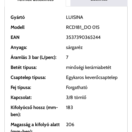
Gyártó
LUISINA
Modell
RCD181_DO 015
EAN
3537390365244
Anyaga:
sárgaréz
Áramlás 3 bar (L/perc):
7
Betét típusa:
minőségi kerámiabetét
Csaptelep típusa:
Egykaros keverőcsaptelep
Fej típusa:
Forgatható
Kapcsolat:
3/8 tömlő
Kifolyócső hossz (mm-
183
ben):
Magasság a kifolyó alatt
206
(mm-ben):