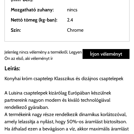
Mozgatható zuhany:
nincs
Nettó tömeg (kg-ban):
2.4
Szín:
Chrome
Személyes átvétel:
Jelenleg nincs vélemény a termékről. Legyen
Írjon véleményt
Ön az első, aki véleményt ír
Önnek lehetősége van rendelését a beérkezést követően
Leírás:
ingyenesen átvenni Budapesti Cégcsoportunk Stúdiójában
Konyhai króm csaptelep Klasszikus és dizájnos csaptelepek
előre egyeztetett időpontban.
A Luisina csaptelepek kizárólag Európában készülnek
Cím:
1133 Budapest, Váci út 100.
partnereink nagyon modern és kiváló technológiával
rendelkező gyáraiban.
A termékeink nagy része rendelkezik dinamikus korlátozóval,
Szállítási díjak:
amely lelassítja a nyílást, hogy 50%-os áramlást biztosítson.
Az oldalunkon rendelés esetén, amennyiben szállítást is kér,
Ha áthalad ezen a bevágáson a víz, akkor maximális áramlást
úgy esetenként több lehetőséget ajánl fel a program. Kérjük, a