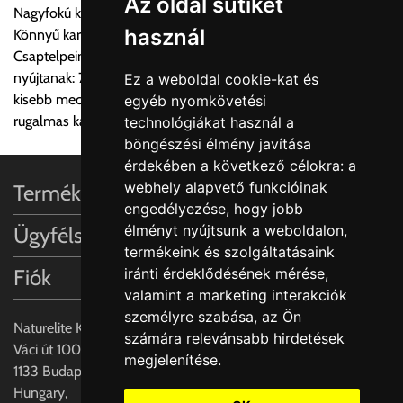
Az oldal sütiket
Nagyfokú korrózióállóság
használ
Könnyű karbantarthatóság
Egyéb leírások:
Csaptelpeink összehasonlíthatatlan megbízhatósági szintet
nyújtanak: 70 bar feletti magas nyomásnak való ellenállás,
Ez a weboldal cookie-kat és
Budapesti szállítások:
kisebb mechanikai kopás, kevesebb vízkőlerakódás: sima,
egyéb nyomkövetési
1, Budapestre kért szállítás esetén az általános szállítás
rugalmas karmozgások a keverő teljes élettartama alatt.
technológiákat használ a
helyett időre történő extra szállítás kérése is lehetséges
böngészési élmény javítása
egyedi áron. A szállítás megbeszélt időablakban lehetőség
érdekében a következő célokra:
a
szerint 1 órás intervallumon belüli pontos időpont
webhely alapvető funkcióinak
Termékinformációk
megjelöléssel kérhető munkanapokon 09.00 - 15.00 között.
engedélyezése
,
hogy jobb
A költséget a megrendeléskor rendelt termék/termékek,
élményt nyújtsunk a weboldalon
,
Ügyfélszolgálat
valamint az ott megadott szállítási cím alapján a központ
termékeink és szolgáltatásaink
számolja, valamint visszaigazolja.
Fiók
iránti érdeklődésének mérése,
valamint a marketing interakciók
Az árak csak a címre való szállítást tartalmazzák
személyre szabása
,
az Ön
anyagmozgatás, be- illetve felszállítás nélkül.
Naturelite Kft,
számára relevánsabb hirdetések
Az árak az utánvét és értékbevallási díjat nem tartalmazzák.
Váci út 100.,
megjelenítése
.
1133 Budapest,
Utánvét díjak:
Hungary,