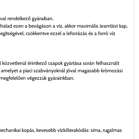
val rendelkező gyáraiban.
áthalad ezen a bevágáson a víz, akkor maximális áramlást kap,
ítségével, csökkentve ezzel a leforrázás és a forró víz
l közvetlenül érintkező csapok gyártása során felhasznált
li, amelyet a piaci szabványoknál jóval magasabb krómozási
 megfelelően végezzük gyárainkban.
mechanikai kopás, kevesebb vízkőlerakódás: sima, rugalmas