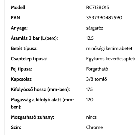
Modell
RC7128015
EAN
3537390482590
Anyaga:
sárgaréz
Áramlás 3 bar (L/perc):
12.5
Betét típusa:
minőségi kerámiabetét
Csaptelep típusa:
Egykaros keverőcsaptel
Fej típusa:
Forgatható
Kapcsolat:
3/8 tömlő
Kifolyócső hossz (mm-ben):
175
Magasság a kifolyó alatt (mm-
120
ben):
Mozgatható zuhany:
nincs
Szín:
Chrome