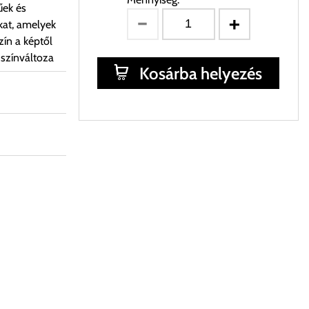
űek és
kat, amelyek
ín a képtől
 színváltoza
Kosárba helyezés