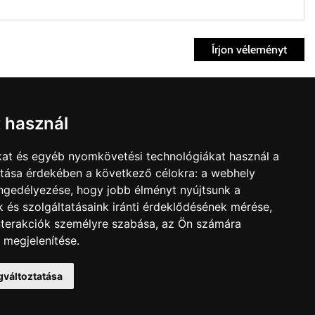
Írjon véleményt
ett időpontban.
Fiók
t használ
kvisszaküldés
fiók
kat és egyéb nyomkövetési technológiákat használ a
nk
Bevásárlókosár
ítása érdekében a következő célokra:
a webhely
t árú figyelembevételével az önnek megfelelő szállítási költséget
olat
engedélyezése
,
hogy jobb élményt nyújtsunk a
édelmi irányelvek
 és szolgáltatásaink iránti érdeklődésének mérése,
zállítást, kollégáink megvizsgálják a vásárolt termék adatait,
nterakciók személyre szabása
,
az Ön számára
 megjelenítése
.
gváltoztatása
ltnál magasabb értékben igazoljuk vissza, úgy a