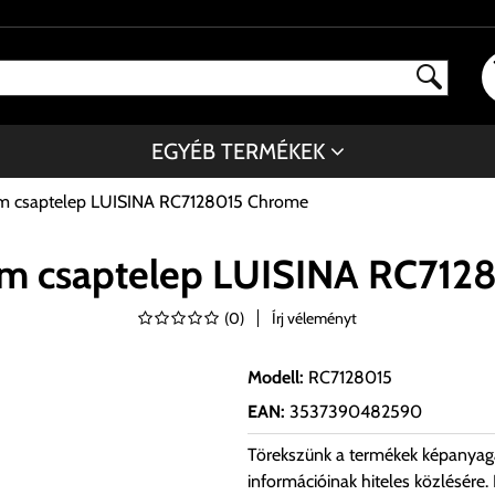
EGYÉB TERMÉKEK
óm csaptelep LUISINA RC7128015 Chrome
óm csaptelep LUISINA RC712
(
0
)
Írj véleményt
Modell
:
RC7128015
EAN
:
3537390482590
Törekszünk a termékek képanyag
információinak hiteles közlésére.