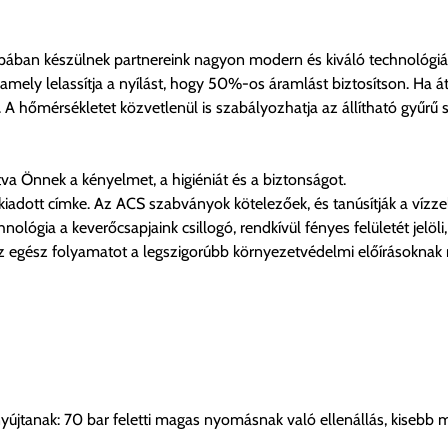
ópában készülnek partnereink nagyon modern és kiváló technológiá
amely lelassítja a nyílást, hogy 50%-os áramlást biztosítson. Ha 
 hőmérsékletet közvetlenül is szabályozhatja az állítható gyűrű seg
ítva Önnek a kényelmet, a higiéniát és a biztonságot.
iadott címke. Az ACS szabványok kötelezőek, és tanúsítják a vízze
ológia a keverőcsapjaink csillogó, rendkívül fényes felületét jelö
z egész folyamatot a legszigorúbb környezetvédelmi előírásoknak
yújtanak: 70 bar feletti magas nyomásnak való ellenállás, kisebb 