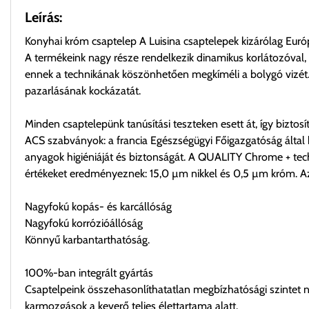
Leírás:
Konyhai króm csaptelep A Luisina csaptelepek kizárólag Eur
A termékeink nagy része rendelkezik dinamikus korlátozóval, 
ennek a technikának köszönhetően megkíméli a bolygó vizét. A
pazarlásának kockázatát.
Minden csaptelepünk tanúsítási teszteken esett át, így biztos
ACS szabványok: a francia Egészségügyi Főigazgatóság által k
anyagok higiéniáját és biztonságát. A QUALITY Chrome + techn
értékeket eredményeznek: 15,0 µm nikkel és 0,5 µm króm. A
Nagyfokú kopás- és karcállóság
Nagyfokú korrózióállóság
Könnyű karbantarthatóság.
100%-ban integrált gyártás
Csaptelpeink összehasonlíthatatlan megbízhatósági szintet n
karmozgások a keverő teljes élettartama alatt.