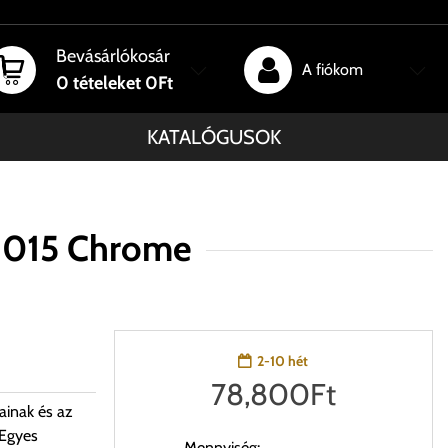
Bevásárlókosár
A fiókom
0
tételeket
0Ft
KATALÓGUSOK
8015 Chrome
2-10 hét
78,800
Ft
ainak és az
 Egyes
Mennyiség: