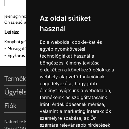
Személyes átvétel:
Jelenleg nincs vélemény a termékről. Legyen
Az oldal sütiket
Írjon véleményt
Ön az első, aki véleményt ír
használ
Önnek lehetősége van rendelését a beérkezést követően
Leírás:
ingyenesen átvenni Budapesti Cégcsoportunk Stúdiójában
Konyhai gránit színű csaptelep Basic csaptelep.
Ez a weboldal cookie-kat és
előre egyeztetett időpontban.
- Mosogató színéhez igazított gránit színben.
egyéb nyomkövetési
- Egykaros nyomás és hőfokszabályzás
technológiákat használ a
Cím:
1133 Budapest, Váci út 100.
böngészési élmény javítása
érdekében a következő célokra:
a
webhely alapvető funkcióinak
Termékinformációk
Szállítási díjak:
engedélyezése
,
hogy jobb
Az oldalunkon rendelés esetén, amennyiben szállítást is kér,
élményt nyújtsunk a weboldalon
,
Ügyfélszolgálat
úgy esetenként több lehetőséget ajánl fel a program. Kérjük, a
termékeink és szolgáltatásaink
vásárolt árú figyelembevételével az önnek megfelelő szállítási
iránti érdeklődésének mérése,
Fiók
költséget válassza ki.
valamint a marketing interakciók
Amennyiben nem biztos választásában, vagy a program
személyre szabása
,
az Ön
automatikusan nem ajánl fel szállítási költséget, úgy válassza
Naturelite Kft,
számára relevánsabb hirdetések
a 0.- forintos szállítást, kollégáink megvizsgálják a vásárolt
Váci út 100.,