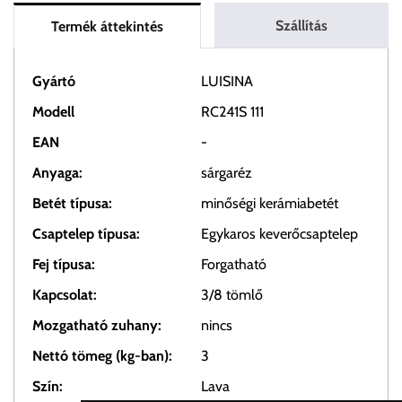
Szállítás
Termék áttekintés
Gyártó
LUISINA
Modell
RC241S 111
EAN
-
Anyaga:
sárgaréz
Betét típusa:
minőségi kerámiabetét
Csaptelep típusa:
Egykaros keverőcsaptelep
Fej típusa:
Forgatható
Kapcsolat:
3/8 tömlő
Mozgatható zuhany:
nincs
Nettó tömeg (kg-ban):
3
Szín:
Lava