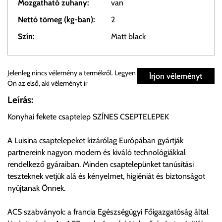
Mozgatható zuhany:
van
Nettó tömeg (kg-ban):
2
Szín:
Matt black
Személyes átvétel:
Jelenleg nincs vélemény a termékről. Legyen
Írjon véleményt
Ön az első, aki véleményt ír
Önnek lehetősége van rendelését a beérkezést követően
Leírás:
ingyenesen átvenni Budapesti Cégcsoportunk Stúdiójában
Konyhai fekete csaptelep SZÍNES CSEPTELEPEK
előre egyeztetett időpontban.
A Luisina csaptelepeket kizárólag Európában gyártják
Cím:
1133 Budapest, Váci út 100.
partnereink nagyon modern és kiváló technológiákkal
rendelkező gyáraiban. Minden csaptelepünket tanúsítási
teszteknek vetjük alá és kényelmet, higiéniát és biztonságot
Szállítási díjak:
nyújtanak Önnek.
Az oldalunkon rendelés esetén, amennyiben szállítást is kér,
úgy esetenként több lehetőséget ajánl fel a program. Kérjük, a
ACS szabványok: a francia Egészségügyi Főigazgatóság által
vásárolt árú figyelembevételével az önnek megfelelő szállítási