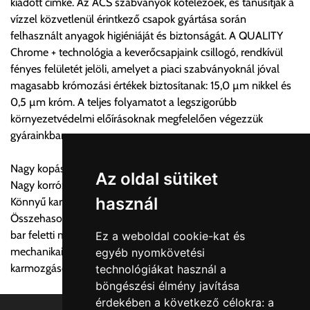
kiadott címke. Az ACS szabványok kötelezőek, és tanúsítják a
költséget válassza ki.
vízzel közvetlenül érintkező csapok gyártása során
Amennyiben nem biztos választásában, vagy a program
felhasznált anyagok higiéniáját és biztonságát. A QUALITY
automatikusan nem ajánl fel szállítási költséget, úgy válassza
Chrome + technológia a keverőcsapjaink csillogó, rendkívül
a 0.- forintos szállítást, kollégáink megvizsgálják a vásárolt
fényes felületét jelöli, amelyet a piaci szabványoknál jóval
termék adatait, majd visszaigazolják a szállítás költségét.
magasabb krómozási értékek biztosítanak: 15,0 µm nikkel és
0,5 µm króm. A teljes folyamatot a legszigorúbb
Ingyenes szállítási lehetőség nincs!
környezetvédelmi előírásoknak megfelelően végezzük
Egyes termékek súlyát a program nem ismeri, rendelés esetén
gyárainkban.
a központ igazolja vissza. Amennyiben a költséget az Ön által
gondoltnál magasabb értékben igazoljuk vissza, úgy a
Nagy kopás- és karcállóság
visszaigazolástól számított 24 órán belül a terméket
Az oldal sütiket
Nagy korrózióállóság
lemondhatja, vagy kérheti a személyes átvételre való
használ
Könnyű karbantartás
módosítását.
Összehasonlíthatatlan megbízhatósági szintet nyújtanak: 70
bar feletti magas nyomásnak való ellenállás, kisebb
Ez a weboldal cookie-kat és
FIGYELEM!!
mechanikai kopás, kevesebb vízkőlerakódás: sima, rugalmas
egyéb nyomkövetési
KERÁMIA TERMÉKEK SZÁLLÍTATÁSA NEM, VAGY CSAK
karmozgások a keverő teljes élettartama alatt.
technológiákat használ a
A MEGRENDELŐ KIFEJEZETT KÉRÉSÉRE ÉS
böngészési élmény javítása
FELELŐSSÉGÉRE LEHETSÉGES!!
érdekében a következő célokra:
a