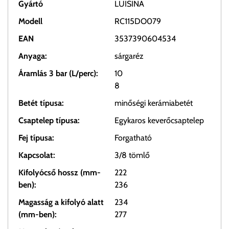
Gyártó
LUISINA
Modell
RC115DO079
EAN
3537390604534
Anyaga:
sárgaréz
Áramlás 3 bar (L/perc):
10
8
Betét típusa:
minőségi kerámiabetét
Csaptelep típusa:
Egykaros keverőcsaptelep
Fej típusa:
Forgatható
Kapcsolat:
3/8 tömlő
Kifolyócső hossz (mm-
222
ben):
236
Magasság a kifolyó alatt
234
(mm-ben):
277