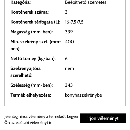
Kategória:
Beépíthető szemetes
Konténerek száma:
3
Konténerek térfogata (L):
16+7,5+7,5
Magasság (mm-ben):
339
Min. szekrény szél. (mm-
400
ben):
Nettó tömeg (kg-ban):
6
Szekrényajtóra
nem
szerelhető:
Szélesség (mm-ben):
343
Termék elhelyezése:
konyhaszekrénybe
Személyes átvétel:
Jelenleg nincs vélemény a termékről. Legyen
Írjon véleményt
Ön az első, aki véleményt ír
Önnek lehetősége van rendelését a beérkezést követően