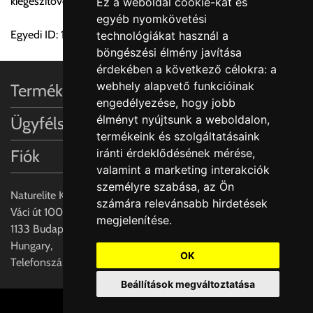
kiegészítővel való beépítését.
Ez a weboldal cookie-kat és
a központ igazolja vissza. Amennyiben a költséget az Ön által
egyéb nyomkövetési
gondoltnál magasabb értékben igazoljuk vissza, úgy a
Egyedi ID: 1000231144
technológiákat használ a
visszaigazolástól számított 24 órán belül a terméket
böngészési élmény javítása
lemondhatja, vagy kérheti a személyes átvételre való
érdekében a következő célokra:
a
módosítását.
webhely alapvető funkcióinak
Termékinformációk
engedélyezése
,
hogy jobb
FIGYELEM!!
élményt nyújtsunk a weboldalon
,
Ügyfélszolgálat
KERÁMIA TERMÉKEK SZÁLLÍTATÁSA NEM, VAGY CSAK
termékeink és szolgáltatásaink
A MEGRENDELŐ KIFEJEZETT KÉRÉSÉRE ÉS
iránti érdeklődésének mérése,
Fiók
FELELŐSSÉGÉRE LEHETSÉGES!!
valamint a marketing interakciók
személyre szabása
,
az Ön
Egyéb leírások:
Naturelite Kft,
számára relevánsabb hirdetések
Váci út 100.,
megjelenítése
.
Budapesti szállítások:
1133 Budapest,
1, Budapestre kért szállítás esetén az általános szállítás
Hungary,
helyett időre történő extra szállítás kérése is lehetséges
OK
Telefonszám: +(36) 70-427-3837
egyedi áron. A szállítás megbeszélt időablakban lehetőség
Beállítások megváltoztatása
szerint 1 órás intervallumon belüli pontos időpont
megjelöléssel kérhető munkanapokon 09.00 - 15.00 között.
Cookie beállítások