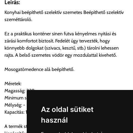
Leírás:
ingyenesen átvenni Budapesti Cégcsoportunk Stúdiójában
Konyhai beépíthető szelektív szemetes Beépíthető szelektív
előre egyeztetett időpontban.
szeméttároló.
Cím:
1133 Budapest, Váci út 100.
Ez a praktikus konténer sinen futva kényelmes nyitási és
zárási komfortot biztosít. Fedelét úgy tervezték, hogy
könnyebb dolgokat (szivacs, kesztű, stb.) tárolni lehessen
Szállítási díjak:
rajta. A belső szemetes vödör egy mozdulattal kivehető.
Az oldalunkon rendelés esetén, amennyiben szállítást is kér,
úgy esetenként több lehetőséget ajánl fel a program. Kérjük, a
Mosogatómedence alá beépíthető.
vásárolt árú figyelembevételével az önnek megfelelő szállítási
költséget válassza ki.
Méretek:
Amennyiben nem biztos választásában, vagy a program
Magasság: 339mm
automatikusan nem ajánl fel szállítási költséget, úgy válassza
Minimum szekrényszélesség: 400mm(szekrény)
a 0.- forintos szállítást, kollégáink megvizsgálják a vásárolt
Mélység: -
termék adatait, majd visszaigazolják a szállítás költségét.
Az oldal sütiket
Kapacitás: 1×16L + 2×7,5L
használ
Ingyenes szállítási lehetőség nincs!
A termék stabilitásának növelésére javasoljuk a 222101-es
Egyes termékek súlyát a program nem ismeri, rendelés esetén