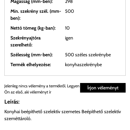
Magasság (mm-ben):
298
Min. szekrény szél. (mm-
500
ben):
Nettó tömeg (kg-ban):
10
Szekrényajtóra
igen
szerelhető:
Szélesség (mm-ben):
500 széles szekrénybe
Termék elhelyezése:
konyhaszekrénybe
Személyes átvétel:
Jelenleg nincs vélemény a termékről. Legyen
Írjon véleményt
Ön az első, aki véleményt ír
Önnek lehetősége van rendelését a beérkezést követően
Leírás:
ingyenesen átvenni Budapesti Cégcsoportunk Stúdiójában
Konyhai beépíthető szelektív szemetes Beépíthető szelektív
előre egyeztetett időpontban.
szeméttároló.
Cím:
1133 Budapest, Váci út 100.