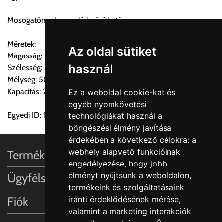
Mosogatómedence alá beépíthető.
FIGYELEM!!
KERÁMIA TERMÉKEK SZÁLLÍTATÁSA NEM, VAGY CSAK
Méretek:
A MEGRENDELŐ KIFEJEZETT KÉRÉSÉRE ÉS
Az oldal sütiket
Magasság: 298mm
FELELŐSSÉGÉRE LEHETSÉGES!!
használ
Szélesség: 500mm(szekrény)
Mélység: 500mm
Egyéb leírások:
Kapacitás: 2×17L
Ez a weboldal cookie-kat és
egyéb nyomkövetési
Budapesti szállítások:
Egyedi ID: 1000231110
technológiákat használ a
1, Budapestre kért szállítás esetén az általános szállítás
böngészési élmény javítása
helyett időre történő extra szállítás kérése is lehetséges
érdekében a következő célokra:
a
egyedi áron. A szállítás megbeszélt időablakban lehetőség
webhely alapvető funkcióinak
Termékinformációk
szerint 1 órás intervallumon belüli pontos időpont
engedélyezése
,
hogy jobb
megjelöléssel kérhető munkanapokon 09.00 - 15.00 között.
élményt nyújtsunk a weboldalon
,
Ügyfélszolgálat
A költséget a megrendeléskor rendelt termék/termékek,
termékeink és szolgáltatásaink
valamint az ott megadott szállítási cím alapján a központ
Fiók
iránti érdeklődésének mérése,
számolja, valamint visszaigazolja.
valamint a marketing interakciók