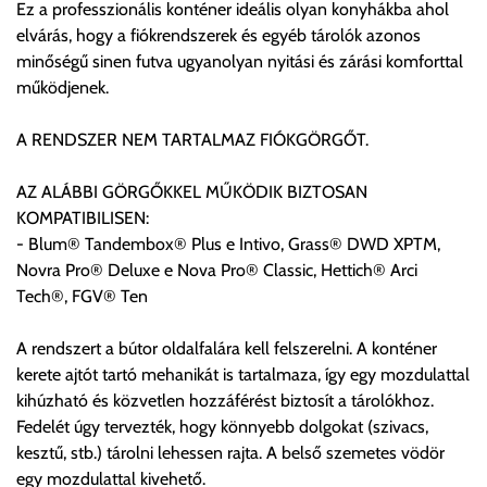
Ez a professzionális konténer ideális olyan konyhákba ahol
elvárás, hogy a fiókrendszerek és egyéb tárolók azonos
minőségű sinen futva ugyanolyan nyitási és zárási komforttal
Szállítási díjak:
működjenek.
Az oldalunkon rendelés esetén, amennyiben szállítást is kér,
úgy esetenként több lehetőséget ajánl fel a program. Kérjük, a
A RENDSZER NEM TARTALMAZ FIÓKGÖRGŐT.
vásárolt árú figyelembevételével az önnek megfelelő szállítási
költséget válassza ki.
AZ ALÁBBI GÖRGŐKKEL MŰKÖDIK BIZTOSAN
Amennyiben nem biztos választásában, vagy a program
KOMPATIBILISEN:
automatikusan nem ajánl fel szállítási költséget, úgy válassza
- Blum® Tandembox® Plus e Intivo, Grass® DWD XPTM,
a 0.- forintos szállítást, kollégáink megvizsgálják a vásárolt
Novra Pro® Deluxe e Nova Pro® Classic, Hettich® Arci
termék adatait, majd visszaigazolják a szállítás költségét.
Tech®, FGV® Ten
Ingyenes szállítási lehetőség nincs!
A rendszert a bútor oldalfalára kell felszerelni. A konténer
Egyes termékek súlyát a program nem ismeri, rendelés esetén
kerete ajtót tartó mehanikát is tartalmaza, így egy mozdulattal
a központ igazolja vissza. Amennyiben a költséget az Ön által
kihúzható és közvetlen hozzáférést biztosít a tárolókhoz.
gondoltnál magasabb értékben igazoljuk vissza, úgy a
Fedelét úgy tervezték, hogy könnyebb dolgokat (szivacs,
visszaigazolástól számított 24 órán belül a terméket
kesztű, stb.) tárolni lehessen rajta. A belső szemetes vödör
lemondhatja, vagy kérheti a személyes átvételre való
egy mozdulattal kivehető.
módosítását.