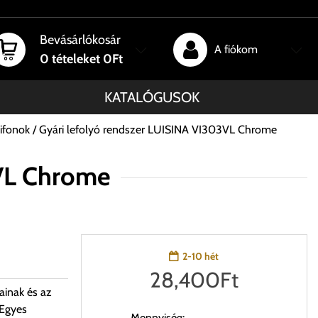
Bevásárlókosár
A fiókom
0
tételeket
0Ft
KATALÓGUSOK
zifonok
Gyári lefolyó rendszer LUISINA VI303VL Chrome
3VL Chrome
2-10 hét
28,400
Ft
ainak és az
 Egyes
Mennyiség: