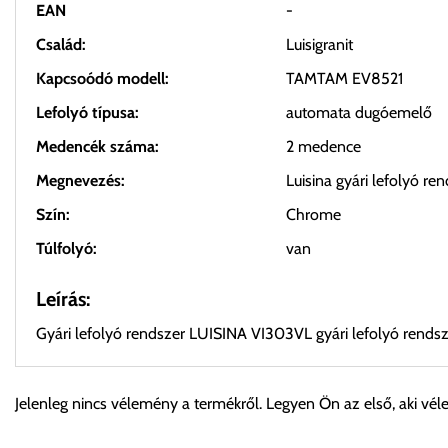
EAN
-
Család:
Luisigranit
Kapcsoódó modell:
TAMTAM EV8521
Lefolyó típusa:
automata dugóemelő
Medencék száma:
2 medence
Megnevezés:
Luisina gyári lefolyó re
Szín:
Chrome
Túlfolyó:
van
Leírás:
Gyári lefolyó rendszer LUISINA VI303VL gyári lefolyó rend
Személyes átvétel:
Jelenleg nincs vélemény a termékről. Legyen Ön az első, aki vél
Önnek lehetősége van rendelését a beérkezést követően ingyen