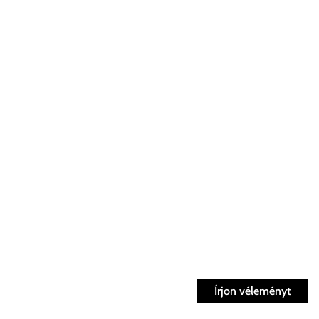
Írjon véleményt
ett időpontban.