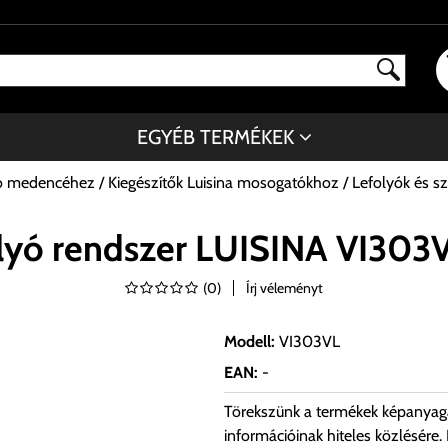
EGYÉB TERMÉKEK
tó medencéhez
Kiegészítők Luisina mosogatókhoz
Lefolyók és s
olyó rendszer LUISINA VI30
(
0
)
Írj véleményt
Modell
:
VI303VL
EAN
:
-
Törekszünk a termékek képanyag
információinak hiteles közlésére.