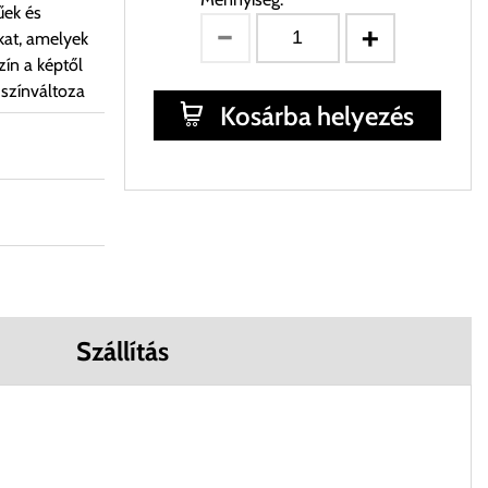
űek és
kat, amelyek
ín a képtől
 színváltoza
Kosárba helyezés
Szállítás