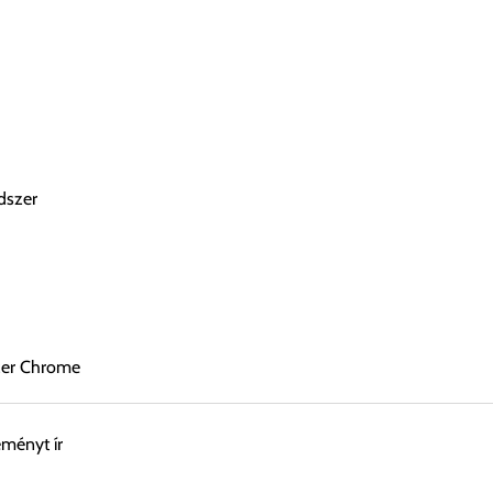
ndszer
szer Chrome
eményt ír
esen átvenni Budapesti Cégcsoportunk Stúdiójában előre egyeztet