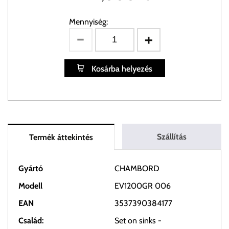
Mennyiség:
Kosárba helyezés
Szállítás
Termék áttekintés
Gyártó
CHAMBORD
Modell
EV1200GR 006
EAN
3537390384177
Család:
Set on sinks -