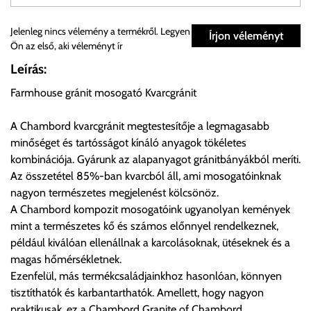
Személyes átvétel:
Jelenleg nincs vélemény a termékről. Legyen
Írjon véleményt
Ön az első, aki véleményt ír
Önnek lehetősége van rendelését a beérkezést követően
Leírás:
ingyenesen átvenni Budapesti Cégcsoportunk Stúdiójában
Farmhouse gránit mosogató Kvarcgránit
előre egyeztetett időpontban.
A Chambord kvarcgránit megtestesítője a legmagasabb
Cím:
1133 Budapest, Váci út 100.
minőséget és tartósságot kínáló anyagok tökéletes
kombinációja. Gyárunk az alapanyagot gránitbányákból meríti.
Az összetétel 85%-ban kvarcból áll, ami mosogatóinknak
Szállítási díjak:
nagyon természetes megjelenést kölcsönöz.
Az oldalunkon rendelés esetén, amennyiben szállítást is kér,
A Chambord kompozit mosogatóink ugyanolyan kemények
úgy esetenként több lehetőséget ajánl fel a program. Kérjük, a
mint a természetes kő és számos előnnyel rendelkeznek,
vásárolt árú figyelembevételével az önnek megfelelő szállítási
például kiválóan ellenállnak a karcolásoknak, ütéseknek és a
költséget válassza ki.
magas hőmérsékletnek.
Amennyiben nem biztos választásában, vagy a program
Ezenfelül, más termékcsaládjainkhoz hasonlóan, könnyen
automatikusan nem ajánl fel szállítási költséget, úgy válassza
tisztíthatók és karbantarthatók. Amellett, hogy nagyon
a 0.- forintos szállítást, kollégáink megvizsgálják a vásárolt
praktikusak, ez a Chambord Granite of Chambord