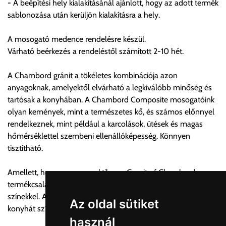
- A beépítési hely kialakításánál ajánlott, hogy az adott termék
helyett időre történő extra szállítás kérése is lehetséges
sablonozása után kerüljön kialakításra a hely.
egyedi áron. A szállítás megbeszélt időablakban lehetőség
szerint 1 órás intervallumon belüli pontos időpont
A mosogató medence rendelésre készül.
megjelöléssel kérhető munkanapokon 09.00 - 15.00 között.
Várható beérkezés a rendeléstől számított 2-10 hét.
A költséget a megrendeléskor rendelt termék/termékek,
valamint az ott megadott szállítási cím alapján a központ
A Chambord gránit a tökéletes kombinációja azon
számolja, valamint visszaigazolja.
anyagoknak, amelyektől elvárható a legkiválóbb minőség és
tartósak a konyhában. A Chambord Composite mosogatóink
Az árak csak a címre való szállítást tartalmazzák
olyan kemények, mint a természetes kő, és számos előnnyel
anyagmozgatás, be- illetve felszállítás nélkül.
rendelkeznek, mint például a karcolások, ütések és magas
Az árak az utánvét és értékbevallási díjat nem tartalmazzák.
hőmérséklettel szembeni ellenállóképesség. Könnyen
tisztítható.
Utánvét díjak:
1, 0-200.000 forint szállítónak fizetett vásárlási ellenérték
Amellett, hogy nagyon praktikus, a Granit of Chambord
között az utánvét díj összege bruttó 600 forint.
termékcsalád egy különleges design mély és intenzív
2, 200.000-500.000 forint szállítónak fizetett vásárlási
színekkel. A mosogatóink az idő múlására készülnek, és a
ellenérték között az utánvét díj összege bruttó 1200 forint.
Az oldal sütiket
konyhát színvonalát és fokozzák.
3, 500.000-1.000.000 forint szállítónak fizetett vásárlási
használ
ellenérték között az utánvét díj összege bruttó 1900 forint.