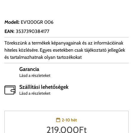
Modell
:
EV1200GR 006
EAN
:
3537390384177
Törekszünk a termékek képanyagainak és az információinak
hiteles közlésére. Egyes esetekben csak tájékoztató jellegűek
és tartalmazhatnak olyan tartozékokat
Garancia
Lásd a részleteket
Szállítási lehetőségek
Lásd a részleteket
2-10 hét
219,000
Ft