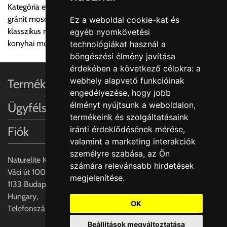
Kategória egyéb megnevezései:
gránit mosogató, angol mosogató, rusztikus mosogató,
Ez a weboldal cookie-kat és
Utánvét díjat csak abban az esetben fizetendő, amennyiben a
klasszikus mosogató, szoknyás mosogató, önálló mosogató,
egyéb nyomkövetési
terméket a szállítónak kívánja kifizetni készpénzben. Utalásos
konyhai mosogató
technológiákat használ a
teljesítés esetén utánvétdíj nincs.
böngészési élmény javítása
érdekében a következő célokra:
a
Értékbevallási díj:
webhely alapvető funkcióinak
Termékinformációk
A fuvardíj 100.000Ft-ig tartalmazza, felette minden
engedélyezése
,
hogy jobb
megkezdett 10.000Ft után 115Ft.
élményt nyújtsunk a weboldalon
,
Ügyfélszolgálat
termékeink és szolgáltatásaink
Egyéb információk:
Fiók
iránti érdeklődésének mérése,
A szállításkor a tehergépjármű megállását, parkolási díj esetén
valamint a marketing interakciók
annak rakodás ideig való parkolási költségét és rakodásának
személyre szabása
,
az Ön
feltételét a vásárlónak biztosítani kell!
Naturelite Kft,
számára relevánsabb hirdetések
Váci út 100.,
megjelenítése
.
Fontos tudnivaló:
1133 Budapest,
Hungary,
A szállított árut a szállítólevél és a csomagoláson található
OK
Telefonszám: +(36) 70-427-3837
kódok alapján át kell venni, mennyiségükről meg kell
Beállítások megváltoztatása