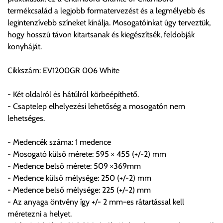
termék adatait, majd visszaigazolják a szállítás költségét.
termékcsalád a legjobb formatervezést és a legmélyebb és
legintenzívebb színeket kínálja. Mosogatóinkat úgy terveztük,
Ingyenes szállítási lehetőség nincs!
hogy hosszú távon kitartsanak és kiegészítsék, feldobják
Egyes termékek súlyát a program nem ismeri, rendelés esetén
konyháját.
a központ igazolja vissza. Amennyiben a költséget az Ön által
gondoltnál magasabb értékben igazoljuk vissza, úgy a
Cikkszám: EV1200GR 006 White
visszaigazolástól számított 24 órán belül a terméket
lemondhatja, vagy kérheti a személyes átvételre való
- Két oldalról és hátúlról körbeépíthető.
módosítását.
- Csaptelep elhelyezési lehetőség a mosogatón nem
lehetséges.
FIGYELEM!!
KERÁMIA TERMÉKEK SZÁLLÍTATÁSA NEM, VAGY CSAK
- Medencék száma: 1 medence
A MEGRENDELŐ KIFEJEZETT KÉRÉSÉRE ÉS
- Mosogató külső mérete: 595 × 455 (+/-2) mm
FELELŐSSÉGÉRE LEHETSÉGES!!
- Medence belső mérete: 509 ×369mm
- Medence külső mélysége: 250 (+/-2) mm
Egyéb leírások:
- Medence belső mélysége: 225 (+/-2) mm
- Az anyaga öntvény így +/- 2 mm-es rátartással kell
Budapesti szállítások:
méretezni a helyet.
1, Budapestre kért szállítás esetén az általános szállítás