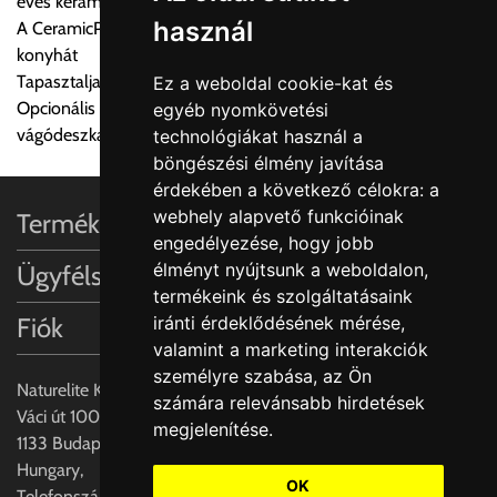
éves kerámia tapasztalattal
Ingyenes szállítási lehetőség nincs!
használ
A CeramicPlus könnyen gondozható, és tisztán tartja a
Egyes termékek súlyát a program nem ismeri, rendelés esetén
konyhát
a központ igazolja vissza. Amennyiben a költséget az Ön által
Tapasztalja meg a Villeroy & Boch varázslatos dizájn világát
Ez a weboldal cookie-kat és
gondoltnál magasabb értékben igazoljuk vissza, úgy a
Opcionális iegészítők: Rozsdamentes acél akasztható tálca és
egyéb nyomkövetési
visszaigazolástól számított 24 órán belül a terméket
vágódeszka valódi fa furnérral
technológiákat használ a
lemondhatja, vagy kérheti a személyes átvételre való
böngészési élmény javítása
módosítását.
érdekében a következő célokra:
a
webhely alapvető funkcióinak
Termékinformációk
FIGYELEM!!
engedélyezése
,
hogy jobb
KERÁMIA TERMÉKEK SZÁLLÍTATÁSA NEM, VAGY CSAK
élményt nyújtsunk a weboldalon
,
Ügyfélszolgálat
A MEGRENDELŐ KIFEJEZETT KÉRÉSÉRE ÉS
termékeink és szolgáltatásaink
FELELŐSSÉGÉRE LEHETSÉGES!!
iránti érdeklődésének mérése,
Fiók
valamint a marketing interakciók
Egyéb leírások:
személyre szabása
,
az Ön
Naturelite Kft,
számára relevánsabb hirdetések
Budapesti szállítások:
Váci út 100.,
megjelenítése
.
1, Budapestre kért szállítás esetén az általános szállítás
1133 Budapest,
helyett időre történő extra szállítás kérése is lehetséges
Hungary,
egyedi áron. A szállítás megbeszélt időablakban lehetőség
OK
Telefonszám: +(36) 70-427-3837