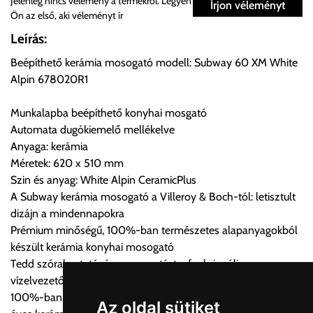
Jelenleg nincs vélemény a termékről. Legyen
Írjon véleményt
Ön az első, aki véleményt ír
Önnek lehetősége van rendelését a beérkezést követően
Leírás:
ingyenesen átvenni Budapesti Cégcsoportunk Stúdiójában
Beépíthető kerámia mosogató modell: Subway 60 XM White
előre egyeztetett időpontban.
Alpin 678020R1
Cím:
1133 Budapest, Váci út 100.
Munkalapba beépíthető konyhai mosgató
Automata dugókiemelő mellékelve
Anyaga: kerámia
Szállítási díjak:
Méretek: 620 x 510 mm
Az oldalunkon rendelés esetén, amennyiben szállítást is kér,
Szin és anyag: White Alpin CeramicPlus
úgy esetenként több lehetőséget ajánl fel a program. Kérjük, a
A Subway kerámia mosogató a Villeroy & Boch-tól: letisztult
vásárolt árú figyelembevételével az önnek megfelelő szállítási
dizájn a mindennapokra
költséget válassza ki.
Prémium minőségű, 100%-ban természetes alapanyagokból
Amennyiben nem biztos választásában, vagy a program
készült kerámia konyhai mosogató
automatikusan nem ajánl fel szállítási költséget, úgy válassza
Tedd szórakoztatóvá a mosogatást a funkcionális
a 0.- forintos szállítást, kollégáink megvizsgálják a vásárolt
vízelvezetővel felszerelt mosogatóval
termék adatait, majd visszaigazolják a szállítás költségét.
100%-ban természetes alapanyagok és kézművesség 270
Az oldal sütiket