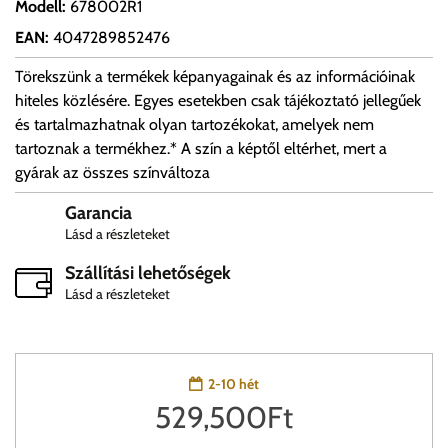
Modell
:
678002R1
EAN
:
4047289852476
Törekszünk a termékek képanyagainak és az információinak
hiteles közlésére. Egyes esetekben csak tájékoztató jellegűek
és tartalmazhatnak olyan tartozékokat, amelyek nem
tartoznak a termékhez.* A szín a képtől eltérhet, mert a
gyárak az összes színváltoza
Garancia
Lásd a részleteket
Szállítási lehetőségek
Lásd a részleteket
2-10 hét
529,500
Ft