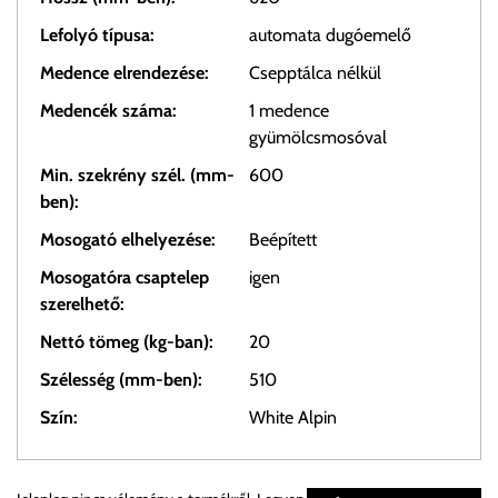
Lefolyó típusa:
automata dugóemelő
Medence elrendezése:
Csepptálca nélkül
Medencék száma:
1 medence
gyümölcsmosóval
Min. szekrény szél. (mm-
600
ben):
Mosogató elhelyezése:
Beépített
Mosogatóra csaptelep
igen
szerelhető:
Nettó tömeg (kg-ban):
20
Szélesség (mm-ben):
510
Szín:
White Alpin
Személyes átvétel: