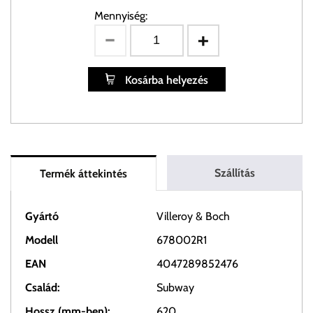
Mennyiség:
Kosárba helyezés
Szállítás
Termék áttekintés
Gyártó
Villeroy & Boch
Modell
678002R1
EAN
4047289852476
Család:
Subway
Hossz (mm-ben):
620