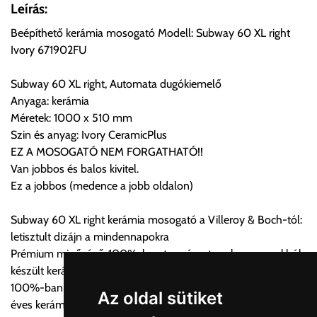
Önnek lehetősége van rendelését a beérkezést követően
Leírás:
ingyenesen átvenni Budapesti Cégcsoportunk Stúdiójában
Beépíthető kerámia mosogató Modell: Subway 60 XL right
előre egyeztetett időpontban.
Ivory 671902FU
Cím:
1133 Budapest, Váci út 100.
Subway 60 XL right, Automata dugókiemelő
Anyaga: kerámia
Méretek: 1000 x 510 mm
Szállítási díjak:
Szin és anyag: Ivory CeramicPlus
Az oldalunkon rendelés esetén, amennyiben szállítást is kér,
EZ A MOSOGATÓ NEM FORGATHATÓ!!
úgy esetenként több lehetőséget ajánl fel a program. Kérjük, a
Van jobbos és balos kivitel.
vásárolt árú figyelembevételével az önnek megfelelő szállítási
Ez a jobbos (medence a jobb oldalon)
költséget válassza ki.
Amennyiben nem biztos választásában, vagy a program
Subway 60 XL right kerámia mosogató a Villeroy & Boch-tól:
automatikusan nem ajánl fel szállítási költséget, úgy válassza
letisztult dizájn a mindennapokra
a 0.- forintos szállítást, kollégáink megvizsgálják a vásárolt
Prémium minőségű, 100%-ban természetes alapanyagokból
termék adatait, majd visszaigazolják a szállítás költségét.
készült kerámia konyhai mosogató
100%-ban természetes alapanyagok és kézművesség 270
Ingyenes szállítási lehetőség nincs!
Az oldal sütiket
éves kerámia tapasztalattal
Egyes termékek súlyát a program nem ismeri, rendelés esetén