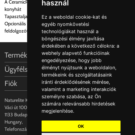
használ
A CeramicPlus könnyen gondozható, és tisztán tartja a
a központ igazolja vissza. Amennyiben a költséget az Ön által
konyhát
gondoltnál magasabb értékben igazoljuk vissza, úgy a
Tapasztalja meg a Villeroy & Boch varázslatos dizájn világát
Ez a weboldal cookie-kat és
visszaigazolástól számított 24 órán belül a terméket
Opcionális kiegészítők: Rozsdamentes acél beakasztható
egyéb nyomkövetési
lemondhatja, vagy kérheti a személyes átvételre való
feldolgozótálcák és vágódeszka valódi fa furnérral
technológiákat használ a
módosítását.
böngészési élmény javítása
érdekében a következő célokra:
a
FIGYELEM!!
webhely alapvető funkcióinak
Termékinformációk
KERÁMIA TERMÉKEK SZÁLLÍTATÁSA NEM, VAGY CSAK
engedélyezése
,
hogy jobb
A MEGRENDELŐ KIFEJEZETT KÉRÉSÉRE ÉS
élményt nyújtsunk a weboldalon
,
Ügyfélszolgálat
FELELŐSSÉGÉRE LEHETSÉGES!!
termékeink és szolgáltatásaink
Fiók
iránti érdeklődésének mérése,
Egyéb leírások:
valamint a marketing interakciók
személyre szabása
,
az Ön
Budapesti szállítások:
Naturelite Kft,
számára relevánsabb hirdetések
1, Budapestre kért szállítás esetén az általános szállítás
Váci út 100.,
megjelenítése
.
helyett időre történő extra szállítás kérése is lehetséges
1133 Budapest,
egyedi áron. A szállítás megbeszélt időablakban lehetőség
Hungary,
szerint 1 órás intervallumon belüli pontos időpont
OK
Telefonszám: +(36) 70-427-3837
megjelöléssel kérhető munkanapokon 09.00 - 15.00 között.