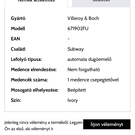
Gyártó
Villeroy & Boch
Modell
671902FU
EAN
-
Család:
Subway
Lefolyó típusa:
automata dugóemelő
Medence elrendezése:
Nem forgatható
Medencék száma:
1 medence csepegtetővel
Mosogató elhelyezése:
Beépített
Szín:
Ivory
Személyes átvétel:
Jelenleg nincs vélemény a termékről. Legyen
Írjon véleményt
Ön az első, aki véleményt ír