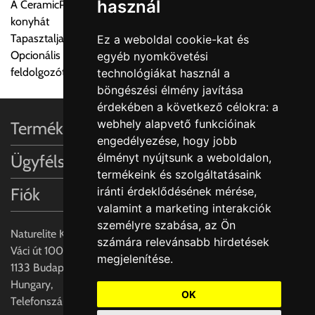
használ
A CeramicPlus könnyen gondozható, és tisztán tartja a
a központ igazolja vissza. Amennyiben a költséget az Ön által
konyhát
gondoltnál magasabb értékben igazoljuk vissza, úgy a
Tapasztalja meg a Villeroy & Boch varázslatos dizájn világát
Ez a weboldal cookie-kat és
visszaigazolástól számított 24 órán belül a terméket
Opcionális kiegészítők: Rozsdamentes acél beakasztható
egyéb nyomkövetési
lemondhatja, vagy kérheti a személyes átvételre való
feldolgozótálcák és vágódeszka valódi fa furnérral
technológiákat használ a
módosítását.
böngészési élmény javítása
érdekében a következő célokra:
a
FIGYELEM!!
webhely alapvető funkcióinak
Termékinformációk
KERÁMIA TERMÉKEK SZÁLLÍTATÁSA NEM, VAGY CSAK
engedélyezése
,
hogy jobb
A MEGRENDELŐ KIFEJEZETT KÉRÉSÉRE ÉS
élményt nyújtsunk a weboldalon
,
Ügyfélszolgálat
FELELŐSSÉGÉRE LEHETSÉGES!!
termékeink és szolgáltatásaink
Fiók
iránti érdeklődésének mérése,
Egyéb leírások:
valamint a marketing interakciók
személyre szabása
,
az Ön
Budapesti szállítások:
Naturelite Kft,
számára relevánsabb hirdetések
1, Budapestre kért szállítás esetén az általános szállítás
Váci út 100.,
megjelenítése
.
helyett időre történő extra szállítás kérése is lehetséges
1133 Budapest,
egyedi áron. A szállítás megbeszélt időablakban lehetőség
Hungary,
szerint 1 órás intervallumon belüli pontos időpont
OK
Telefonszám: +(36) 70-427-3837
megjelöléssel kérhető munkanapokon 09.00 - 15.00 között.