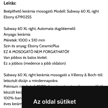
Önnek lehetősége van rendelését a beérkezést követően
Leírás:
ingyenesen átvenni Budapesti Cégcsoportunk Stúdiójában
Beépíthető kerámia mosogató Modell: Subway 60 XL right
előre egyeztetett időpontban.
Ebony 671902S5
Cím:
1133 Budapest, Váci út 100.
Subway 60 XL right, Automata dugókiemelő
Anyaga: kerámia
Méretek: 1000 x 510 mm
Szállítási díjak:
Szin és anyag: Ebony CeramicPlus
Az oldalunkon rendelés esetén, amennyiben szállítást is kér,
EZ A MOSOGATÓ NEM FORGATHATÓ!!
úgy esetenként több lehetőséget ajánl fel a program. Kérjük, a
Van jobbos és balos kivitel.
vásárolt árú figyelembevételével az önnek megfelelő szállítási
Ez a jobbos (medence a jobb oldalon)
költséget válassza ki.
Amennyiben nem biztos választásában, vagy a program
Subway 60 XL right kerámia mosogató a Villeroy & Boch-tól:
automatikusan nem ajánl fel szállítási költséget, úgy válassza
letisztult dizájn a mindennapokra
a 0.- forintos szállítást, kollégáink megvizsgálják a vásárolt
Prémium minőségű, 100%-ban természetes alapanyagokból
termék adatait, majd visszaigazolják a szállítás költségét.
készült kerámia konyhai mosogató
100%-ban természetes alapanyagok és kézművesség 270
Ingyenes szállítási lehetőség nincs!
Az oldal sütiket
éves kerámia tapasztalattal
Egyes termékek súlyát a program nem ismeri, rendelés esetén