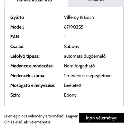
Gyártó
Villeroy & Boch
Modell
671902S5
EAN
-
Család:
Subway
Lefolyó típusa:
automata dugóemelő
Medence elrendezése:
Nem forgatható
Medencék száma:
1 medence csepegtetővel
Mosogató elhelyezése:
Beépített
Szín:
Ebony
Személyes átvétel:
Jelenleg nincs vélemény a termékről. Legyen
Írjon véleményt
Ön az első, aki véleményt ír