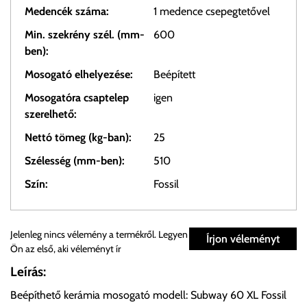
Medencék száma:
1 medence csepegtetővel
Min. szekrény szél. (mm-
600
ben):
Mosogató elhelyezése:
Beépített
Mosogatóra csaptelep
igen
szerelhető:
Nettó tömeg (kg-ban):
25
Szélesség (mm-ben):
510
Szín:
Fossil
Személyes átvétel:
Jelenleg nincs vélemény a termékről. Legyen
Írjon véleményt
Ön az első, aki véleményt ír
Önnek lehetősége van rendelését a beérkezést követően
Leírás:
ingyenesen átvenni Budapesti Cégcsoportunk Stúdiójában
Beépíthető kerámia mosogató modell: Subway 60 XL Fossil
előre egyeztetett időpontban.