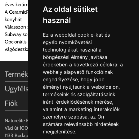
éves kerámia tapasztalattal
Ingyenes szállítási lehetőség nincs!
Az oldal sütiket
A CeramicPlus könnyen gondozható, és tisztán tartja a
Egyes termékek súlyát a program nem ismeri, rendelés esetén
használ
konyhát
a központ igazolja vissza. Amennyiben a költséget az Ön által
Válasszon színes mosogatót konyhájába a Timeline vagy
gondoltnál magasabb értékben igazoljuk vissza, úgy a
Subway sorozatból
Ez a weboldal cookie-kat és
visszaigazolástól számított 24 órán belül a terméket
Opcionális iegészítők: Rozsdamentes acél akasztható tálca és
egyéb nyomkövetési
lemondhatja, vagy kérheti a személyes átvételre való
vágódeszka valódi fa furnérral
technológiákat használ a
módosítását.
böngészési élmény javítása
érdekében a következő célokra:
a
FIGYELEM!!
webhely alapvető funkcióinak
Termékinformációk
KERÁMIA TERMÉKEK SZÁLLÍTATÁSA NEM, VAGY CSAK
engedélyezése
,
hogy jobb
A MEGRENDELŐ KIFEJEZETT KÉRÉSÉRE ÉS
élményt nyújtsunk a weboldalon
,
Ügyfélszolgálat
FELELŐSSÉGÉRE LEHETSÉGES!!
termékeink és szolgáltatásaink
Fiók
iránti érdeklődésének mérése,
Egyéb leírások:
valamint a marketing interakciók
személyre szabása
,
az Ön
Budapesti szállítások:
Naturelite Kft,
számára relevánsabb hirdetések
1, Budapestre kért szállítás esetén az általános szállítás
Váci út 100.,
megjelenítése
.
helyett időre történő extra szállítás kérése is lehetséges
1133 Budapest,