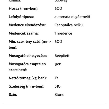
Család:
Subway
Hossz (mm-ben):
600
Lefolyó típusa:
automata dugóemelő
Medence elrendezése:
Csepptálca nélkül
Medencék száma:
1 medence
Min. szekrény szél. (mm-
600
ben):
Mosogató elhelyezése:
Beépített
Mosogatóra csaptelep
igen
szerelhető:
Nettó tömeg (kg-ban):
19
Szélesség (mm-ben):
510
Szín:
Stone