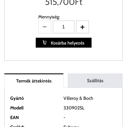
515,700
Ft
Mennyiség:
Kosárba helyezés
Szállítás
Termék áttekintés
Gyártó
Villeroy & Boch
Modell
330902SL
EAN
-