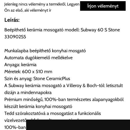
Személyes átvétel:
Jelenleg nincs vélemény a termékről. Legyen
Írjon véleményt
Ön az első, aki véleményt ír
Önnek lehetősége van rendelését a beérkezést követően
Leírás:
ingyenesen átvenni Budapesti Cégcsoportunk Stúdiójában
Beépíthető kerámia mosogató modell: Subway 60 S Stone
előre egyeztetett időpontban.
330902S5
Cím:
1133 Budapest, Váci út 100.
Munkalapba beépíthető konyhai mosgató
Automata dugókiemelő mellékelve
Anyaga: kerámia
Szállítási díjak:
Méretek: 600 x 510 mm
Az oldalunkon rendelés esetén, amennyiben szállítást is kér,
Szin és anyag: Stone CeramicPlus
úgy esetenként több lehetőséget ajánl fel a program. Kérjük, a
A Subway kerámia mosogató a Villeroy & Boch-tól: letisztult
vásárolt árú figyelembevételével az önnek megfelelő szállítási
dizájn a mindennapokra
költséget válassza ki.
Prémium minőségű, 100%-ban természetes alapanyagokból
Amennyiben nem biztos választásában, vagy a program
készült kerámia konyhai mosogató
automatikusan nem ajánl fel szállítási költséget, úgy válassza
Tedd szórakoztatóvá a mosogatást a funkcionális
a 0.- forintos szállítást, kollégáink megvizsgálják a vásárolt
vízelvezetővel felszerelt mosogatóval
termék adatait, majd visszaigazolják a szállítás költségét.
100%-ban természetes alapanyagok és kézművesség 270