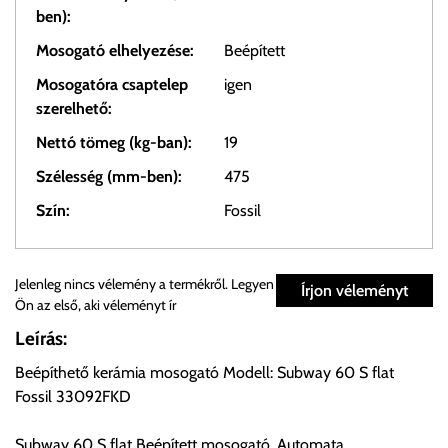
ben):
Mosogató elhelyezése:
Beépített
Mosogatóra csaptelep
igen
szerelhető:
Nettó tömeg (kg-ban):
19
Szélesség (mm-ben):
475
Szín:
Fossil
Személyes átvétel:
Jelenleg nincs vélemény a termékről. Legyen
Írjon véleményt
Ön az első, aki véleményt ír
Önnek lehetősége van rendelését a beérkezést követően
Leírás:
ingyenesen átvenni Budapesti Cégcsoportunk Stúdiójában
Beépíthető kerámia mosogató Modell: Subway 60 S flat
előre egyeztetett időpontban.
Fossil 33092FKD
Cím:
1133 Budapest, Váci út 100.
Subway 60 S flat Beépített mosogató, Automata