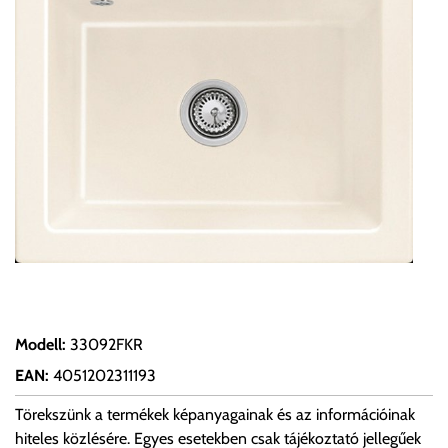
Modell
:
33092FKR
EAN
:
4051202311193
Törekszünk a termékek képanyagainak és az információinak
hiteles közlésére. Egyes esetekben csak tájékoztató jellegűek