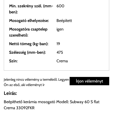
Min. szekrény szél. (mm-
600
ben):
Mosogató elhelyezése:
Beépített
Mosogatóra csaptelep
igen
szerelhető:
Nettó tömeg (kg-ban):
19
Szélesség (mm-ben):
475
Szín:
Crema
Személyes átvétel:
Jelenleg nincs vélemény a termékről. Legyen
Írjon véleményt
Ön az első, aki véleményt ír
Önnek lehetősége van rendelését a beérkezést követően
Leírás:
ingyenesen átvenni Budapesti Cégcsoportunk Stúdiójában
Beépíthető kerámia mosogató Modell: Subway 60 S flat
előre egyeztetett időpontban.
Crema 33092FKR