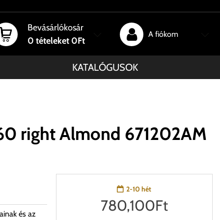
Bevásárlókosár
A fiókom
0
tételeket
0Ft
KATALÓGUSOK
 60 right Almond 671202AM
2-10 hét
780,100
Ft
ainak és az