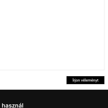
Írjon véleményt
ett időpontban.
Fiók
t használ