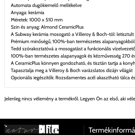
Automata dugókiemelő mellékelve
Anyaga: kerámia
Méretek: 1000 x 510 mm
Szin és anyag: Almond CeramicPlus
A Subway kerámia mosogató a Villeroy & Boch-tól: letisztul
Prémium minőségű, 100%-ban természetes alapanyagokból 
Tedd szórakoztatóvá a mosogatást a funkcionális vízelvezető
100%-ban természetes alapanyagok és kézművesség 270 éve
A CeramicPlus könnyen gondozható, és tisztán tartja a kony
Tapasztalja meg a Villeroy & Boch varázslatos dizájn világát
Opcionális iegészítők: Rozsdamentes acél akasztható tálca és
Személyes átvétel:
Jelenleg nincs vélemény a termékről. Legyen Ön az első, aki vél
Önnek lehetősége van rendelését a beérkezést követően ingyen
Cím:
1133 Budapest, Váci út 100.
Termékinformá