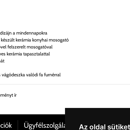
t dizájn a mindennapokra
készült kerámia konyhai mosogató
vel felszerelt mosogatóval
s kerámia tapasztalattal
hát
 vágódeszka valódi fa furnérral
eményt ír
esen átvenni Budapesti Cégcsoportunk Stúdiójában előre egyeztet
ciók
Ügyfélszolgálat
Az oldal sütike