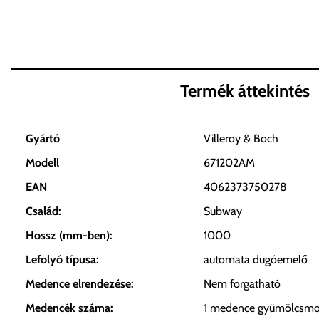
Termék áttekintés
Gyártó
Villeroy & Boch
Modell
671202AM
EAN
4062373750278
Család:
Subway
Hossz (mm-ben):
1000
Lefolyó típusa:
automata dugóemelő
Medence elrendezése:
Nem forgatható
Medencék száma:
1 medence gyümölcsmo