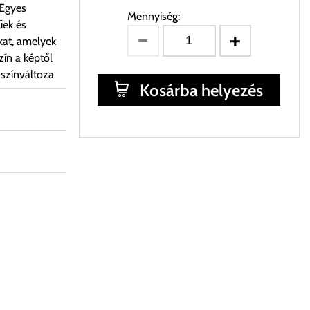
 Egyes
Mennyiség:
űek és
kat, amelyek
ín a képtől
 színváltoza
Kosárba helyezés