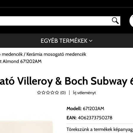
EGYÉB TERMÉKEK
ó medencék
Kerámia mosogató medencék
ght Almond 671202AM
ató Villeroy & Boch Subway
(
0
)
Írj véleményt
Modell
:
671202AM
EAN
:
4062373750278
Törekszünk a termékek képanyag