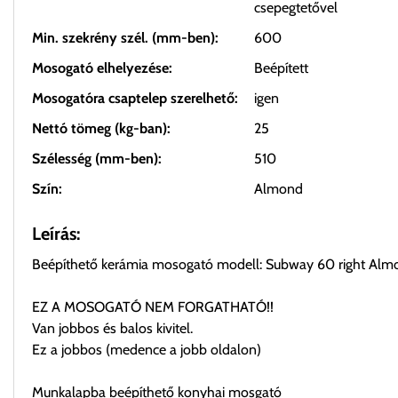
csepegtetővel
Min. szekrény szél. (mm-ben):
600
Mosogató elhelyezése:
Beépített
Mosogatóra csaptelep szerelhető:
igen
Nettó tömeg (kg-ban):
25
Szélesség (mm-ben):
510
Szín:
Almond
Leírás:
Beépíthető kerámia mosogató modell: Subway 60 right Al
EZ A MOSOGATÓ NEM FORGATHATÓ!!
Van jobbos és balos kivitel.
Ez a jobbos (medence a jobb oldalon)
Munkalapba beépíthető konyhai mosgató