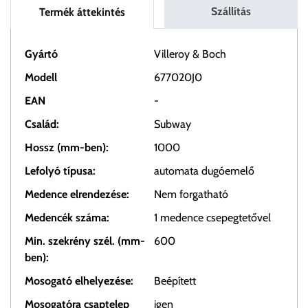
Szállítás
Termék áttekintés
Gyártó
Villeroy & Boch
Modell
677020J0
EAN
-
Család:
Subway
Hossz (mm-ben):
1000
Lefolyó típusa:
automata dugóemelő
Medence elrendezése:
Nem forgatható
Medencék száma:
1 medence csepegtetővel
Min. szekrény szél. (mm-
600
ben):
Mosogató elhelyezése:
Beépített
Mosogatóra csaptelep
igen