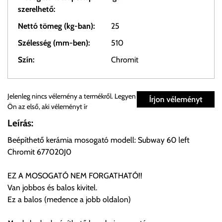
szerelhető:
Nettó tömeg (kg-ban):
25
Szélesség (mm-ben):
510
Szín:
Chromit
Személyes átvétel:
Jelenleg nincs vélemény a termékről. Legyen
Írjon véleményt
Ön az első, aki véleményt ír
Önnek lehetősége van rendelését a beérkezést követően
Leírás:
ingyenesen átvenni Budapesti Cégcsoportunk Stúdiójában
Beépíthető kerámia mosogató modell: Subway 60 left
előre egyeztetett időpontban.
Chromit 677020J0
Cím:
1133 Budapest, Váci út 100.
EZ A MOSOGATÓ NEM FORGATHATÓ!!
Van jobbos és balos kivitel.
Ez a balos (medence a jobb oldalon)
Szállítási díjak:
Az oldalunkon rendelés esetén, amennyiben szállítást is kér,