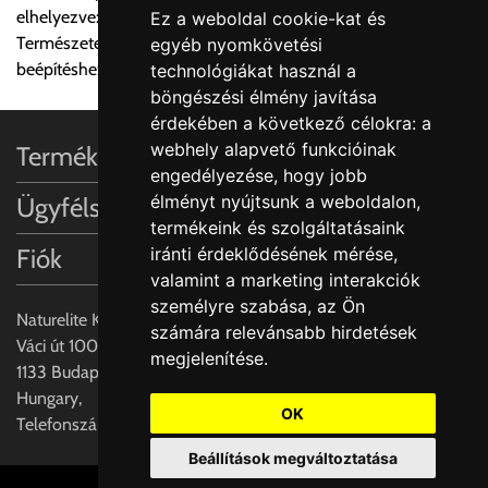
elhelyezve: legalább 4 cm
Ez a weboldal cookie-kat és
A MEGRENDELŐ KIFEJEZETT KÉRÉSÉRE ÉS
Természetes kő vagy műkő munkalapokba süllyesztett
egyéb nyomkövetési
FELELŐSSÉGÉRE LEHETSÉGES!!
beépítéshez
technológiákat használ a
böngészési élmény javítása
Egyéb leírások:
érdekében a következő célokra:
a
webhely alapvető funkcióinak
Termékinformációk
Budapesti szállítások:
engedélyezése
,
hogy jobb
1, Budapestre kért szállítás esetén az általános szállítás
élményt nyújtsunk a weboldalon
,
Ügyfélszolgálat
helyett időre történő extra szállítás kérése is lehetséges
termékeink és szolgáltatásaink
egyedi áron. A szállítás megbeszélt időablakban lehetőség
Fiók
iránti érdeklődésének mérése,
szerint 1 órás intervallumon belüli pontos időpont
valamint a marketing interakciók
megjelöléssel kérhető munkanapokon 09.00 - 15.00 között.
személyre szabása
,
az Ön
A költséget a megrendeléskor rendelt termék/termékek,
Naturelite Kft,
számára relevánsabb hirdetések
valamint az ott megadott szállítási cím alapján a központ
Váci út 100.,
megjelenítése
.
számolja, valamint visszaigazolja.
1133 Budapest,
Hungary,
Az árak csak a címre való szállítást tartalmazzák
OK
Telefonszám: +(36) 70-427-3837
anyagmozgatás, be- illetve felszállítás nélkül.
Beállítások megváltoztatása
Az árak az utánvét és értékbevallási díjat nem tartalmazzák.