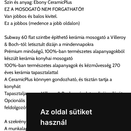
Szin és anyag: Ebony CeramicPlus
Az oldalunkon rendelés esetén, amennyiben szállítást is kér,
EZ A MOSOGATÓ NEM FORGATHATÓ!!
úgy esetenként több lehetőséget ajánl fel a program. Kérjük, a
Van jobbos és balos kivitel.
vásárolt árú figyelembevételével az önnek megfelelő szállítási
Ez a jobbos (medence a jobb oldalon)
költséget válassza ki.
Amennyiben nem biztos választásában, vagy a program
Subway 60 flat szintbe építhető kerámia mosogató a Villeroy
automatikusan nem ajánl fel szállítási költséget, úgy válassza
& Boch-tól: letisztult dizájn a mindennapokra
a 0.- forintos szállítást, kollégáink megvizsgálják a vásárolt
Prémium minőségű, 100%-ban természetes alapanyagokból
termék adatait, majd visszaigazolják a szállítás költségét.
készült kerámia konyhai mosogató
100%-ban természetes alapanyagok és kézművesség 270
Ingyenes szállítási lehetőség nincs!
éves kerámia tapasztalattal
Egyes termékek súlyát a program nem ismeri, rendelés esetén
A CeramicPlus könnyen gondozható, és tisztán tartja a
a központ igazolja vissza. Amennyiben a költséget az Ön által
konyhát
gondoltnál magasabb értékben igazoljuk vissza, úgy a
Tapasztalja meg a Villeroy & Boch varázslatos dizájn világát
visszaigazolástól számított 24 órán belül a terméket
Opcionális kiegészítők: Rozsdamentes acél beakasztható
lemondhatja, vagy kérheti a személyes átvételre való
feldolgozótálcák és vágódeszka valódi fa furnérral
módosítását.
Az oldal sütiket
használ
A szekrény szükséges minimális szélessége: 60 cm
FIGYELEM!!
A munkalap minimális vastagsága mosogatógéppel
KERÁMIA TERMÉKEK SZÁLLÍTATÁSA NEM, VAGY CSAK