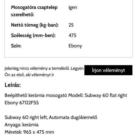
Mosogatóra csaptelep
igen
szerelhető:
Nettó tömeg (kg-ban):
25
Szélesség (mm-ben):
475
Szín:
Ebony
Személyes átvétel:
Jelenleg nincs vélemény a termékről. Legyen
Írjon véleményt
Ön az első, aki véleményt ír
Önnek lehetősége van rendelését a beérkezést követően
Leírás:
ingyenesen átvenni Budapesti Cégcsoportunk Stúdiójában
Beépíthető kerámia mosogató Modell: Subway 60 flat right
előre egyeztetett időpontban.
Ebony 67122FS5
Cím:
1133 Budapest, Váci út 100.
Subway 60 right left, Automata dugókiemelő
Anyaga: kerámia
Méretek: 965 x 475 mm
Szállítási díjak: