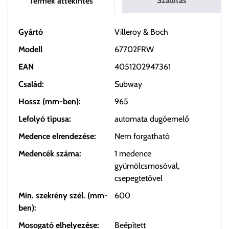
Szállítás
Termék áttekintés
Gyártó
Villeroy & Boch
Modell
67702FRW
EAN
4051202947361
Család:
Subway
Hossz (mm-ben):
965
Lefolyó típusa:
automata dugóemelő
Medence elrendezése:
Nem forgatható
Medencék száma:
1 medence
gyümölcsmosóval,
csepegtetővel
Min. szekrény szél. (mm-
600
ben):
Mosogató elhelyezése:
Beépített