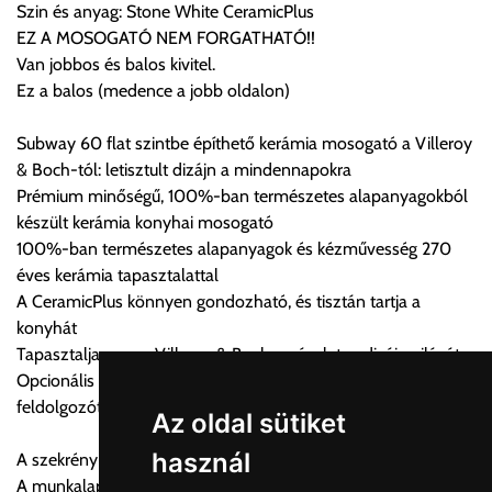
Szin és anyag: Stone White CeramicPlus
Az oldalunkon rendelés esetén, amennyiben szállítást is kér,
EZ A MOSOGATÓ NEM FORGATHATÓ!!
úgy esetenként több lehetőséget ajánl fel a program. Kérjük, a
Van jobbos és balos kivitel.
vásárolt árú figyelembevételével az önnek megfelelő szállítási
Ez a balos (medence a jobb oldalon)
költséget válassza ki.
Amennyiben nem biztos választásában, vagy a program
Subway 60 flat szintbe építhető kerámia mosogató a Villeroy
automatikusan nem ajánl fel szállítási költséget, úgy válassza
& Boch-tól: letisztult dizájn a mindennapokra
a 0.- forintos szállítást, kollégáink megvizsgálják a vásárolt
Prémium minőségű, 100%-ban természetes alapanyagokból
termék adatait, majd visszaigazolják a szállítás költségét.
készült kerámia konyhai mosogató
100%-ban természetes alapanyagok és kézművesség 270
Ingyenes szállítási lehetőség nincs!
éves kerámia tapasztalattal
Egyes termékek súlyát a program nem ismeri, rendelés esetén
A CeramicPlus könnyen gondozható, és tisztán tartja a
a központ igazolja vissza. Amennyiben a költséget az Ön által
konyhát
gondoltnál magasabb értékben igazoljuk vissza, úgy a
Tapasztalja meg a Villeroy & Boch varázslatos dizájn világát
visszaigazolástól számított 24 órán belül a terméket
Opcionális kiegészítők: Rozsdamentes acél beakasztható
lemondhatja, vagy kérheti a személyes átvételre való
feldolgozótálcák és vágódeszka valódi fa furnérral
módosítását.
Az oldal sütiket
használ
A szekrény szükséges minimális szélessége: 60 cm
FIGYELEM!!
A munkalap minimális vastagsága mosogatógéppel
KERÁMIA TERMÉKEK SZÁLLÍTATÁSA NEM, VAGY CSAK