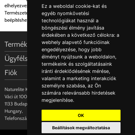
elhelyezve: legalább 4 cm
Ez a weboldal cookie-kat és
A MEGRENDELŐ KIFEJEZETT KÉRÉSÉRE ÉS
Természetes kő vagy műkő munkalapokba süllyesztett
egyéb nyomkövetési
FELELŐSSÉGÉRE LEHETSÉGES!!
beépítéshez
technológiákat használ a
böngészési élmény javítása
Egyéb leírások:
érdekében a következő célokra:
a
webhely alapvető funkcióinak
Termékinformációk
Budapesti szállítások:
engedélyezése
,
hogy jobb
1, Budapestre kért szállítás esetén az általános szállítás
élményt nyújtsunk a weboldalon
,
Ügyfélszolgálat
helyett időre történő extra szállítás kérése is lehetséges
termékeink és szolgáltatásaink
egyedi áron. A szállítás megbeszélt időablakban lehetőség
Fiók
iránti érdeklődésének mérése,
szerint 1 órás intervallumon belüli pontos időpont
valamint a marketing interakciók
megjelöléssel kérhető munkanapokon 09.00 - 15.00 között.
személyre szabása
,
az Ön
A költséget a megrendeléskor rendelt termék/termékek,
Naturelite Kft,
számára relevánsabb hirdetések
valamint az ott megadott szállítási cím alapján a központ
Váci út 100.,
megjelenítése
.
számolja, valamint visszaigazolja.
1133 Budapest,
Hungary,
Az árak csak a címre való szállítást tartalmazzák
OK
Telefonszám: +(36) 70-427-3837
anyagmozgatás, be- illetve felszállítás nélkül.
Beállítások megváltoztatása
Az árak az utánvét és értékbevallási díjat nem tartalmazzák.