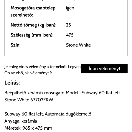
Mosogatóra csaptelep
igen
szerelhető:
Nettó tömeg (kg-ban):
25
Szélesség (mm-ben):
475
Szín:
Stone White
Személyes átvétel:
Jelenleg nincs vélemény a termékről. Legyen
Írjon véleményt
Ön az első, aki véleményt ír
Önnek lehetősége van rendelését a beérkezést követően
Leírás:
ingyenesen átvenni Budapesti Cégcsoportunk Stúdiójában
Beépíthető kerámia mosogató Modell: Subway 60 flat left
előre egyeztetett időpontban.
Stone White 67702FRW
Cím:
1133 Budapest, Váci út 100.
Subway 60 flat left, Automata dugókiemelő
Anyaga: kerámia
Méretek: 965 x 475 mm
Szállítási díjak: